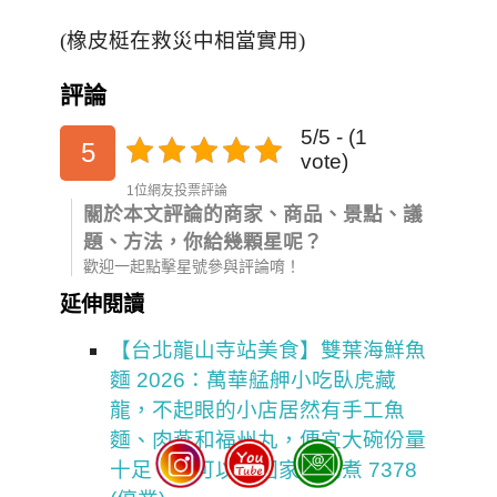
(橡皮梃在救災中相當實用)
評論
5/5 - (1
5
vote)
1位網友投票評論
關於本文評論的商家、商品、景點、議
題、方法，你給幾顆星呢？
歡迎一起點擊星號參與評論唷！
延伸閱讀
【台北龍山寺站美食】雙葉海鮮魚
麵 2026：萬華艋舺小吃臥虎藏
龍，不起眼的小店居然有手工魚
麵、肉燕和福州丸，便宜大碗份量
十足，還可以買回家自己煮 7378