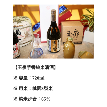
【玉泉芋香純米清酒】
※
容量：
720ml
※
用米：桃園
3
號米
※
精米步合
：
65%