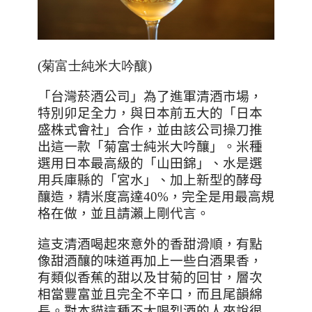
(菊富士純米大吟釀)
「台灣菸酒公司」為了進軍清酒市場，
特別卯足全力，與日本前五大的「日本
盛株式會社」合作，並由該公司操刀推
出這一款「菊富士純米大吟釀」。米種
選用日本最高級的「山田錦」、水是選
用兵庫縣的「宮水」、加上新型的酵母
釀造，精米度高達
40%
，完全是用最高規
格在做，並且請瀨上剛代言。
這支清酒喝起來意外的香甜滑順，有點
像甜酒釀的味道再加上一些白酒果香，
有類似香蕉的甜以及甘菊的回甘，層次
相當豐富並且完全不辛口，而且尾韻綿
長。對本貓這種不太喝烈酒的人來說很