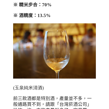
※
精米步合：
70%
※
酒精度：
13.5%
(玉泉純米清酒)
前三款酒都是特別酒，產量並不多，一
般通路買不到，請跟「台灣菸酒公司」