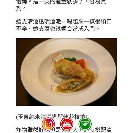
恰詢。這一支的產量就多了，容易買
到。
這支清酒透明澄澈，喝起來一樣很順口
不辛。這支酒也很適合當成入門。
(玉泉純米清酒搭配炸花枝捲)
炸物雖然好吃但是火氣大，這時搭配清