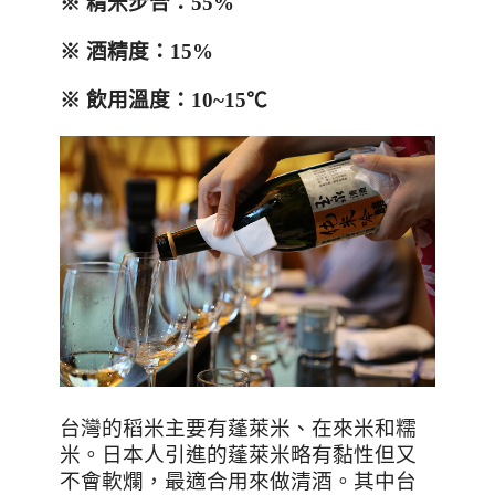
※
精米步合
：
55%
※
酒精度：
15%
※
飲用溫度：
10~15
℃
台灣的稻米主要有蓬萊米、在來米和糯
米。日本人引進的蓬萊米略有黏性但又
不會軟爛，最適合用來做清酒。其中台