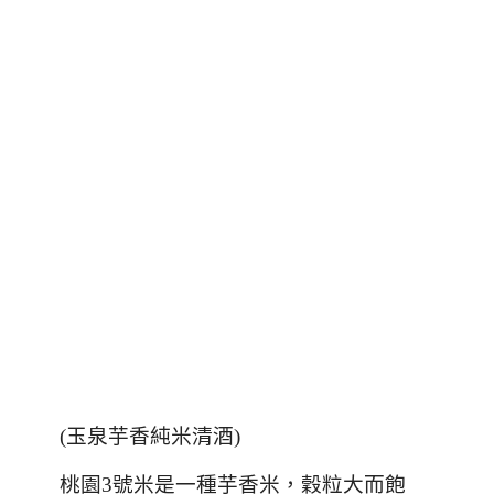
(玉泉芋香純米清酒)
桃園
3
號米是一種芋香米，穀粒大而飽