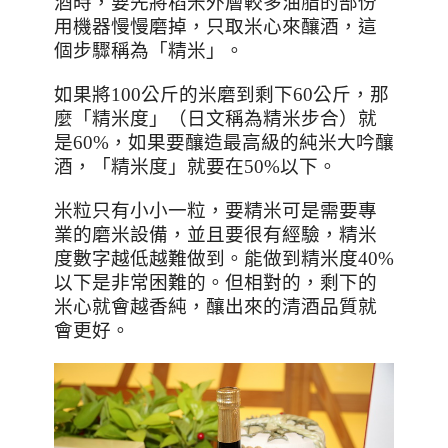
酒時，要先將稻米外層較多油脂的部份
用機器慢慢磨掉，只取米心來釀酒，這
個步驟稱為「精米」。
如果將
100
公斤的米磨到剩下
60
公斤，那
麼「精米度」（日文稱為精米步合）就
是
60%
，如果要釀造最高級的純米大吟釀
酒，「精米度」就要在
50%
以下。
米粒只有小小一粒，要精米可是需要專
業的磨米設備，並且要很有經驗，精米
度數字越低越難做到。能做到精米度
40%
以下是非常困難的。但相對的，剩下的
米心就會越香純，釀出來的清酒品質就
會更好。