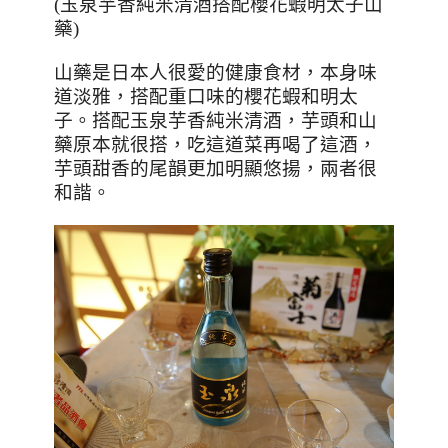
(玉泉芋香純米清酒搭配櫻花蝦明太子山
藥)
山藥是日本人很愛的健康食材，本身味
道淡雅，搭配重口味的櫻花蝦和明太
子。搭配玉泉芋香純米清酒，芋頭和山
藥原本就很搭，吃這道菜再喝了這酒，
芋頭甜香的尾韻更加明顯悠揚，兩者很
和諧。