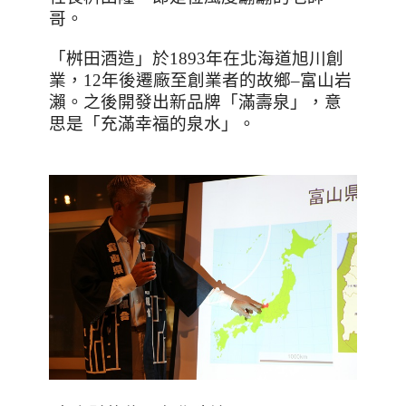
哥。
「桝田酒造」於
1893
年在北海道旭川創
業，
12
年後遷廠至創業者的故鄉
–
富山岩
瀨。之後開發出新品牌「滿壽泉」，意
思是「充滿幸福的泉水」。