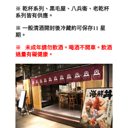
※
乾杯系列、黑毛屋、八兵衛、老乾杯
系列皆有供應。
※
一般清酒開封後冷藏約可保存1
1
星
期。
※
未成年請勿飲酒。喝酒不開車。飲酒
過量有礙健康。