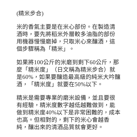
(
精米步合
)
米的香氣主要是在米心部份。在製造清
酒時，要先將稻米外層較多油脂的部份
用機器慢慢磨掉，只取米心來釀酒，這
個步驟稱為「精米」。
如果將
100
公斤的米磨到剩下
60
公斤，那
麼「精米度」（日文稱為精米步合）就
是
60%
，如果要釀造最高級的純米大吟釀
酒，「精米度」就要在
50%
以下。
精米是需要專業的磨米設備，並且要很
有經驗，精米度數字越低越難做到，能
做到精米度
40%
以下是非常困難的，成本
也高。但相對的，剩下的米心會越香
純，釀出來的清酒品質就會更好。