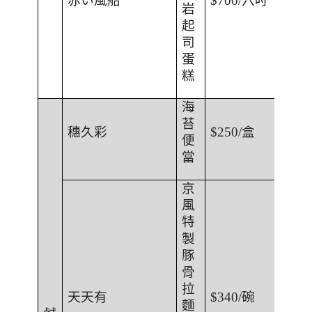
赤い風船
$700/
六吋
岩
起
司
蛋
糕
海
苔
穗久彩
$250/
盒
便
當
京
風
特
製
豚
骨
拉
天天有
$340/
碗
麵