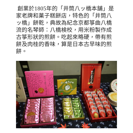
創業於
1805
年的「井筒八ッ橋本舗」是
家老牌和菓子糕餅店，特色的「井筒八
ッ橋」餅乾，典故為紀念京都箏曲八橋
流的名琴師：八橋検校，用米粉製作成
古箏形狀的煎餅。吃起來略硬，帶有煎
餅及肉桂的香味，算是日本古早味的煎
餅。