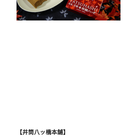
【井筒八ッ橋本舗】