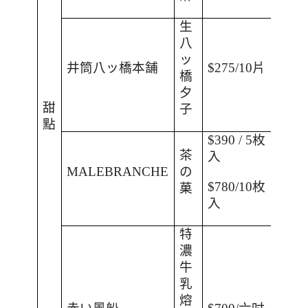
生
八
ッ
井筒八ッ橋本舗
$275/10
片
橋
夕
甜
子
點
$390 / 5
枚
茶
入
MALEBRANCHE
の
$780/10
枚
菓
入
特
濃
牛
乳
熔