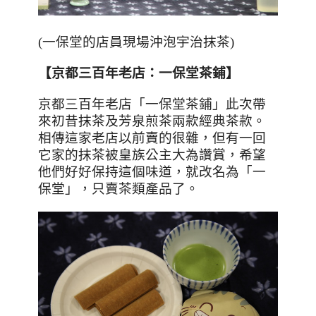
(一保堂的店員現場沖泡宇治抹茶)
【京都三百年老店：一保堂茶鋪】
京都三百年老店「一保堂茶鋪」此次帶
來初昔抹茶及芳泉煎茶兩款經典茶款。
相傳這家老店以前賣的很雜，但有一回
它家的抹茶被皇族公主大為讚賞，希望
他們好好保持這個味道，就改名為「一
保堂」，只賣茶類產品了。