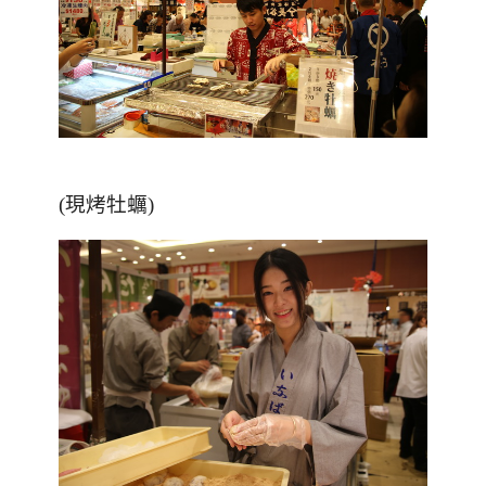
(現烤牡蠣)