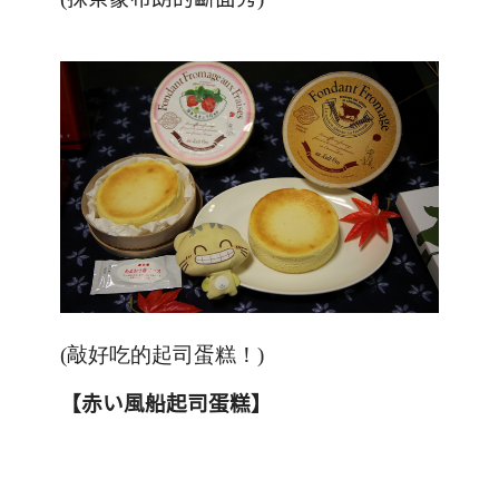
(敲好吃的起司蛋糕！)
【赤い風船起司蛋糕】