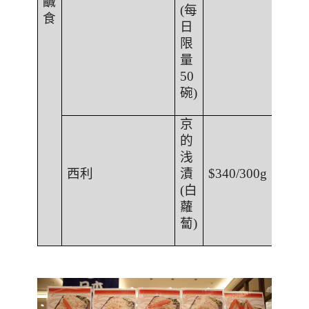
鹹
(
每
食
日
限
量
50
碗
)
京
的
浅
西利
漬
$340/300g
(
白
蘿
蔔
)