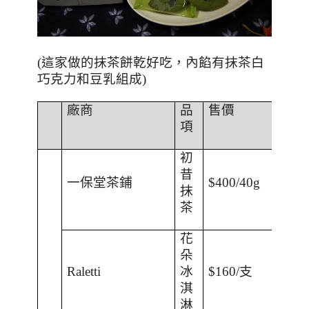
(這家做的抹茶餅乾好吃，內餡有抹茶白
巧克力和豆乳組成)
廠商
品
售價
項
初
昔
一保堂茶鋪
$400/40g
抹
茶
花
朵
Raletti
冰
$160/
支
淇
淋