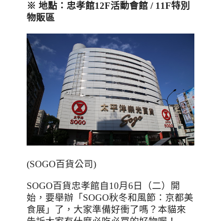
※
地點：忠孝館
12F
活動會館
/ 11F
特別
物販區
(SOGO百貨公司)
SOGO
百貨忠孝館自
10
月
6
日（二）開
始，要舉辦「
SOGO
秋冬和風節：京都美
食展」了，大家準備好衝了嗎？本貓來