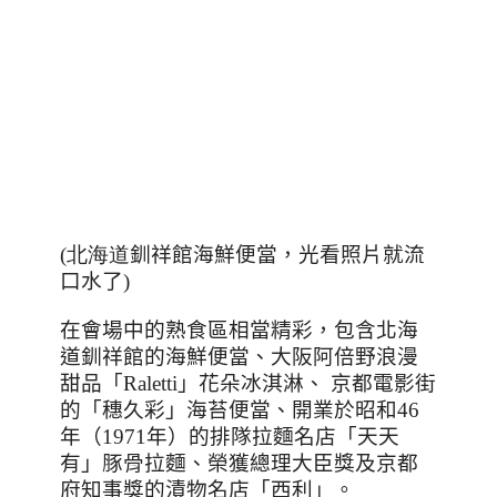
(北海道
釧祥館海鮮便當，光看照片就流
口水了
)
在會場中的熟食區相當精彩，包含北海
道釧祥館的海鮮便當、大阪阿倍野浪漫
甜品「
Raletti
」花朵冰淇淋、
京都電影街
的「穗久彩」海苔便當、開業於昭和
46
年（
1971
年）的排隊拉麵名店「天天
有」豚骨拉麵、榮獲總理大臣獎及京都
府知事獎的漬物名店「西利」。