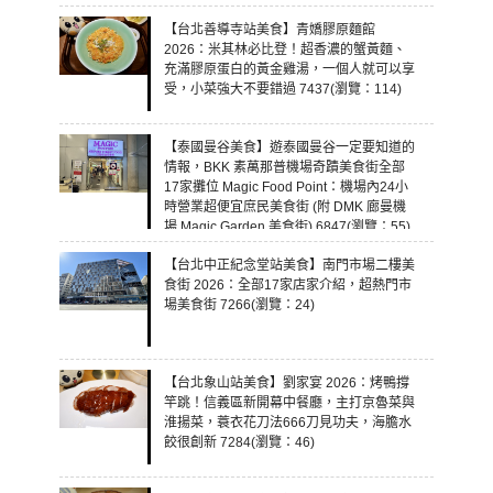
【台北善導寺站美食】青嬌膠原麵館
2026：米其林必比登！超香濃的蟹黃麵、
充滿膠原蛋白的黃金雞湯，一個人就可以享
受，小菜強大不要錯過 7437(瀏覽：114)
【泰國曼谷美食】遊泰國曼谷一定要知道的
情報，BKK 素萬那普機場奇蹟美食街全部
17家攤位 Magic Food Point：機場內24小
時營業超便宜庶民美食街 (附 DMK 廊曼機
場 Magic Garden 美食街) 6847(瀏覽：55)
【台北中正紀念堂站美食】南門市場二樓美
食街 2026：全部17家店家介紹，超熱門市
場美食街 7266(瀏覽：24)
【台北象山站美食】劉家宴 2026：烤鴨撐
竿跳！信義區新開幕中餐廳，主打京魯菜與
淮揚菜，蓑衣花刀法666刀見功夫，海膽水
餃很創新 7284(瀏覽：46)