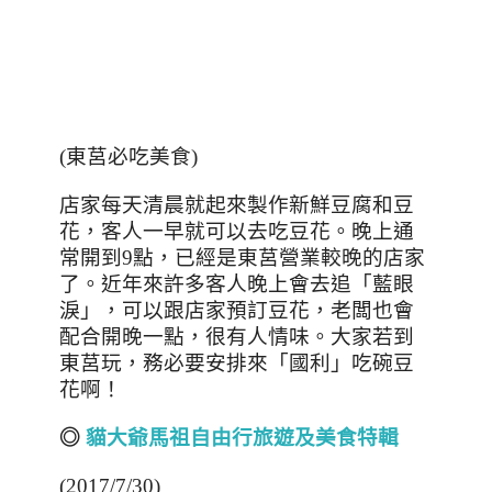
(東莒必吃美食)
店家每天清晨就起來製作新鮮豆腐和豆
花，客人一早就可以去吃豆花。晚上通
常開到
9
點，已經是東莒營業較晚的店家
了。近年來許多客人晚上會去追「藍眼
淚」，可以跟店家預訂豆花，老闆也會
配合開晚一點，很有人情味。大家若到
東莒玩，務必要安排來「國利」吃碗豆
花啊！
◎
貓大爺馬祖自由行旅遊及美食特輯
(2017/7/30)