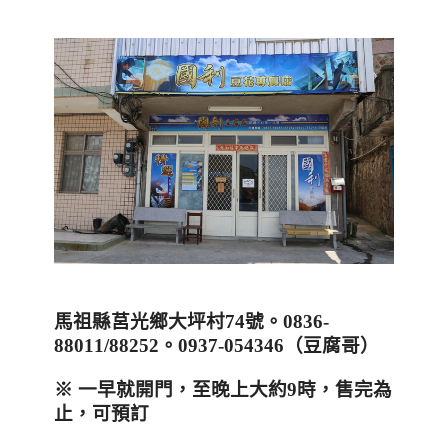
馬祖縣莒光鄉大坪村
74
號。
0836-
88011/88252
。0937-054346（豆腐哥）
※
一早就開門，至晚上大約
9
時，售完為
止，可預訂