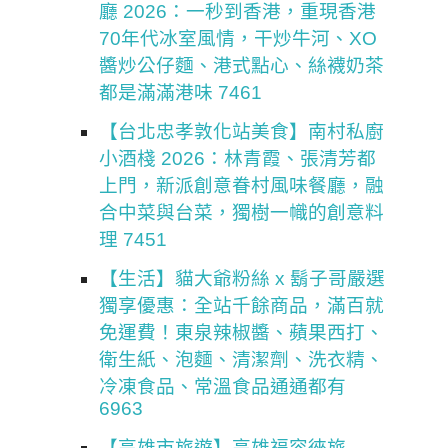
廳 2026：一秒到香港，重現香港
70年代冰室風情，干炒牛河、XO
醬炒公仔麵、港式點心、絲襪奶茶
都是滿滿港味 7461
【台北忠孝敦化站美食】南村私廚
小酒棧 2026：林青霞、張清芳都
上門，新派創意眷村風味餐廳，融
合中菜與台菜，獨樹一幟的創意料
理 7451
【生活】貓大爺粉絲 x 鬍子哥嚴選
獨享優惠：全站千餘商品，滿百就
免運費！東泉辣椒醬、蘋果西打、
衛生紙、泡麵、清潔劑、洗衣精、
冷凍食品、常溫食品通通都有
6963
【高雄市旅遊】高雄福容徠旅