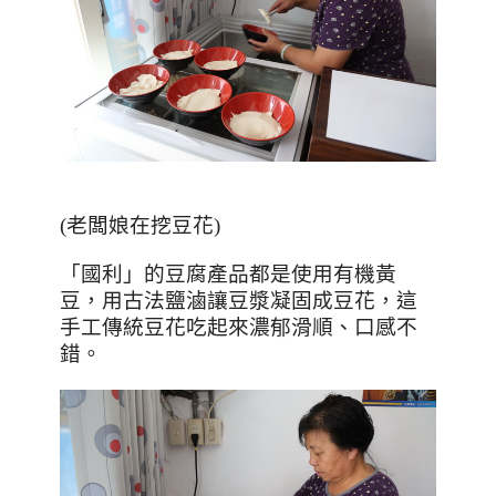
(老闆娘在挖豆花)
「國利」的豆腐產品都是使用有機黃
豆，用古法鹽滷讓豆漿凝固成豆花，這
手工傳統豆花吃起來濃郁滑順、口感不
錯。