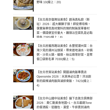
野味 10(線上：20)
【台北南京復興站美食】趙海真私廚（新
址）2026：超大顆獅子頭！師從傅培梅，
僕實無華但真材實料的預約制無菜單眷村
菜，價錢便宜份量大，饅頭沾豆腐乳是必點
特色 7395(線上：8)
【台北民權西路站美食】永豐號潮州菜：台
灣少見的潮州汕頭菜，帶來道地滷水、砂鍋
粥、沙茶火鍋、蠔烙、絲瓜烙等好菜，是聚
餐口袋新名單 7030(線上：5)
【台北世貿站美食】開囍滷肉飯專賣店
Opensmile 2026：米其林必比登！洋派創
新的麻辣滷肉飯與滷排骨飯， 7423(線上：
4)
【台北中山國中站美食】貓下去敦北俱樂部
2026：黃仁勳美食地圖+1，台北最跳Tone
的餐酒館，從麵包、漢堡、牛排賣到滷肉