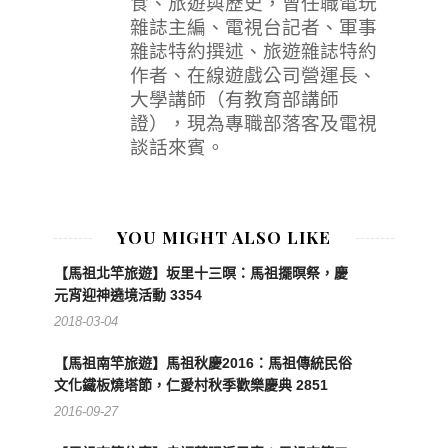
食、旅遊與歷史，曾任職電玩
雜誌主編、電視台記者、軍事
雜誌特約撰述、旅遊雜誌特約
作者、在線遊戲公司營運長、
大學講師（有教育部講師
證），現為專職部落客及電視
談話來賓。
YOU MIGHT ALSO LIKE
【馬祖北竿旅遊】坂里十三暝：馬祖擺暝祭，慶
元宵迎神遶境活動 3354
2018-03-04
【馬祖南竿旅遊】馬祖秋慶2016：馬祖傳統民俗
文化鐵板燒塔節，仁愛村秋季歡樂慶典 2851
2016-09-27