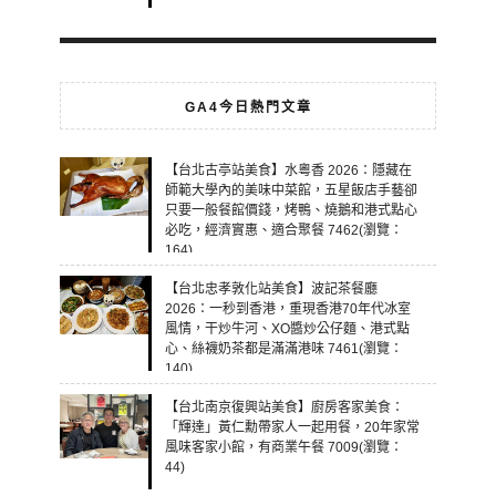
GA4今日熱門文章
【台北古亭站美食】水粵香 2026：隱藏在
師範大學內的美味中菜館，五星飯店手藝卻
只要一般餐館價錢，烤鴨、燒鵝和港式點心
必吃，經濟實惠、適合聚餐 7462(瀏覽：
164)
【台北忠孝敦化站美食】波記茶餐廳
2026：一秒到香港，重現香港70年代冰室
風情，干炒牛河、XO醬炒公仔麵、港式點
心、絲襪奶茶都是滿滿港味 7461(瀏覽：
140)
【台北南京復興站美食】廚房客家美食：
「輝達」黃仁勳帶家人一起用餐，20年家常
風味客家小館，有商業午餐 7009(瀏覽：
44)