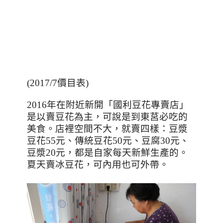
(2017/7價目表)
2016
年在附近新開「國利豆花專賣店」
是以賣豆花為主，可說是到東莒必吃的
美食。店裡空間不大，就賣四樣：豆漿
豆花
55
元、傳統豆花
50
元、豆腐
30
元、
豆漿
20
元，都是自家每天新鮮生產的。
夏天賣冰豆花，可內用也可外帶
。