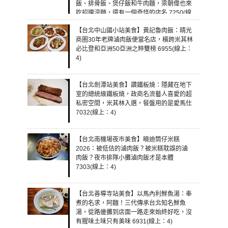
飯、排骨飯、煲仔飯和牛肉麵，梁朝偉也來
吃招牌涼麵，還有一個奇怪的店名 7250(線
上：4)
【台北中山國小站美食】黃記魯肉飯：晴光
商圈30年老牌滷肉飯便當名店，橫跨米其林
必比登和亞洲50亞洲之粹雙榜 6955(線上：
4)
【台北劍潭站美食】讚鐵板燒：隱藏在地下
室的總統級鐵板燒，政商名流藝人喜愛的超
私密空間，米其林入選，餐盤用的是愛馬仕
7032(線上：4)
【台北南機場夜市美食】曉迪筒仔米糕
2026：被低估的滷肉飯？被米糕耽誤的滷
肉飯？夜市排隊小攤滷肉飯才是本體
7303(線上：4)
【台北善導寺站美食】以馬內利鮮魚湯：奉
煮的名求，阿麵！三代傳承台北知名鮮魚
湯，從路邊攤到店面一路走來始終好吃，沒
有腥味土味只有美味 6931(線上：4)