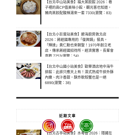
【台北中山站美食】福大蒸餃館 2026：巷
子裡的高CP值美味小館，觀光客也知道，
豬肉蒸餃配酸辣湯來一套 7330(瀏覽：83)
【台北小巨蛋站美食】碧海廚房敦北店
2026：蔣經國專用的「復興鍋」餐具，
「輝達」黃仁勳也來朝聖！1970年創立老
店，傳承蔣經國招待所，經濟實惠，長輩會
喜歡 7253(瀏覽：54)
【台北中山國小站美食】歐華酒店地中海牛
排館：此排只應天上有！濕式熟成牛排外酥
內嫩、肉汁香甜，酥炸軟殼蟹也是一絕
6890(瀏覽：38)
近期文章
【台北古亭站美食】水粵香 2026：隱藏在