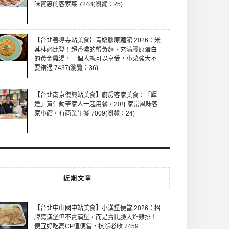
味實惠的客家菜 7248(瀏覽：25)
【台北善導寺站美食】青嬌膠原麵館 2026：米
其林必比登！超香濃的蟹黃麵、充滿膠原蛋白
的黃金雞湯，一個人就可以享受，小菜強大不
要錯過 7437(瀏覽：36)
【台北南京復興站美食】廚房客家美食：「輝
達」黃仁勳帶家人一起用餐，20年家常風味客
家小館，有商業午餐 7009(瀏覽：24)
近期文章
【台北中山國中站美食】小漢堡便當 2026：招
牌寫漢堡但不賣漢堡，而是賣比臉大炸雞排！
便宜好吃高CP值便當，抗漲必收 7459