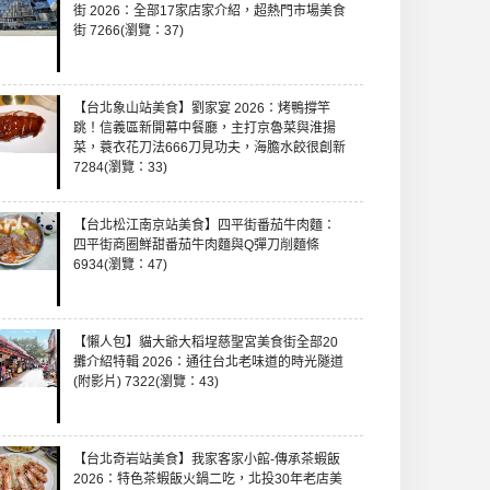
街 2026：全部17家店家介紹，超熱門市場美食
街 7266(瀏覽：37)
【台北象山站美食】劉家宴 2026：烤鴨撐竿
跳！信義區新開幕中餐廳，主打京魯菜與淮揚
菜，蓑衣花刀法666刀見功夫，海膽水餃很創新
7284(瀏覽：33)
【台北松江南京站美食】四平街番茄牛肉麵：
四平街商圈鮮甜番茄牛肉麵與Q彈刀削麵條
6934(瀏覽：47)
【懶人包】貓大爺大稻埕慈聖宮美食街全部20
攤介紹特輯 2026：通往台北老味道的時光隧道
(附影片) 7322(瀏覽：43)
【台北奇岩站美食】我家客家小館-傳承茶蝦飯
2026：特色茶蝦飯火鍋二吃，北投30年老店美