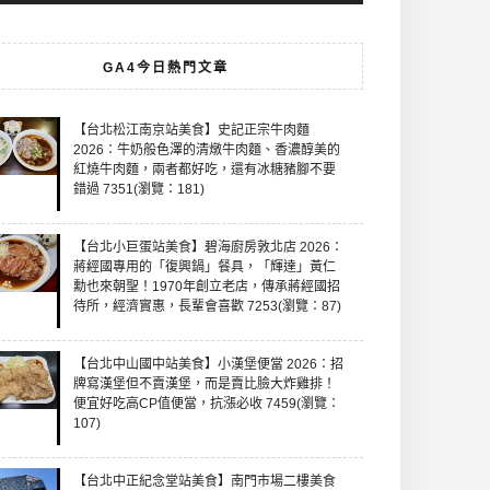
GA4今日熱門文章
【台北松江南京站美食】史記正宗牛肉麵
2026：牛奶般色澤的清燉牛肉麵、香濃醇美的
紅燒牛肉麵，兩者都好吃，還有冰糖豬腳不要
錯過 7351(瀏覽：181)
【台北小巨蛋站美食】碧海廚房敦北店 2026：
蔣經國專用的「復興鍋」餐具，「輝達」黃仁
勳也來朝聖！1970年創立老店，傳承蔣經國招
待所，經濟實惠，長輩會喜歡 7253(瀏覽：87)
【台北中山國中站美食】小漢堡便當 2026：招
牌寫漢堡但不賣漢堡，而是賣比臉大炸雞排！
便宜好吃高CP值便當，抗漲必收 7459(瀏覽：
107)
【台北中正紀念堂站美食】南門市場二樓美食