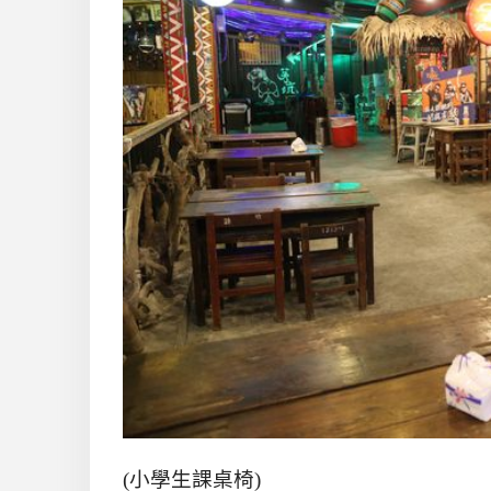
(
小學生課桌椅
)