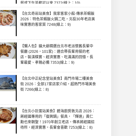
餐或下午茶都可以來 7372(線上：10)
【台北奇岩站美食】我家客家小館-傳承茶蝦飯
2026：特色茶蝦飯火鍋二吃，北投30年老店美
味實惠的客家菜 7248(線上：9)
【懶人包】貓大爺精選台北市老派懷舊長輩中
餐廳 (2026，101家)：適合帶長輩用餐的老
店，裝潢樸實、經濟實惠、吃滿滿的回憶，長
輩最愛、孝親必備 7353(線上：9)
【台北中正紀念堂站美食】南門市場二樓美食
街 2026：全部17家店家介紹，超熱門市場美食
街 7266(線上：8)
【台北小巨蛋站美食】碧海廚房敦北店 2026：
蔣經國專用的「復興鍋」餐具，「輝達」黃仁
勳也來朝聖！1970年創立老店，傳承蔣經國招
待所，經濟實惠，長輩會喜歡 7253(線上：8)