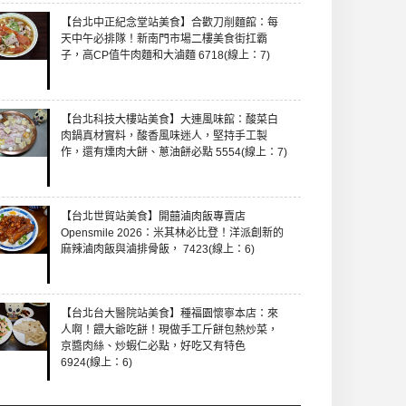
【台北中正紀念堂站美食】合歡刀削麵館：每
天中午必排隊！新南門市場二樓美食街扛霸
子，高CP值牛肉麵和大滷麵 6718(線上：7)
【台北科技大樓站美食】大連風味館：酸菜白
肉鍋真材實料，酸香風味迷人，堅持手工製
作，還有燻肉大餅、蔥油餅必點 5554(線上：7)
【台北世貿站美食】開囍滷肉飯專賣店
Opensmile 2026：米其林必比登！洋派創新的
麻辣滷肉飯與滷排骨飯， 7423(線上：6)
【台北台大醫院站美食】種福園懷寧本店：來
人啊！餵大爺吃餅！現做手工斤餅包熱炒菜，
京醬肉絲、炒蝦仁必點，好吃又有特色
6924(線上：6)