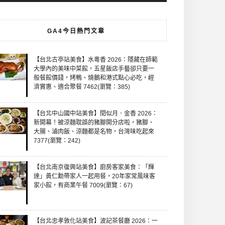
GA4今日熱門文章
【台北古亭站美食】水粵香 2026：隱藏在師範
大學內的美味中菜館，五星飯店手藝卻只要一
般餐館價錢，烤鴨、燒鵝和港式點心必吃，經
濟實惠、適合聚餐 7462(瀏覽：385)
【台北中山國中站美食】閏似月．金香 2026：
新開幕！被涼麵耽誤的豬腳開分店啦，豬腳、
大腸、滷肉飯、涼麵都是名物，台灣味吃起來
7377(瀏覽：242)
【台北南京復興站美食】廚房客家美食：「輝
達」黃仁勳帶家人一起用餐，20年家常風味客
家小館，有商業午餐 7009(瀏覽：67)
【台北忠孝敦化站美食】波記茶餐廳 2026：一