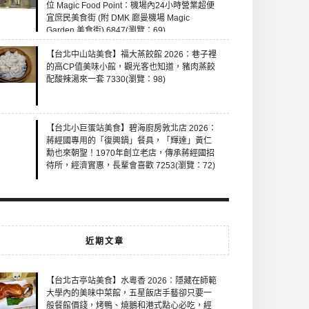
位 Magic Food Point：機場內24小時營業超便
宜庶民美食街 (附 DMK 廊曼機場 Magic
Garden 美食街) 6847(瀏覽：69)
【台北中山站美食】福大蒸餃館 2026：巷子裡
的高CP值美味小館，觀光客也知道，豬肉蒸餃
配酸辣湯來一套 7330(瀏覽：98)
【台北小巨蛋站美食】碧海廚房敦北店 2026：
蔣經國專用的「復興鍋」餐具，「輝達」黃仁
勳也來朝聖！1970年創立老店，傳承蔣經國招
待所，經濟實惠，長輩會喜歡 7253(瀏覽：72)
近期文章
【台北古亭站美食】水粵香 2026：隱藏在師範
大學內的美味中菜館，五星飯店手藝卻只要一
般餐館價錢，烤鴨、燒鵝和港式點心必吃，經