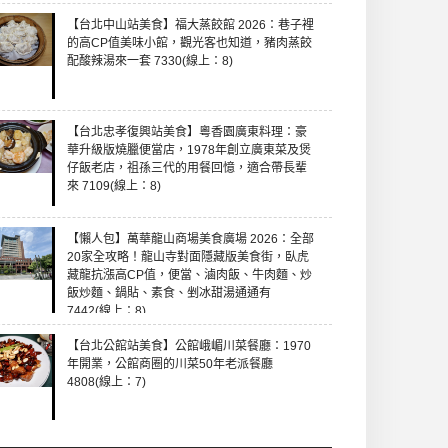
【台北中山站美食】福大蒸餃館 2026：巷子裡
的高CP值美味小館，觀光客也知道，豬肉蒸餃
配酸辣湯來一套 7330(線上：8)
【台北忠孝復興站美食】粵香園廣東料理：豪
華升級版燒臘便當店，1978年創立廣東菜及煲
仔飯老店，祖孫三代的用餐回憶，適合帶長輩
來 7109(線上：8)
【懶人包】萬華龍山商場美食廣場 2026：全部
20家全攻略！龍山寺對面隱藏版美食街，臥虎
藏龍抗漲高CP值，便當、滷肉飯、牛肉麵、炒
飯炒麵、鍋貼、素食、剉冰甜湯通通有
7442(線上：8)
【台北公館站美食】公館峨嵋川菜餐廳：1970
年開業，公館商圈的川菜50年老派餐廳
4808(線上：7)