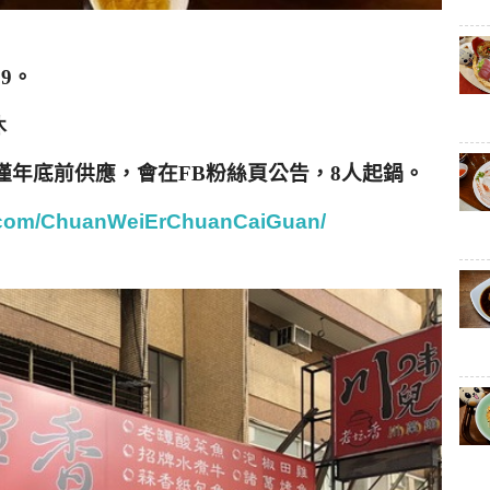
69
。
休
僅年底前供應，會在
FB
粉絲頁公告，
8
人起鍋
。
k.com/ChuanWeiErChuanCaiGuan/