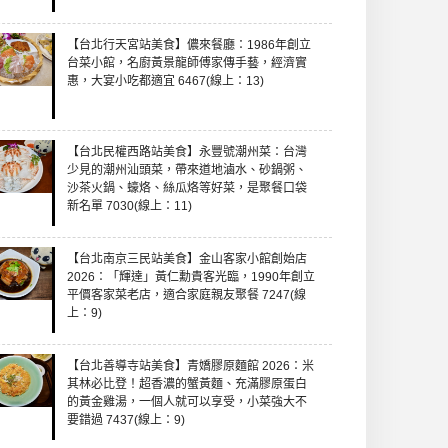
【台北行天宮站美食】儂來餐廳：1986年創立
台菜小館，名廚黃景龍師傅家傳手藝，經濟實
惠，大宴小吃都適宜 6467(線上：13)
【台北民權西路站美食】永豐號潮州菜：台灣
少見的潮州汕頭菜，帶來道地滷水、砂鍋粥、
沙茶火鍋、蠔烙、絲瓜烙等好菜，是聚餐口袋
新名單 7030(線上：11)
【台北南京三民站美食】金山客家小館創始店
2026：「輝達」黃仁勳貴客光臨，1990年創立
平價客家菜老店，適合家庭親友聚餐 7247(線
上：9)
【台北善導寺站美食】青嬌膠原麵館 2026：米
其林必比登！超香濃的蟹黃麵、充滿膠原蛋白
的黃金雞湯，一個人就可以享受，小菜強大不
要錯過 7437(線上：9)