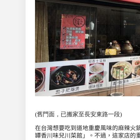
(舊門面，已搬家至長安東路一段)
在台灣想要吃到道地重慶風味的麻辣火
罈香川味兒川菜館」。不過，這家店的