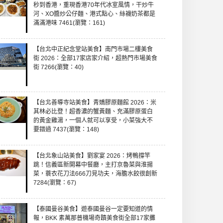
秒到香港，重現香港70年代冰室風情，干炒牛
河、XO醬炒公仔麵、港式點心、絲襪奶茶都是
滿滿港味 7461(瀏覽：161)
【台北中正紀念堂站美食】南門市場二樓美食
街 2026：全部17家店家介紹，超熱門市場美食
街 7266(瀏覽：40)
【台北善導寺站美食】青嬌膠原麵館 2026：米
其林必比登！超香濃的蟹黃麵、充滿膠原蛋白
的黃金雞湯，一個人就可以享受，小菜強大不
要錯過 7437(瀏覽：148)
【台北象山站美食】劉家宴 2026：烤鴨撐竿
跳！信義區新開幕中餐廳，主打京魯菜與淮揚
菜，蓑衣花刀法666刀見功夫，海膽水餃很創新
7284(瀏覽：67)
【泰國曼谷美食】遊泰國曼谷一定要知道的情
報，BKK 素萬那普機場奇蹟美食街全部17家攤