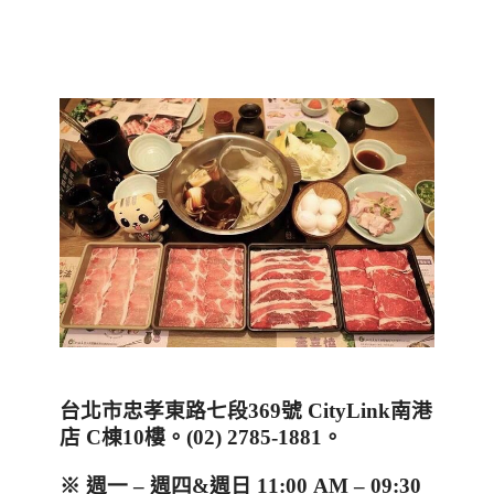
台北市忠孝東路七段
369
號
CityLink
南港
店
C
棟
10
樓。
(02) 2785-1881
。
※ 週一
–
週四
&
週日
11:00 AM – 09:30