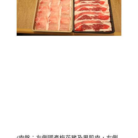
(
肉盤：左側國產梅花豬及里肌肉，右側