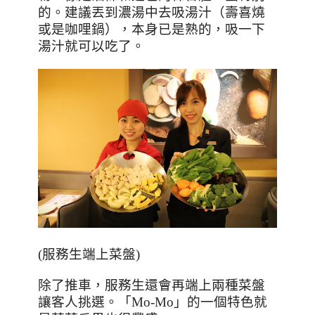
的。建議丟到濃湯中去吸湯汁（壽喜燒
或是咖哩鍋），本身已是熟的，吸一下
湯汁就可以吃了。
(
服務生端上菜盤
)
除了推車，服務生還會再端上兩種菜盤
讓客人挑選。「
Mo-Mo
」的一個特色就