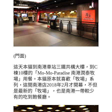
(
門面
)
這天本貓到南港車站三鐵共構大樓，到
C
棟
10
樓的「
Mo-Mo-Paradise
南港潤泰牧
場」用餐。本貓原本就喜歡「牧場」系
列，這間南港店
2018
年
2
月才開幕，不但
是最新的「牧場」，也是南港一帶較少
有的吃到飽餐廳。