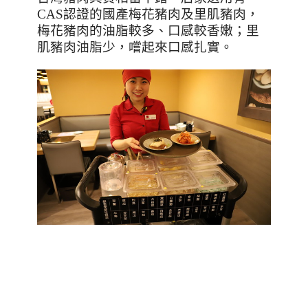
CAS
認證的國產梅花豬肉及里肌豬肉，
梅花豬肉的油脂較多、口感較香嫩；里
肌豬肉油脂少，嚐起來口感扎實。