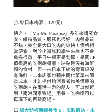
(加點日本梅酒，120元)
總之，「
Mo-Mo-Paradise
」多年來講究食
安、維持品質、服務也很好，肉盤品質
不錯，完全是大口吃肉的爽快！價格相
當便宜，對於小資族和學生來說也不會
負擔很重，平日午餐更是划算，是間
CP
值很高的吃到飽餐廳。缺點是沒有海鮮
類的食材，但一來日本正統的壽喜燒沒
有海鮮，二來店家也藉由簡化菜單來節
省成本，才能提供給消費者物美價廉的
吃到飽。在南港一帶的朋友，可以就近
到「南港潤泰牧場」用餐，吃完還可以
逛底下的百貨商場。
◎
貓大爺板南線美食 5
：市政府站、永