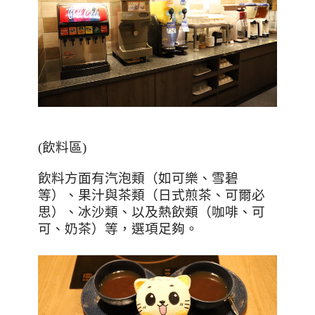
(
飲料區
)
飲料方面有汽泡類（如可樂、雪碧
等）、果汁與茶類（日式煎茶、可爾必
思）、冰沙類、以及熱飲類（咖啡、可
可、奶茶）等，選項足夠。