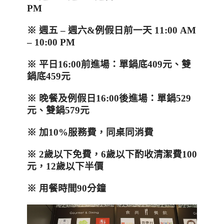
PM
※ 週五
–
週六
&
例假日前一天
11:00 AM
– 10:00 PM
※ 平日
16:00
前進場：單鍋底
409
元、雙
鍋底
459
元
※ 晚餐及例假日
16:00
後進場：單鍋
529
元、雙鍋
579
元
※ 加
10%
服務費，同桌同消費
※
2
歲以下免費，
6
歲以下酌收清潔費
100
元，
12
歲以下半價
※ 用餐時間
90
分鐘