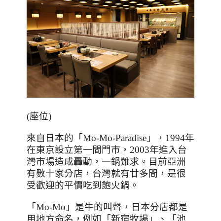
(
座位
)
來自日本的「
Mo-Mo-Paradise
」，
1994
年
在東京設立第一間門市，
2003
年進入台
灣市場造成轟動，一鍋難求。目前亞洲
有數十家分店，台灣就有廿多間，是很
受歡迎的平價吃到飽火鍋。
「
Mo-Mo
」是牛的叫聲，日本分店都是
用地方命名，例如「新宿牧場」、「池