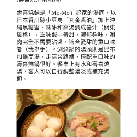
壽喜燒鍋是「
Mo-Mo
」起家的湯底，以
日本香川縣小豆島「丸金醬油」加上沖
繩黑糖蜜、味醂和高湯調成醬汁（關東
風格），滋味鹹中帶甜，濃郁夠味，涮
肉完全不需要沾醬，適合愛甜的重口味
者（我舉手）。涮涮鍋的湯頭則是昆布
加雞高湯，走清爽路線，搭配重口味的
壽喜燒鍋很好。餐桌上有水和壽喜燒
湯，客人可以自行調整濃淡或補充湯
頭。