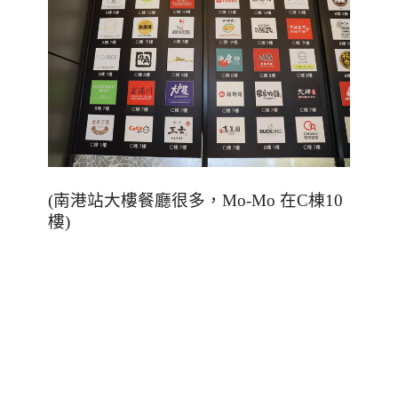
(
南港站大樓餐廳很多，
Mo-Mo
在
C
棟
10
樓
)