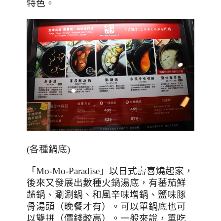
特色。
(
各種鍋底
)
「
Mo-Mo-Paradise
」以日式壽喜燒起家，
後來又發展出數種火鍋湯底，有蕃茄鮮
蔬鍋、涮涮鍋、和風辛味增鍋、鹽味豚
骨湯頭（晚餐才有）。可以單鍋底也可
以雙拼（價錢較高）。一般來說，
單吃