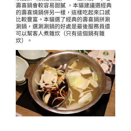
壽喜鍋會較容易甜膩
，本貓建議選經典
的壽喜燒鍋併另一樣，這樣吃起來口感
比較豐富。
本貓選了經典的壽喜鍋拼涮
涮鍋，選涮涮鍋的好處是最後服務員還
可以幫客人煮雜炊（只有這個鍋有雜
炊）。