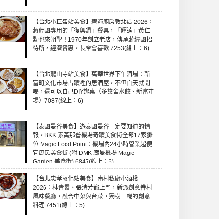
【台北小巨蛋站美食】碧海廚房敦北店 2026：
蔣經國專用的「復興鍋」餐具，「輝達」黃仁
勳也來朝聖！1970年創立老店，傳承蔣經國招
待所，經濟實惠，長輩會喜歡 7253(線上：6)
【台北龍山寺站美食】萬華世界下午酒場：新
富町文化市場古蹟裡的居酒屋，不但白天就開
喝，還可以自己DIY辦桌（多餃舍水餃、新富市
場）7087(線上：6)
【泰國曼谷美食】遊泰國曼谷一定要知道的情
報，BKK 素萬那普機場奇蹟美食街全部17家攤
位 Magic Food Point：機場內24小時營業超便
宜庶民美食街 (附 DMK 廊曼機場 Magic
Garden 美食街) 6847(線上：6)
【台北忠孝敦化站美食】南村私廚小酒棧
2026：林青霞、張清芳都上門，新派創意眷村
風味餐廳，融合中菜與台菜，獨樹一幟的創意
料理 7451(線上：5)