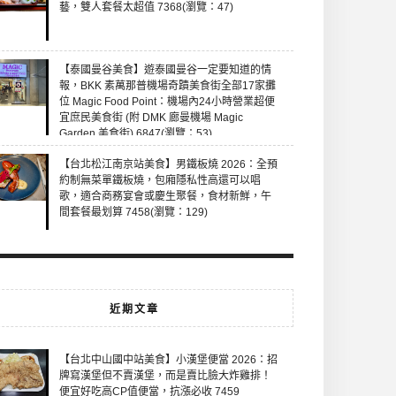
藝，雙人套餐太超值 7368(瀏覽：47)
【泰國曼谷美食】遊泰國曼谷一定要知道的情
報，BKK 素萬那普機場奇蹟美食街全部17家攤
位 Magic Food Point：機場內24小時營業超便
宜庶民美食街 (附 DMK 廊曼機場 Magic
Garden 美食街) 6847(瀏覽：53)
【台北松江南京站美食】男鐵板燒 2026：全預
約制無菜單鐵板燒，包廂隱私性高還可以唱
歌，適合商務宴會或慶生聚餐，食材新鮮，午
間套餐最划算 7458(瀏覽：129)
近期文章
【台北中山國中站美食】小漢堡便當 2026：招
牌寫漢堡但不賣漢堡，而是賣比臉大炸雞排！
便宜好吃高CP值便當，抗漲必收 7459