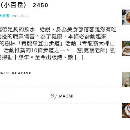
小百岳） 2450
市旅遊
2015-09-25
攜帶足夠的飲水 話說，身為美食部落客雖然有吃
困擾的職業傷害。為了健康，本貓必需動起來
隊的樹林「青龍嶺登山步道」活動（青龍嶺大棟山
」活動推薦的10條步道之一。 (劉克襄老師) 劉
探勘十餘年。至今出版詩、散 […]…
INUE READING
By
MAOMI