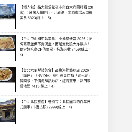
【懶人包】貓大爺公館夜市與台大商圈特輯 (28
家) ：台灣大學附近、汀洲路、水源市場及周邊
美食 6823(線上：5)
【台北中山國中站美食】小漢堡便當 2026：招
牌寫漢堡但不賣漢堡，而是賣比臉大炸雞排！
便宜好吃高CP值便當，抗漲必收 7459(線上：
4)
【台北六張犁站美食】品鱻海鮮熱炒店 2026：
「輝達」（NVIDIA）執行長黃仁勳「兆元宴」
韓國版，平價海鮮熱炒店，經濟實惠，熱門聚
餐地點 7413(線上：4)
【台北北投旅遊】普濟寺：北投幽靜的百年日
式廟宇 (市定古蹟) 2999(線上：4)