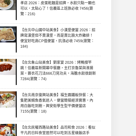
孝店 2026：皮蛋乾麵是招牌，水餃只點一顆也
可以，太貼心了！信義區上班族必收 7456(瀏
覽：216)
【台北中山國中站美食】小漢堡便當 2026：招
牌寫漢堡但不賣漢堡，而是賣比臉大炸雞排！
便宜好吃高CP值便當，抗漲必收 7459(瀏覽：
184)
【台北象山站美食】劉家宴 2026：烤鴨撐竿
跳！信義區新開幕中餐廳，主打京魯菜與淮揚
菜，蓑衣花刀法666刀見功夫，海膽水餃很創新
7284(瀏覽：74)
【台北南京復興站美食】福生園鐵板快餐：大
隻肥美鯖魚香氣迷人，便當簡餐經濟實惠，內
用白飯吃到飽，興安街學生型平價便當店
7155(瀏覽：18)
【台北民權西路站美食】品司和食 2026：看似
平凡的日料食堂居然可以吃到五星級飯店手