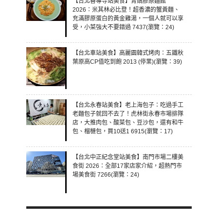
【台北善導寺站美食】青嬌膠原麵館
2026：米其林必比登！超香濃的蟹黃麵、
充滿膠原蛋白的黃金雞湯，一個人就可以享
受，小菜強大不要錯過 7437(瀏覽：24)
【台北車站美食】高麗園韓式烤肉：五鐵秋
葉原高CP值吃到飽 2013 (停業)(瀏覽：39)
【台北永春站美食】老上海包子：吃過手工
老麵包子就回不去了！虎林街永春市場排隊
店，大推肉包、酸菜包、豆沙包，還有和牛
包、榴槤包，買10送1 6915(瀏覽：17)
【台北中正紀念堂站美食】南門市場二樓美
食街 2026：全部17家店家介紹，超熱門市
場美食街 7266(瀏覽：24)