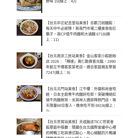
野味 10(線上：42)
【台北中正紀念堂站美食】合歡刀削麵館：
每天中午必排隊！新南門市場二樓美食街扛
霸子，高CP值牛肉麵和大滷麵 6718(線
上：11)
【台北南京三民站美食】金山客家小館創始
店 2026：「輝達」黃仁勳貴客光臨，1990
年創立平價客家菜老店，適合家庭親友聚餐
7247(線上：9)
【台北北門站美食】江牛樓：外國和尚會唸
經，日本主廚煮牛肉麵好吃耶！突破傳統紅
燒牛肉麵框架，米其林入選排隊熱門店，每
天限量66位客人，晚來吃不到 6819(線上：
7)
【台北世貿站美食】天成飯店TICC世貿會
館翠庭中餐廳：隱藏在台北國際會議中心裡
的烤鴨三吃與港式點心，用心細膩的片鴨讓