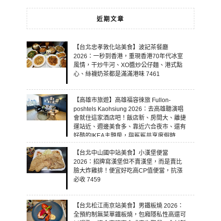
近期文章
【台北忠孝敦化站美食】波記茶餐廳
2026：一秒到香港，重現香港70年代冰室
風情，干炒牛河、XO醬炒公仔麵、港式點
心、絲襪奶茶都是滿滿港味 7461
【高雄市旅遊】高雄福容徠旅 Fullon-
poshtels Kaohsiung 2026：去高雄聽演唱
會就住這家酒店吧！飯店新、房間大、離捷
運站近、週邊美食多、靠近六合夜市、還有
好酷的IKEA主題房，與鯊鯊共享度假時
光！ 7460
【台北中山國中站美食】小漢堡便當
2026：招牌寫漢堡但不賣漢堡，而是賣比
臉大炸雞排！便宜好吃高CP值便當，抗漲
必收 7459
【台北松江南京站美食】男鐵板燒 2026：
全預約制無菜單鐵板燒，包廂隱私性高還可