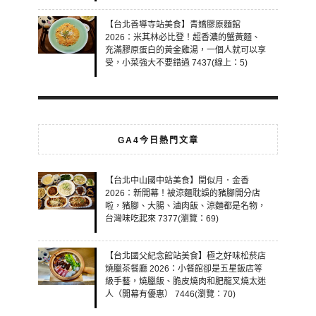
【台北善導寺站美食】青嬌膠原麵館
2026：米其林必比登！超香濃的蟹黃麵、
充滿膠原蛋白的黃金雞湯，一個人就可以享
受，小菜強大不要錯過 7437(線上：5)
GA4今日熱門文章
【台北中山國中站美食】閏似月．金香
2026：新開幕！被涼麵耽誤的豬腳開分店
啦，豬腳、大腸、滷肉飯、涼麵都是名物，
台灣味吃起來 7377(瀏覽：69)
【台北國父紀念館站美食】極之好味松菸店
燒臘茶餐廳 2026：小餐館卻是五星飯店等
級手藝，燒臘飯、脆皮燒肉和肥龍叉燒太迷
人（開幕有優惠） 7446(瀏覽：70)