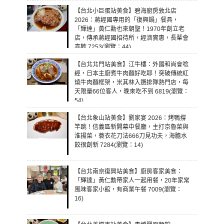
【台北小巨蛋站美食】碧海廚房敦北店
2026：蔣經國專用的「復興鍋」餐具，
「輝達」黃仁勳也來朝聖！1970年創立老
店，傳承蔣經國招待所，經濟實惠，長輩會
喜歡 7253(瀏覽：44)
【台北北門站美食】江牛樓：外國和尚會唸
經，日本主廚煮牛肉麵好吃耶！突破傳統紅
燒牛肉麵框架，米其林入選排隊熱門店，每
天限量66位客人，晚來吃不到 6819(瀏覽：
54)
【台北象山站美食】劉家宴 2026：烤鴨撐
竿跳！信義區新開幕中餐廳，主打京魯菜與
淮揚菜，蓑衣花刀法666刀見功夫，海膽水
餃很創新 7284(瀏覽：14)
【台北南京復興站美食】廚房客家美食：
「輝達」黃仁勳帶家人一起用餐，20年家常
風味客家小館，有商業午餐 7009(瀏覽：
16)