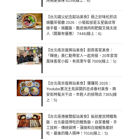
烤鴨更美味 6259(線上：6)
【台北國父紀念館站美食】極之好味松菸店
燒臘茶餐廳 2026：小餐館卻是五星飯店等
級手藝，燒臘飯、脆皮燒肉和肥龍叉燒太迷
人（開幕有優惠） 7446(線上：6)
【台北南京復興站美食】廚房客家美食：
「輝達」黃仁勳帶家人一起用餐，20年家常
風味客家小館，有商業午餐 7009(線上：5)
【台北南京復興站美食】猓玀苑 2026：
Youtube實況主鳥屎開的忠貞眷村美食，興
安街時髦米干店，年輕人的排隊店 7365(線
上：5)
【台北南港展覽館站美食】板前屋炭烤鰻魚
飯：台北最值得吃的鰻魚飯，自家養鰻、手
工拔刺、傳統碳烤，蒲燒和白燒鰻魚都好
吃，最後的職人精神！7016(線上：5)