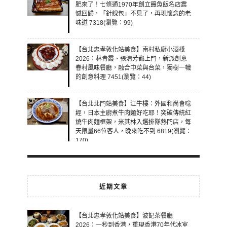
肥來了！七條通1970年創立饅魚飯名店震
憾回歸，「針線包」不見了，再現懷念的老
味道 7318(瀏覽：99)
【台北忠孝敦化站美食】南村私廚小酒棧
2026：林青霞、張清芳都上門，新派創意
眷村風味餐廳，融合中菜與台菜，獨樹一幟
的創意料理 7451(瀏覽：44)
【台北北門站美食】江牛樓：外國和尚會唸
經，日本主廚煮牛肉麵好吃耶！突破傳統紅
燒牛肉麵框架，米其林入選排隊熱門店，每
天限量66位客人，晚來吃不到 6819(瀏覽：
170)
近期文章
【台北忠孝敦化站美食】波記茶餐廳
2026：一秒到香港，重現香港70年代冰室