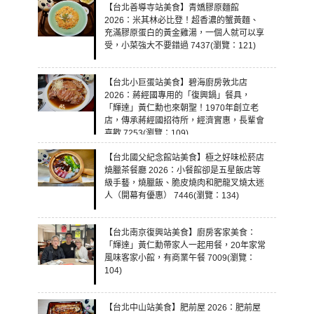
【台北善導寺站美食】青嬌膠原麵館
2026：米其林必比登！超香濃的蟹黃麵、
充滿膠原蛋白的黃金雞湯，一個人就可以享
受，小菜強大不要錯過 7437(瀏覽：121)
【台北小巨蛋站美食】碧海廚房敦北店
2026：蔣經國專用的「復興鍋」餐具，
「輝達」黃仁勳也來朝聖！1970年創立老
店，傳承蔣經國招待所，經濟實惠，長輩會
喜歡 7253(瀏覽：109)
【台北國父紀念館站美食】極之好味松菸店
燒臘茶餐廳 2026：小餐館卻是五星飯店等
級手藝，燒臘飯、脆皮燒肉和肥龍叉燒太迷
人（開幕有優惠） 7446(瀏覽：134)
【台北南京復興站美食】廚房客家美食：
「輝達」黃仁勳帶家人一起用餐，20年家常
風味客家小館，有商業午餐 7009(瀏覽：
104)
【台北中山站美食】肥前屋 2026：肥前屋