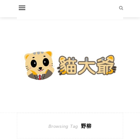
野柳
Browsing Tag