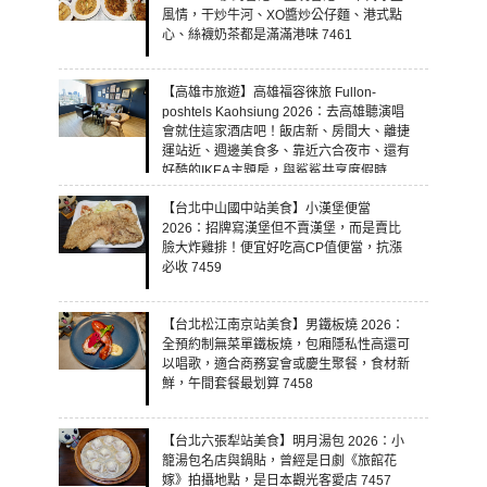
風情，干炒牛河、XO醬炒公仔麵、港式點
心、絲襪奶茶都是滿滿港味 7461
【高雄市旅遊】高雄福容徠旅 Fullon-
poshtels Kaohsiung 2026：去高雄聽演唱
會就住這家酒店吧！飯店新、房間大、離捷
運站近、週邊美食多、靠近六合夜市、還有
好酷的IKEA主題房，與鯊鯊共享度假時
光！ 7460
【台北中山國中站美食】小漢堡便當
2026：招牌寫漢堡但不賣漢堡，而是賣比
臉大炸雞排！便宜好吃高CP值便當，抗漲
必收 7459
【台北松江南京站美食】男鐵板燒 2026：
全預約制無菜單鐵板燒，包廂隱私性高還可
以唱歌，適合商務宴會或慶生聚餐，食材新
鮮，午間套餐最划算 7458
【台北六張犁站美食】明月湯包 2026：小
籠湯包名店與鍋貼，曾經是日劇《旅館花
嫁》拍攝地點，是日本觀光客愛店 7457