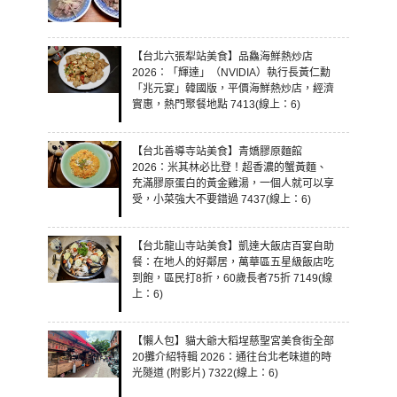
【台北六張犁站美食】品鱻海鮮熱炒店
2026：「輝達」（NVIDIA）執行長黃仁勳
「兆元宴」韓國版，平價海鮮熱炒店，經濟
實惠，熱門聚餐地點 7413(線上：6)
【台北善導寺站美食】青嬌膠原麵館
2026：米其林必比登！超香濃的蟹黃麵、
充滿膠原蛋白的黃金雞湯，一個人就可以享
受，小菜強大不要錯過 7437(線上：6)
【台北龍山寺站美食】凱達大飯店百宴自助
餐：在地人的好鄰居，萬華區五星級飯店吃
到飽，區民打8折，60歲長者75折 7149(線
上：6)
【懶人包】貓大爺大稻埕慈聖宮美食街全部
20攤介紹特輯 2026：通往台北老味道的時
光隧道 (附影片) 7322(線上：6)