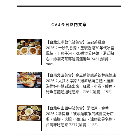
GA4今日熱門文章
【台北忠孝敦化站美食】波記茶餐廳
2026：一秒到香港，重現香港70年代冰室
風情，干炒牛河、XO醬炒公仔麵、港式點
心、絲襪奶茶都是滿滿港味 7461(瀏覽：
260)
【台南北區美食】金三益健康茶飲林森總店
2026：太狂太浮誇！爆紅鍋燒意麵，滿滿
海鮮好料舖到滿出來，紅蟳、小卷、鰻魚、
鮑魚意麵通通吃起來！7262(瀏覽：152)
【台北中山國中站美食】閏似月．金香
2026：新開幕！被涼麵耽誤的豬腳開分店
啦，豬腳、大腸、滷肉飯、涼麵都是名物，
台灣味吃起來 7377(瀏覽：123)