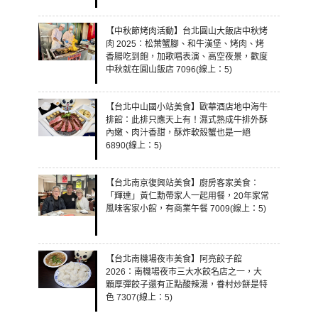
【中秋節烤肉活動】台北圓山大飯店中秋烤
肉 2025：松葉蟹腳、和牛漢堡、烤肉、烤
香腸吃到飽，加歌唱表演、高空夜景，歡度
中秋就在圓山飯店 7096(線上：5)
【台北中山國小站美食】歐華酒店地中海牛
排館：此排只應天上有！濕式熟成牛排外酥
內嫩、肉汁香甜，酥炸軟殼蟹也是一絕
6890(線上：5)
【台北南京復興站美食】廚房客家美食：
「輝達」黃仁勳帶家人一起用餐，20年家常
風味客家小館，有商業午餐 7009(線上：5)
【台北南機場夜市美食】阿亮餃子館
2026：南機場夜市三大水餃名店之一，大
顆厚彈餃子還有正點酸辣湯，眷村炒餅是特
色 7307(線上：5)