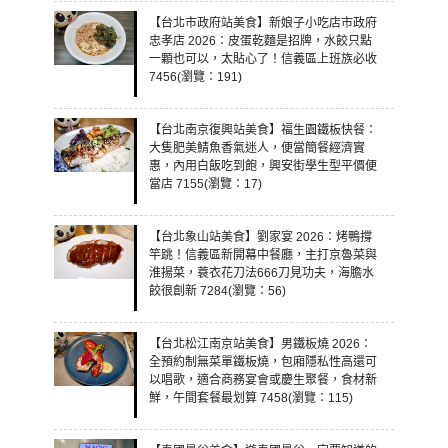
【台北市政府站美食】新娘子小吃店市政府
忠孝店 2026：皮蛋乾麵是招牌，水餃只點
一顆也可以，太貼心了！信義區上班族必收
7456(瀏覽：191)
【台北南京復興站美食】福生園鐵板快餐：
大隻肥美鯖魚香氣迷人，便當簡餐經濟實
惠，內用白飯吃到飽，興安街學生型平價便
當店 7155(瀏覽：17)
【台北象山站美食】劉家宴 2026：烤鴨撐
竿跳！信義區新開幕中餐廳，主打京魯菜與
淮揚菜，蓑衣花刀法666刀見功夫，海膽水
餃很創新 7284(瀏覽：56)
【台北松江南京站美食】男鐵板燒 2026：
全預約制無菜單鐵板燒，包廂隱私性高還可
以唱歌，適合商務宴會或慶生聚餐，食材新
鮮，午間套餐最划算 7458(瀏覽：115)