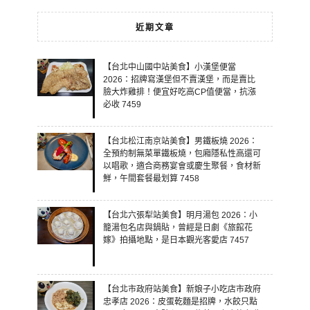
近期文章
【台北中山國中站美食】小漢堡便當
2026：招牌寫漢堡但不賣漢堡，而是賣比
臉大炸雞排！便宜好吃高CP值便當，抗漲
必收 7459
【台北松江南京站美食】男鐵板燒 2026：
全預約制無菜單鐵板燒，包廂隱私性高還可
以唱歌，適合商務宴會或慶生聚餐，食材新
鮮，午間套餐最划算 7458
【台北六張犁站美食】明月湯包 2026：小
籠湯包名店與鍋貼，曾經是日劇《旅館花
嫁》拍攝地點，是日本觀光客愛店 7457
【台北市政府站美食】新娘子小吃店市政府
忠孝店 2026：皮蛋乾麵是招牌，水餃只點