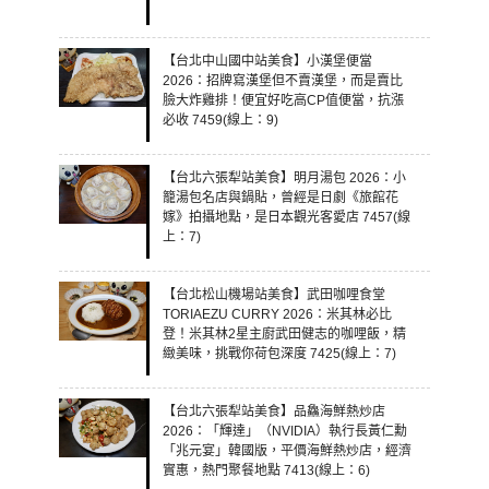
【台北中山國中站美食】小漢堡便當
2026：招牌寫漢堡但不賣漢堡，而是賣比
臉大炸雞排！便宜好吃高CP值便當，抗漲
必收 7459(線上：9)
【台北六張犁站美食】明月湯包 2026：小
籠湯包名店與鍋貼，曾經是日劇《旅館花
嫁》拍攝地點，是日本觀光客愛店 7457(線
上：7)
【台北松山機場站美食】武田咖哩食堂
TORIAEZU CURRY 2026：米其林必比
登！米其林2星主廚武田健志的咖哩飯，精
緻美味，挑戰你荷包深度 7425(線上：7)
【台北六張犁站美食】品鱻海鮮熱炒店
2026：「輝達」（NVIDIA）執行長黃仁勳
「兆元宴」韓國版，平價海鮮熱炒店，經濟
實惠，熱門聚餐地點 7413(線上：6)