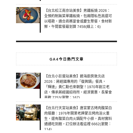
【台北松江南京站美食】男鐵板燒 2026：
全預約制無菜單鐵板燒，包廂隱私性高還可
以唱歌，適合商務宴會或慶生聚餐，食材新
鮮，午間套餐最划算 7458(線上：6)
GA4今日熱門文章
【台北小巨蛋站美食】碧海廚房敦北店
2026：蔣經國專用的「復興鍋」餐具，
「輝達」黃仁勳也來朝聖！1970年創立老
店，傳承蔣經國招待所，經濟實惠，長輩會
喜歡 7253(瀏覽：167)
【台北行天宮站美食】唐宮蒙古烤肉酸菜白
肉餐廳：1976年開業老牌蒙古烤肉浴火重
生，還有酸菜白肉火鍋配牛小排，真材實料
通通吃到飽，訂位辦法看這裡 6662(瀏覽：
114)