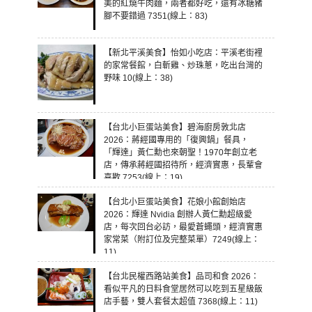
美的紅燒牛肉麵，兩者都好吃，還有冰糖豬
腳不要錯過 7351(線上：83)
【新北平溪美食】怡如小吃店：平溪老街裡
的家常餐館，白斬雞、炒珠蔥，吃出台灣的
野味 10(線上：38)
【台北小巨蛋站美食】碧海廚房敦北店
2026：蔣經國專用的「復興鍋」餐具，
「輝達」黃仁勳也來朝聖！1970年創立老
店，傳承蔣經國招待所，經濟實惠，長輩會
喜歡 7253(線上：19)
【台北小巨蛋站美食】花娘小館創始店
2026：輝達 Nvidia 創辦人黃仁勳超級愛
店，每次回台必訪，最愛蒼蠅頭，經濟實惠
家常菜（附訂位及完整菜單）7249(線上：
11)
【台北民權西路站美食】品司和食 2026：
看似平凡的日料食堂居然可以吃到五星級飯
店手藝，雙人套餐太超值 7368(線上：11)