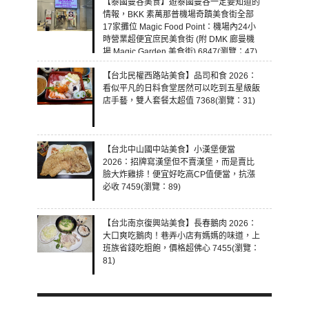
【泰國曼谷美食】遊泰國曼谷一定要知道的
情報，BKK 素萬那普機場奇蹟美食街全部
17家攤位 Magic Food Point：機場內24小
時營業超便宜庶民美食街 (附 DMK 廊曼機
場 Magic Garden 美食街) 6847(瀏覽：47)
【台北民權西路站美食】品司和食 2026：
看似平凡的日料食堂居然可以吃到五星級飯
店手藝，雙人套餐太超值 7368(瀏覽：31)
【台北中山國中站美食】小漢堡便當
2026：招牌寫漢堡但不賣漢堡，而是賣比
臉大炸雞排！便宜好吃高CP值便當，抗漲
必收 7459(瀏覽：89)
【台北南京復興站美食】長春鵝肉 2026：
大口爽吃鵝肉！巷弄小店有媽媽的味道，上
班族省錢吃粗飽，價格超佛心 7455(瀏覽：
81)