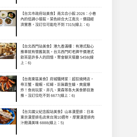
【台北市政府站美食】南北合小館 2026：小巷
內的低調小餐館，菜色綜合大江南北，價錢經
濟實惠，沒訂位可能吃不到 7315(線上：6)
【台北西門站美食】港九香滿樓：有港式點心
推車就有懷舊氣氛，台北西門町老牌平價港式
飲茶是許多人的回憶，聚會聊天餐廳 5458(線
上：6)
【台南東區美食】府城騷烤家：超狂燒烤店，
帝王蟹、龍蝦、紅蟳、巨無霸生蠔，爽度爆
炸！食尚玩家、非凡、東森等各大美食節目激
推，沒訂位吃不到 6677(線上：6)
【台北國父紀念館站美食】山本漢堡排：日本
東京漢堡排名店來台灣10週年，厚實漢堡排肉
汁飽滿美味 6888(線上：5)