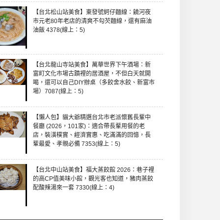
【台北松山站美食】東發號蚵仔麵線：饒河夜
市元老80年老店的清爽不勾芡麵線，還有麻油
油飯 4378(線上：5)
【台北龍山寺站美食】萬華世界下午酒場：新
富町文化市場古蹟裡的居酒屋，不但白天就開
喝，還可以自己DIY辦桌（多餃舍水餃、新富市
場）7087(線上：5)
【懶人包】貓大爺精選台北市老派懷舊長輩中
餐廳 (2026，101家)：適合帶長輩用餐的老
店，裝潢樸實、經濟實惠、吃滿滿的回憶，長
輩最愛、孝親必備 7353(線上：5)
【台北中山站美食】福大蒸餃館 2026：巷子裡
的高CP值美味小館，觀光客也知道，豬肉蒸餃
配酸辣湯來一套 7330(線上：4)