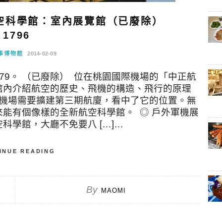
空科學館：室內展覽館（已廢除）
1796
事博物館
2014-02-09
2179。 （已廢除） 位在桃園國際機場的「中正航
館內介紹航空的歷史、飛機的構造、飛行的原理
是機場需要擴建第三期航廈，看中了它的位置。無
能有個像樣的全新航空科學館。 ◎ 戶外軍機展
空科學館，大廳不免要八 […]…
INUE READING
By
MAOMI