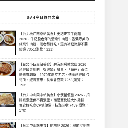
GA4今日熱門文章
【台北松江南京站美食】史記正宗牛肉麵
2026：牛奶般色澤的清燉牛肉麵、香濃醇美的
紅燒牛肉麵，兩者都好吃，還有冰糖豬腳不要
錯過 7351(瀏覽：221)
【台北小巨蛋站美食】碧海廚房敦北店 2026：
蔣經國專用的「復興鍋」餐具，「輝達」黃仁
勳也來朝聖！1970年創立老店，傳承蔣經國招
待所，經濟實惠，長輩會喜歡 7253(瀏覽：
153)
【台北中山國中站美食】小漢堡便當 2026：招
牌寫漢堡但不賣漢堡，而是賣比臉大炸雞排！
便宜好吃高CP值便當，抗漲必收 7459(瀏覽：
170)
【台北中山站美食】肥前屋 2026：肥前屋肥來