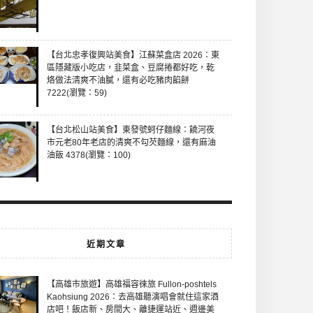
【台北忠孝復興站美食】江蘇菜盒店 2026：東
區隱藏版小吃店，韭菜盒、豆腐捲都好吃，乾
烙做法清爽不油膩，還有必吃豬肉餡餅
7222(瀏覽：59)
【台北松山站美食】東發號蚵仔麵線：饒河夜
市元老80年老店的清爽不勾芡麵線，還有麻油
油飯 4378(瀏覽：100)
近期文章
【高雄市旅遊】高雄福容徠旅 Fullon-poshtels
Kaohsiung 2026：去高雄聽演唱會就住這家酒
店吧！飯店新、房間大、離捷運站近、週邊美