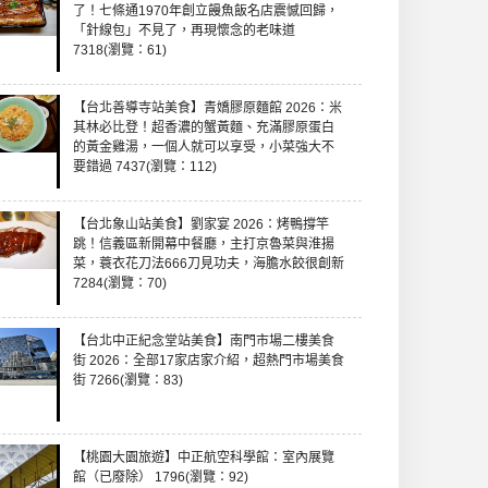
了！七條通1970年創立饅魚飯名店震憾回歸，
「針線包」不見了，再現懷念的老味道
7318(瀏覽：61)
【台北善導寺站美食】青嬌膠原麵館 2026：米
其林必比登！超香濃的蟹黃麵、充滿膠原蛋白
的黃金雞湯，一個人就可以享受，小菜強大不
要錯過 7437(瀏覽：112)
【台北象山站美食】劉家宴 2026：烤鴨撐竿
跳！信義區新開幕中餐廳，主打京魯菜與淮揚
菜，蓑衣花刀法666刀見功夫，海膽水餃很創新
7284(瀏覽：70)
【台北中正紀念堂站美食】南門市場二樓美食
街 2026：全部17家店家介紹，超熱門市場美食
街 7266(瀏覽：83)
【桃園大園旅遊】中正航空科學館：室內展覽
館（已廢除） 1796(瀏覽：92)