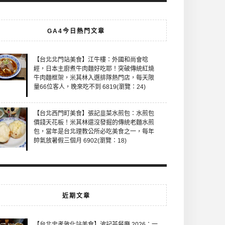
GA4今日熱門文章
【台北北門站美食】江牛樓：外國和尚會唸
經，日本主廚煮牛肉麵好吃耶！突破傳統紅燒
牛肉麵框架，米其林入選排隊熱門店，每天限
量66位客人，晚來吃不到 6819(瀏覽：24)
【台北西門町美食】張記韭菜水煎包：水煎包
價錢天花板！米其林還沒發掘的傳統老麵水煎
包，當年是台北理教公所必吃美食之一，每年
帥氣放暑假三個月 6902(瀏覽：18)
近期文章
【台北忠孝敦化站美食】波記茶餐廳 2026：一