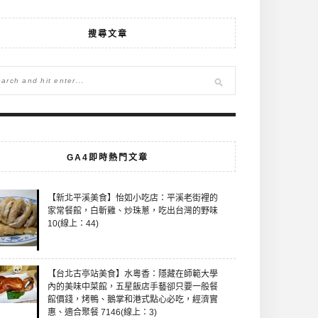
搜尋文章
GA4即時熱門文章
【新北平溪美食】怡如小吃店：平溪老街裡的
家常餐館，白斬雞、炒珠蔥，吃出台灣的野味
10(線上：44)
【台北古亭站美食】水粵香：隱藏在師範大學
內的美味中菜館，五星飯店手藝卻只要一般餐
館價錢，烤鴨、鵝掌和港式點心必吃，經濟實
惠、適合聚餐 7146(線上：3)