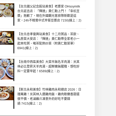
【台北國父記念館站美食】老漿家 OHsoymilk
台北延吉店：「輝達」黃仁勳上門！「阜杭豆
漿」抱歉了，現在外國觀光客排隊新歡是這
家，24h不睡覺中式早餐豆漿店 7150(線上：2)
【台北忠孝復興站美食】十二月粥品、茶飲、
私房菜大安店：「輝達」黃仁勳帶全家老小一
起來吃粥、喝茶配熱炒菜（附黃仁勳菜單）
6941(線上：2)
【台南中西區美食】大菜市無名羊肉湯：米其
林必比登昇天羊肉湯，超鮮嫩無腥羶，想吃好
料一定要早起！6589(線上：2)
【新北永和美食】竹林雞肉永和總店 2026：日
理萬雞！米其林入選雞肉飯，雞肉軟嫩香甜還
很平價，老滷雞爪凍意外的好吃不要錯
過 7415(線上：2)