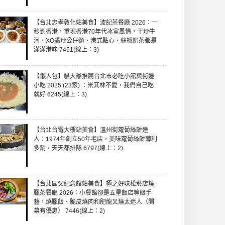
【台北忠孝敦化站美食】波記茶餐廳 2026：一
秒到香港，重現香港70年代冰室風情，干炒牛
河、XO醬炒公仔麵、港式點心、絲襪奶茶都是
滿滿港味 7461(線上：3)
【懶人包】貓大爺推薦台北市必吃小館與街邊
小吃 2025 (23家) ：米其林不愛，我們自己吃
就好 6245(線上：3)
【台北台電大樓站美食】溫州街蘿蔔絲餅達
人：1974年創立50年老店，美味蘿蔔絲餅薄利
多銷，天天都排隊 6797(線上：2)
【台北國父紀念館站美食】極之好味松菸店燒
臘茶餐廳 2026：小餐館卻是五星飯店等級手
藝，燒臘飯、脆皮燒肉和肥龍叉燒太迷人（開
幕有優惠） 7446(線上：2)