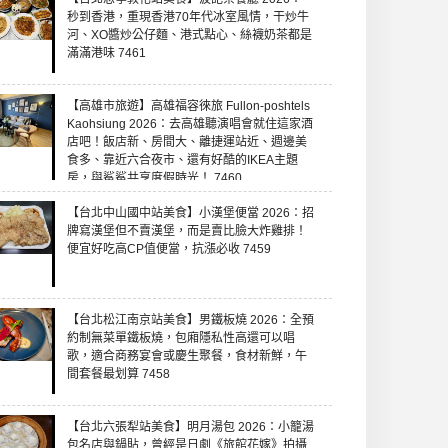
秒到香港，重現香港70年代冰室風情，干炒牛
河、XO醬炒公仔麵、港式點心、絲襪奶茶都是
滿滿港味 7461
【高雄市旅遊】高雄福容徠旅 Fullon-poshtels
Kaohsiung 2026：去高雄聽演唱會就住這家酒
店吧！飯店新、房間大、離捷運站近、週邊美
食多、靠近六合夜市、還有好酷的IKEA主題
房，與鯊鯊共享度假時光！ 7460
【台北中山國中站美食】小漢堡便當 2026：招
牌寫漢堡但不賣漢堡，而是賣比臉大炸雞排！
便宜好吃高CP值便當，抗漲必收 7459
【台北松江南京站美食】男鐵板燒 2026：全預
約制無菜單鐵板燒，包廂隱私性高還可以唱
歌，適合商務宴會或慶生聚餐，食材新鮮，午
間套餐最划算 7458
【台北六張犁站美食】明月湯包 2026：小籠湯
包名店與鍋貼，曾經是日劇《旅館花嫁》拍攝