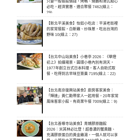
只要一般餐館價錢，烤鴨、燒鵝和港式點心
必吃，經濟實惠、適合聚餐 7462(線上：
29)
【新北平溪美食】怡如小吃店：平溪老街裡
的家常餐館，白斬雞、炒珠蔥，吃出台灣的
野味 10(線上：27)
【台北中山站美食】小巷亭 2026：《華燈
初上》拍攝場景，圓環小巷內別有洞天，
1977年創立台式日本料理，客人自助式取
餐，吃得到古早味豆簽羹 7195(線上：22)
【台北南京復興站美食】廚房客家美食：
「輝達」黃仁勳帶家人一起用餐，20年家常
風味客家小館，有商業午餐 7009(線上：9)
【台北善導寺站美食】青嬌膠原麵館
2026：米其林必比登！超香濃的蟹黃麵、
充滿膠原蛋白的黃金雞湯，一個人就可以享