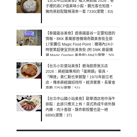
【台北中山站美食】福大蒸餃館 2026：巷
子裡的高CP值美味小館，觀光客也知道，
豬肉蒸餃配酸辣湯來一套 7330(瀏覽：83)
【泰國曼谷美食】遊泰國曼谷一定要知道的
情報，BKK 素萬那普機場奇蹟美食街全部
17家攤位 Magic Food Point：機場內24小
時營業超便宜庶民美食街 (附 DMK 廊曼機
場 Magic Garden 美食街) 6847(瀏覽：50)
【台北小巨蛋站美食】碧海廚房敦北店
2026：蔣經國專用的「復興鍋」餐具，
「輝達」黃仁勳也來朝聖！1970年創立老
店，傳承蔣經國招待所，經濟實惠，長輩會
喜歡 7253(瀏覽：51)
【台北中山國小站美食】歐華酒店地中海牛
排館：此排只應天上有！濕式熟成牛排外酥
內嫩、肉汁香甜，酥炸軟殼蟹也是一絕
6890(瀏覽：37)