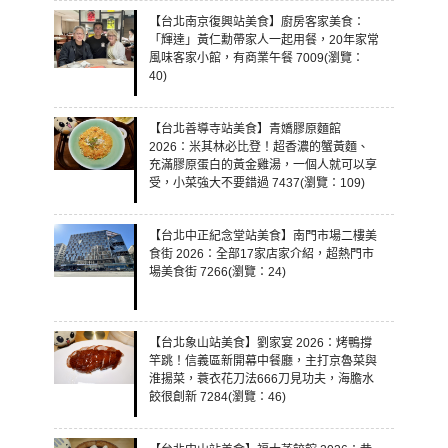
【台北南京復興站美食】廚房客家美食：
「輝達」黃仁勳帶家人一起用餐，20年家常
風味客家小館，有商業午餐 7009(瀏覽：
40)
【台北善導寺站美食】青嬌膠原麵館
2026：米其林必比登！超香濃的蟹黃麵、
充滿膠原蛋白的黃金雞湯，一個人就可以享
受，小菜強大不要錯過 7437(瀏覽：109)
【台北中正紀念堂站美食】南門市場二樓美
食街 2026：全部17家店家介紹，超熱門市
場美食街 7266(瀏覽：24)
【台北象山站美食】劉家宴 2026：烤鴨撐
竿跳！信義區新開幕中餐廳，主打京魯菜與
淮揚菜，蓑衣花刀法666刀見功夫，海膽水
餃很創新 7284(瀏覽：46)