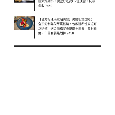
臉大炸雞排！便宜好吃高CP值便當，抗漲
必收 7459
【台北松江南京站美食】男鐵板燒 2026：
全預約制無菜單鐵板燒，包廂隱私性高還可
以唱歌，適合商務宴會或慶生聚餐，食材新
鮮，午間套餐最划算 7458