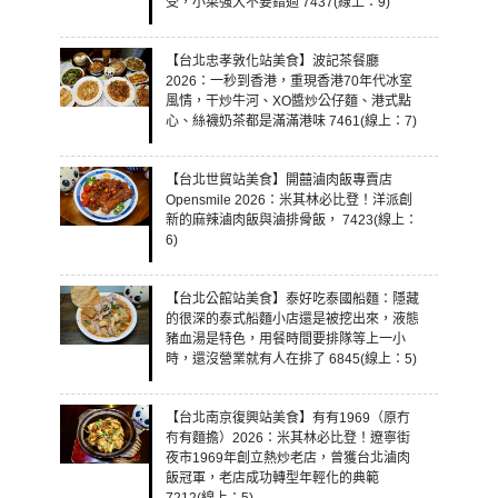
受，小菜強大不要錯過 7437(線上：9)
【台北忠孝敦化站美食】波記茶餐廳
2026：一秒到香港，重現香港70年代冰室
風情，干炒牛河、XO醬炒公仔麵、港式點
心、絲襪奶茶都是滿滿港味 7461(線上：7)
【台北世貿站美食】開囍滷肉飯專賣店
Opensmile 2026：米其林必比登！洋派創
新的麻辣滷肉飯與滷排骨飯， 7423(線上：
6)
【台北公館站美食】泰好吃泰國船麵：隱藏
的很深的泰式船麵小店還是被挖出來，液態
豬血湯是特色，用餐時間要排隊等上一小
時，還沒營業就有人在排了 6845(線上：5)
【台北南京復興站美食】有有1969（原冇
𠕇有麵擔）2026：米其林必比登！遼寧街
夜市1969年創立熱炒老店，曾獲台北滷肉
飯冠軍，老店成功轉型年輕化的典範
7212(線上：5)