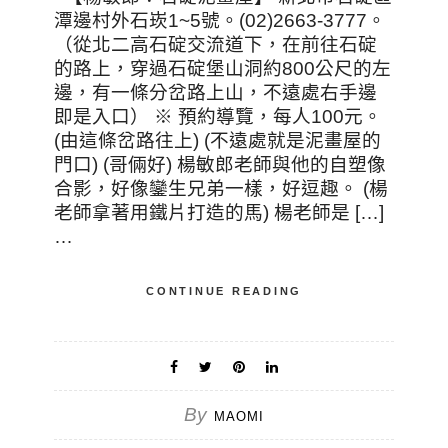
潭邊村外石崁1~5號。(02)2663-3777。
（從北二高石碇交流道下，在前往石碇
的路上，穿過石碇堡山洞約800公尺的左
邊，有一條分岔路上山，不遠處右手邊
即是入口） ※ 預約導覽，每人100元。
(由這條岔路往上) (不遠處就是泥畫屋的
門口) (哥倆好) 楊敏郎老師與他的自塑像
合影，好像鑾生兄弟一樣，好逗趣。 (楊
老師拿著用鐵片打造的馬) 楊老師是 […]
…
CONTINUE READING
By
MAOMI