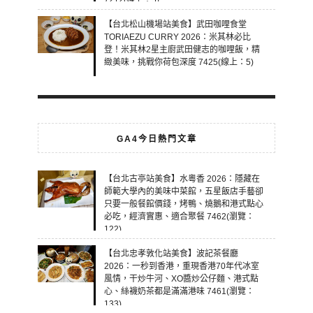
【台北松山機場站美食】武田咖哩食堂
TORIAEZU CURRY 2026：米其林必比
登！米其林2星主廚武田健志的咖哩飯，精
緻美味，挑戰你荷包深度 7425(線上：5)
GA4今日熱門文章
【台北古亭站美食】水粵香 2026：隱藏在
師範大學內的美味中菜館，五星飯店手藝卻
只要一般餐館價錢，烤鴨、燒鵝和港式點心
必吃，經濟實惠、適合聚餐 7462(瀏覽：
122)
【台北忠孝敦化站美食】波記茶餐廳
2026：一秒到香港，重現香港70年代冰室
風情，干炒牛河、XO醬炒公仔麵、港式點
心、絲襪奶茶都是滿滿港味 7461(瀏覽：
133)