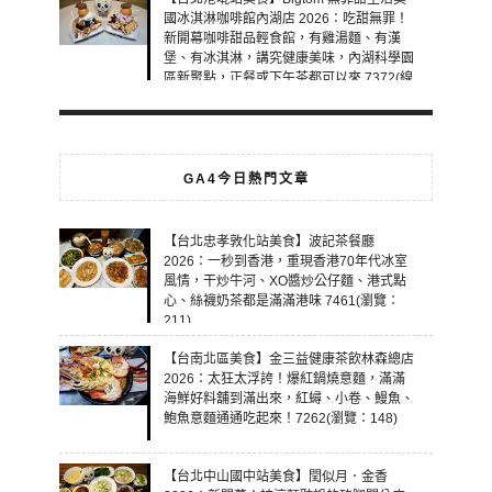
國冰淇淋咖啡館內湖店 2026：吃甜無罪！
新開幕咖啡甜品輕食館，有雞湯麵、有漢
堡、有冰淇淋，講究健康美味，內湖科學園
區新聚點，正餐或下午茶都可以來 7372(線
上：5)
GA4今日熱門文章
【台北忠孝敦化站美食】波記茶餐廳
2026：一秒到香港，重現香港70年代冰室
風情，干炒牛河、XO醬炒公仔麵、港式點
心、絲襪奶茶都是滿滿港味 7461(瀏覽：
211)
【台南北區美食】金三益健康茶飲林森總店
2026：太狂太浮誇！爆紅鍋燒意麵，滿滿
海鮮好料舖到滿出來，紅蟳、小卷、鰻魚、
鮑魚意麵通通吃起來！7262(瀏覽：148)
【台北中山國中站美食】閏似月．金香