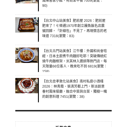
風味客家小館，有商業午餐 7009(瀏覽：
90)
【台北中山站美食】肥前屋 2026：肥前屋
肥來了！七條通1970年創立饅魚飯名店震
憾回歸，「針線包」不見了，再現懷念的老
味道 7318(瀏覽：83)
【台北北門站美食】江牛樓：外國和尚會唸
經，日本主廚煮牛肉麵好吃耶！突破傳統紅
燒牛肉麵框架，米其林入選排隊熱門店，每
天限量66位客人，晚來吃不到 6819(瀏覽：
158)
【台北忠孝敦化站美食】南村私廚小酒棧
2026：林青霞、張清芳都上門，新派創意
眷村風味餐廳，融合中菜與台菜，獨樹一幟
的創意料理 7451(瀏覽：38)