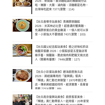
2026：新開幕！被涼麵耽誤的豬腳開分店
啦，豬腳、大腸、滷肉飯、涼麵都是名物，
台灣味吃起來 7377(瀏覽：114)
【台北善導寺站美食】青嬌膠原麵館
2026：米其林必比登！超香濃的蟹黃麵、
充滿膠原蛋白的黃金雞湯，一個人就可以享
受，小菜強大不要錯過 7437(瀏覽：103)
【台北國父紀念館站美食】極之好味松菸店
燒臘茶餐廳 2026：小餐館卻是五星飯店等
級手藝，燒臘飯、脆皮燒肉和肥龍叉燒太迷
人（開幕有優惠） 7446(瀏覽：127)
【台北小巨蛋站美食】碧海廚房敦北店
2026：蔣經國專用的「復興鍋」餐具，
「輝達」黃仁勳也來朝聖！1970年創立老
店，傳承蔣經國招待所，經濟實惠，長輩會
喜歡 7253(瀏覽：89)
【台北南京復興站美食】廚房客家美食：
「輝達」黃仁勳帶家人一起用餐，20年家常