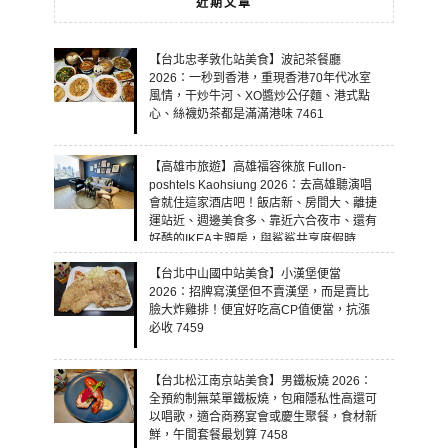
近期文章
【台北忠孝敦化站美食】波記茶餐廳
2026：一秒到香港，重現香港70年代冰室
風情，干炒牛河、XO醬炒公仔麵、港式點
心、絲襪奶茶都是滿滿港味 7461
【高雄市旅遊】高雄福容徠旅 Fullon-
poshtels Kaohsiung 2026：去高雄聽演唱
會就住這家酒店吧！飯店新、房間大、離捷
運站近、週邊美食多、靠近六合夜市、還有
好酷的IKEA主題房，與鯊鯊共享度假時
光！ 7460
【台北中山國中站美食】小漢堡便當
2026：招牌寫漢堡但不賣漢堡，而是賣比
臉大炸雞排！便宜好吃高CP值便當，抗漲
必收 7459
【台北松江南京站美食】男鐵板燒 2026：
全預約制無菜單鐵板燒，包廂隱私性高還可
以唱歌，適合商務宴會或慶生聚餐，食材新
鮮，午間套餐最划算 7458