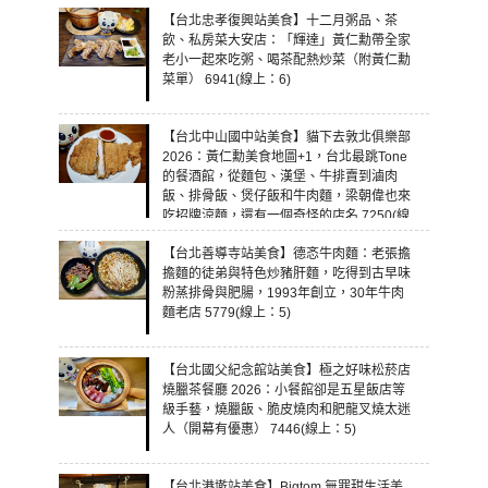
【台北忠孝復興站美食】十二月粥品、茶
飲、私房菜大安店：「輝達」黃仁勳帶全家
老小一起來吃粥、喝茶配熱炒菜（附黃仁勳
菜單） 6941(線上：6)
【台北中山國中站美食】貓下去敦北俱樂部
2026：黃仁勳美食地圖+1，台北最跳Tone
的餐酒館，從麵包、漢堡、牛排賣到滷肉
飯、排骨飯、煲仔飯和牛肉麵，梁朝偉也來
吃招牌涼麵，還有一個奇怪的店名 7250(線
上：5)
【台北善導寺站美食】德忞牛肉麵：老張擔
擔麵的徒弟與特色炒豬肝麵，吃得到古早味
粉蒸排骨與肥腸，1993年創立，30年牛肉
麵老店 5779(線上：5)
【台北國父紀念館站美食】極之好味松菸店
燒臘茶餐廳 2026：小餐館卻是五星飯店等
級手藝，燒臘飯、脆皮燒肉和肥龍叉燒太迷
人（開幕有優惠） 7446(線上：5)
【台北港墘站美食】Bigtom 無罪甜生活美