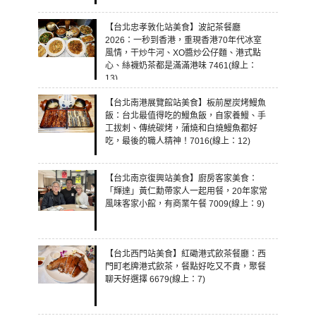
【台北忠孝敦化站美食】波記茶餐廳
2026：一秒到香港，重現香港70年代冰室
風情，干炒牛河、XO醬炒公仔麵、港式點
心、絲襪奶茶都是滿滿港味 7461(線上：
13)
【台北南港展覽館站美食】板前屋炭烤鰻魚
飯：台北最值得吃的鰻魚飯，自家養鰻、手
工拔刺、傳統碳烤，蒲燒和白燒鰻魚都好
吃，最後的職人精神！7016(線上：12)
【台北南京復興站美食】廚房客家美食：
「輝達」黃仁勳帶家人一起用餐，20年家常
風味客家小館，有商業午餐 7009(線上：9)
【台北西門站美食】紅磡港式飲茶餐廳：西
門町老牌港式飲茶，餐點好吃又不貴，聚餐
聊天好選擇 6679(線上：7)