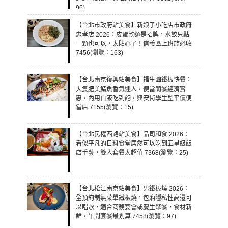
96)
【台北市政府站美食】新娘子小吃店市政府
忠孝店 2026：皮蛋乾麵是招牌，水餃只點
一顆也可以，太貼心了！信義區上班族必收
7456(瀏覽：163)
【台北南京復興站美食】福生園鐵板快餐：
大隻肥美鯖魚香氣迷人，便當簡餐經濟實
惠，內用白飯吃到飽，興安街學生型平價便
當店 7155(瀏覽：15)
【台北民權西路站美食】品司和食 2026：
看似平凡的日料食堂居然可以吃到五星級飯
店手藝，雙人套餐太超值 7368(瀏覽：25)
【台北松江南京站美食】男鐵板燒 2026：
全預約制無菜單鐵板燒，包廂隱私性高還可
以唱歌，適合商務宴會或慶生聚餐，食材新
鮮，午間套餐最划算 7458(瀏覽：97)