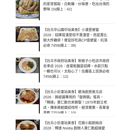
的家常餐館，白斬雞、炒珠蔥，吃出台灣的
野味 10(線上：42)
【台北中山國中站美食】小漢堡便當
2026：招牌寫漢堡但不賣漢堡，而是賣比
臉大炸雞排！便宜好吃高CP值便當，抗漲
必收 7459(線上：39)
【台北市政府站美食】新娘子小吃店市政府
忠孝店 2026：皮蛋乾麵是招牌，水餃只點
一顆也可以，太貼心了！信義區上班族必收
7456(線上：12)
【台北小巨蛋站美食】碧海廚房敦北店
2026：蔣經國專用的「復興鍋」餐具，
「輝達」黃仁勳也來朝聖！1970年創立老
店，傳承蔣經國招待所，經濟實惠，長輩會
喜歡 7253(線上：10)
【台北小巨蛋站美食】花娘小館創始店
2026：輝達 Nvidia 創辦人黃仁勳超級愛