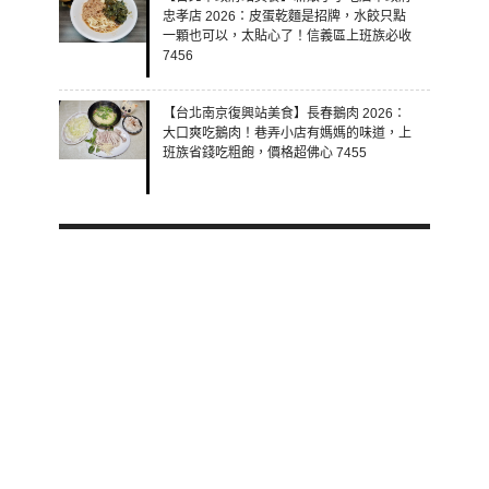
忠孝店 2026：皮蛋乾麵是招牌，水餃只點
一顆也可以，太貼心了！信義區上班族必收
7456
【台北南京復興站美食】長春鵝肉 2026：
大口爽吃鵝肉！巷弄小店有媽媽的味道，上
班族省錢吃粗飽，價格超佛心 7455