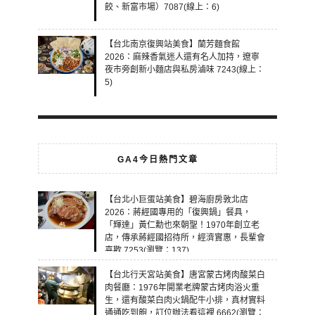
餃、新富市場）7087(線上：6)
【台北南京復興站美食】蘭芳麵食館
2026：麻辣香氣迷人還有名人加持，遼寧
夜市旁創新小麵店與私房滷味 7243(線上：
5)
GA4今日熱門文章
【台北小巨蛋站美食】碧海廚房敦北店
2026：蔣經國專用的「復興鍋」餐具，
「輝達」黃仁勳也來朝聖！1970年創立老
店，傳承蔣經國招待所，經濟實惠，長輩會
喜歡 7253(瀏覽：137)
【台北行天宮站美食】唐宮蒙古烤肉酸菜白
肉餐廳：1976年開業老牌蒙古烤肉浴火重
生，還有酸菜白肉火鍋配牛小排，真材實料
通通吃到飽，訂位辦法看這裡 6662(瀏覽：