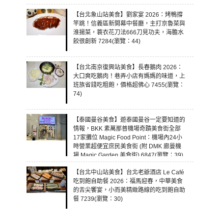
【台北象山站美食】劉家宴 2026：烤鴨撐
竿跳！信義區新開幕中餐廳，主打京魯菜與
淮揚菜，蓑衣花刀法666刀見功夫，海膽水
餃很創新 7284(瀏覽：44)
【台北南京復興站美食】長春鵝肉 2026：
大口爽吃鵝肉！巷弄小店有媽媽的味道，上
班族省錢吃粗飽，價格超佛心 7455(瀏覽：
74)
【泰國曼谷美食】遊泰國曼谷一定要知道的
情報，BKK 素萬那普機場奇蹟美食街全部
17家攤位 Magic Food Point：機場內24小
時營業超便宜庶民美食街 (附 DMK 廊曼機
場 Magic Garden 美食街) 6847(瀏覽：39)
【台北中山站美食】台北老爺酒店 Le Café
吃到飽自助餐 2026：福馬迎春，中華美食
的舌尖饗宴，小而美精緻路線的吃到飽自助
餐 7239(瀏覽：30)