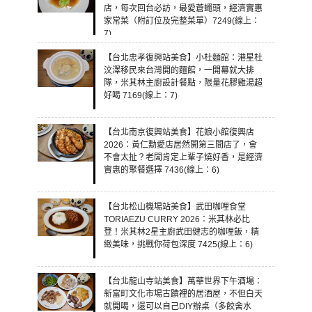
店，每次回台必訪，最愛蒼蠅頭，經濟實惠
家常菜（附訂位及完整菜單）7249(線上：
7)
【台北忠孝復興站美食】小杜麵館：港星杜
汶澤移民來台灣開的麵館，一開幕就大排
隊，米其林主廚設計餐點，限量花膠雞湯超
好喝 7169(線上：7)
【台北南京復興站美食】花娘小館復興店
2026：黃仁勳愛店居然開第三間店了，會
不會太扯？老闆肯定上輩子燒好香，是經濟
實惠的聚餐選擇 7436(線上：6)
【台北松山機場站美食】武田咖哩食堂
TORIAEZU CURRY 2026：米其林必比
登！米其林2星主廚武田健志的咖哩飯，精
緻美味，挑戰你荷包深度 7425(線上：6)
【台北龍山寺站美食】萬華世界下午酒場：
新富町文化市場古蹟裡的居酒屋，不但白天
就開喝，還可以自己DIY辦桌（多餃舍水