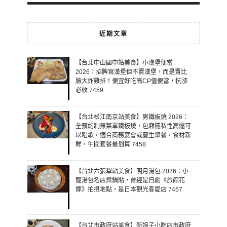
近期文章
【台北中山國中站美食】小漢堡便當
2026：招牌寫漢堡但不賣漢堡，而是賣比
臉大炸雞排！便宜好吃高CP值便當，抗漲
必收 7459
【台北松江南京站美食】男鐵板燒 2026：
全預約制無菜單鐵板燒，包廂隱私性高還可
以唱歌，適合商務宴會或慶生聚餐，食材新
鮮，午間套餐最划算 7458
【台北六張犁站美食】明月湯包 2026：小
籠湯包名店與鍋貼，曾經是日劇《旅館花
嫁》拍攝地點，是日本觀光客愛店 7457
【台北市政府站美食】新娘子小吃店市政府