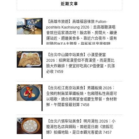
近期文章
【高雄市旅遊】高雄福容徠旅 Fullon-
poshtels Kaohsiung 2026：去高雄聽演唱
會就住這家酒店吧！飯店新、房間大、離捷
運站近、週邊美食多、靠近六合夜市、還有
好酷的IKEA主題房，與鯊鯊共享度假時
光！ 7460
【台北中山國中站美食】小漢堡便當
2026：招牌寫漢堡但不賣漢堡，而是賣比
臉大炸雞排！便宜好吃高CP值便當，抗漲
必收 7459
【台北松江南京站美食】男鐵板燒 2026：
全預約制無菜單鐵板燒，包廂隱私性高還可
以唱歌，適合商務宴會或慶生聚餐，食材新
鮮，午間套餐最划算 7458
【台北六張犁站美食】明月湯包 2026：小
籠湯包名店與鍋貼，曾經是日劇《旅館花
嫁》拍攝地點，是日本觀光客愛店 7457