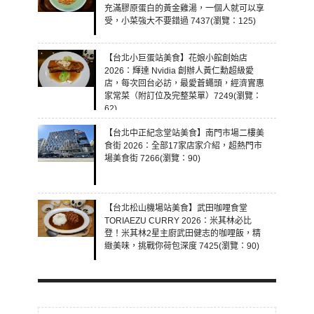
充滿膠原蛋白的黃金雞湯，一個人就可以享
受，小菜強大不要錯過 7437(瀏覽：125)
【台北小巨蛋站美食】花娘小館創始店
2026：輝達 Nvidia 創辦人黃仁勳超級愛
店，每次回台必訪，最愛蒼蠅頭，經濟實惠
家常菜（附訂位及完整菜單）7249(瀏覽：
62)
【台北中正紀念堂站美食】南門市場二樓美
食街 2026：全部17家店家介紹，超熱門市
場美食街 7266(瀏覽：90)
【台北松山機場站美食】武田咖哩食堂
TORIAEZU CURRY 2026：米其林必比
登！米其林2星主廚武田健志的咖哩飯，精
緻美味，挑戰你荷包深度 7425(瀏覽：90)