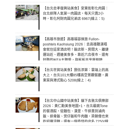
【台北忠孝復興站美食】安東街彰化肉圓：
台北排隊人氣第一肉圓店，每天只賣2小
時，彰化阿財肉圓兄弟店 6967(線上：5)
【高雄市旅遊】高雄福容徠旅 Fullon-
poshtels Kaohsiung 2026：去高雄聽演唱
會就住這家酒店吧！飯店新、房間大、離捷
運站近、週邊美食多、靠近六合夜市、還有
好酷的IKEA主題房，與鯊鯊共享度假時
光！ 7460(線上：5)
【台北世貿站美食】捌伍添第：雲端上的高
大上，台北101大樓85樓高空景觀餐廳，廣
東菜與港式點心 5208(線上：4)
【台北中山國中站美食】貓下去敦北俱樂部
2026：黃仁勳美食地圖+1，台北最跳Tone
的餐酒館，從麵包、漢堡、牛排賣到滷肉
飯、排骨飯、煲仔飯和牛肉麵，梁朝偉也來
吃招牌涼麵，還有一個奇怪的店名 7250(線
上：4)