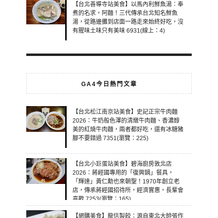
【台北善導寺站美食】以馬內利鮮魚湯：奉
煮的名求，阿麵！三代傳承台北知名鮮魚
湯，從路邊攤到店面一路走來始終好吃，沒
有腥味土味只有美味 6931(線上：4)
GA4今日熱門文章
【台北松江南京站美食】史記正宗牛肉麵
2026：牛奶般色澤的清燉牛肉麵、香濃醇
美的紅燒牛肉麵，兩者都好吃，還有冰糖豬
腳不要錯過 7351(瀏覽：225)
【台北小巨蛋站美食】碧海廚房敦北店
2026：蔣經國專用的「復興鍋」餐具，
「輝達」黃仁勳也來朝聖！1970年創立老
店，傳承蔣經國招待所，經濟實惠，長輩會
喜歡 7253(瀏覽：165)
【網購美食】龍信製餃：源自東北大帥張作