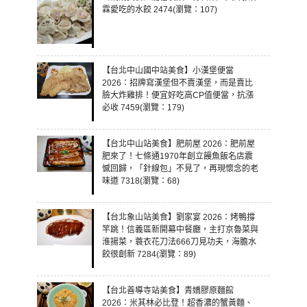
霖愛吃的水餃 2474(瀏覽：107)
【台北中山國中站美食】小漢堡便當
2026：招牌寫漢堡但不賣漢堡，而是賣比
臉大炸雞排！便宜好吃高CP值便當，抗漲
必收 7459(瀏覽：179)
【台北中山站美食】肥前屋 2026：肥前屋
肥來了！七條通1970年創立饅魚飯名店震
憾回歸，「針線包」不見了，再現懷念的老
味道 7318(瀏覽：68)
【台北象山站美食】劉家宴 2026：烤鴨撐
竿跳！信義區新開幕中餐廳，主打京魯菜與
淮揚菜，蓑衣花刀法666刀見功夫，海膽水
餃很創新 7284(瀏覽：89)
【台北善導寺站美食】青嬌膠原麵館
2026：米其林必比登！超香濃的蟹黃麵、