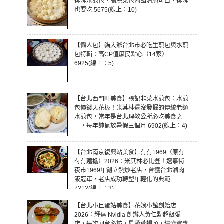
排隊水煎包，高麗菜包內餡清脆可口，排隊
也要吃 5675(線上：10)
【懶人包】貓大爺台北市必吃生煎包與水煎
包特輯：高CP值庶民點心（14家）
6925(線上：5)
【台北西門町美食】張記韭菜水煎包：水煎
包價錢天花板！米其林還沒發掘的傳統老麵
水煎包，當年是台北理教公所必吃美食之
一，每年帥氣放暑假三個月 6902(線上：4)
【台北南京復興站美食】有有1969（原冇
𠕇有麵擔）2026：米其林必比登！遼寧街
夜市1969年創立熱炒老店，曾獲台北滷肉
飯冠軍，老店成功轉型年輕化的典範
7212(線上：3)
【台北小巨蛋站美食】花娘小館創始店
2026：輝達 Nvidia 創辦人黃仁勳超級愛
店，每次回台必訪，最愛蒼蠅頭，經濟實惠