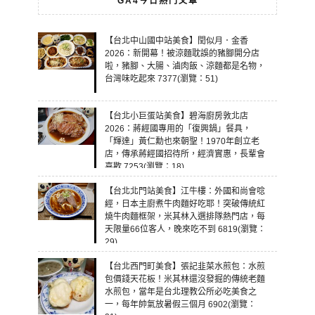
GA4今日熱門文章
【台北中山國中站美食】閏似月．金香
2026：新開幕！被涼麵耽誤的豬腳開分店
啦，豬腳、大腸、滷肉飯、涼麵都是名物，
台灣味吃起來 7377(瀏覽：51)
【台北小巨蛋站美食】碧海廚房敦北店
2026：蔣經國專用的「復興鍋」餐具，
「輝達」黃仁勳也來朝聖！1970年創立老
店，傳承蔣經國招待所，經濟實惠，長輩會
喜歡 7253(瀏覽：18)
【台北北門站美食】江牛樓：外國和尚會唸
經，日本主廚煮牛肉麵好吃耶！突破傳統紅
燒牛肉麵框架，米其林入選排隊熱門店，每
天限量66位客人，晚來吃不到 6819(瀏覽：
29)
【台北西門町美食】張記韭菜水煎包：水煎
包價錢天花板！米其林還沒發掘的傳統老麵
水煎包，當年是台北理教公所必吃美食之
一，每年帥氣放暑假三個月 6902(瀏覽：