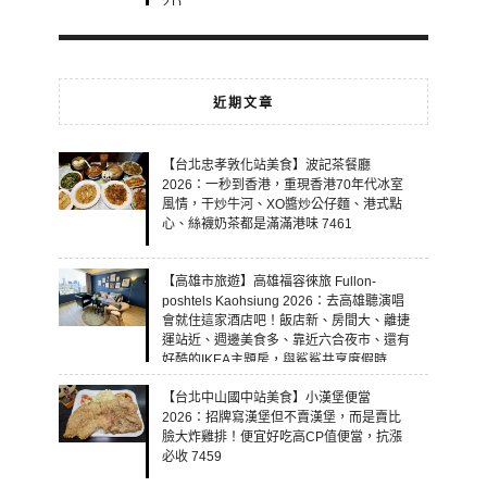
21)
近期文章
【台北忠孝敦化站美食】波記茶餐廳
2026：一秒到香港，重現香港70年代冰室
風情，干炒牛河、XO醬炒公仔麵、港式點
心、絲襪奶茶都是滿滿港味 7461
【高雄市旅遊】高雄福容徠旅 Fullon-
poshtels Kaohsiung 2026：去高雄聽演唱
會就住這家酒店吧！飯店新、房間大、離捷
運站近、週邊美食多、靠近六合夜市、還有
好酷的IKEA主題房，與鯊鯊共享度假時
光！ 7460
【台北中山國中站美食】小漢堡便當
2026：招牌寫漢堡但不賣漢堡，而是賣比
臉大炸雞排！便宜好吃高CP值便當，抗漲
必收 7459