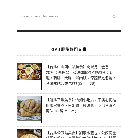
GA4即時熱門文章
【台北中山國中站美食】閏似月．金香
2026：新開幕！被涼麵耽誤的豬腳開分店
啦，豬腳、大腸、滷肉飯、涼麵都是名物，
台灣味吃起來 7377(線上：28)
【新北平溪美食】怡如小吃店：平溪老街裡
的家常餐館，白斬雞、炒珠蔥，吃出台灣的
野味 10(線上：25)
【台北公館站美食】劉家水煎包：公館商圈