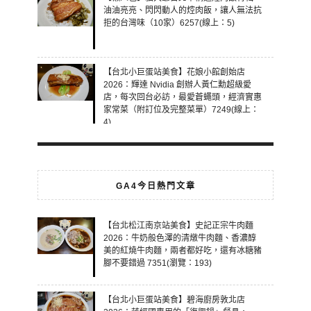
油油亮亮、閃閃動人的焢肉飯，讓人無法抗
拒的台灣味（10家）6257(線上：5)
【台北小巨蛋站美食】花娘小館創始店
2026：輝達 Nvidia 創辦人黃仁勳超級愛
店，每次回台必訪，最愛蒼蠅頭，經濟實惠
家常菜（附訂位及完整菜單）7249(線上：
4)
GA4今日熱門文章
【台北松江南京站美食】史記正宗牛肉麵
2026：牛奶般色澤的清燉牛肉麵、香濃醇
美的紅燒牛肉麵，兩者都好吃，還有冰糖豬
腳不要錯過 7351(瀏覽：193)
【台北小巨蛋站美食】碧海廚房敦北店