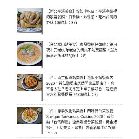
【新北平溪美食】怡如小吃店：平溪老街裡
的家常餐館，白斬雞、炒珠蔥，吃出台灣的
野味 10(線上：37)
【台北松山站美食】東發號蚵仔麵線：饒河
夜市元老80年老店的清爽不勾芡麵線，還有
麻油油飯 4378(線上：8)
【台北南京復興站美食】花娘小館復興店
2026：黃仁勳愛店居然開第三間店了，會
不會太扯？老闆肯定上輩子燒好香，是經濟
實惠的聚餐選擇 7436(線上：7)
【台北忠孝敦化站美食】四味軒台菜餐廳
Savique Taiwanese Cuisine 2026：黃仁
勳「台灣輝達」企業辦桌台菜餐廳，黃金烤
鴨+手工功夫菜，聚餐口袋新名單 7417(線
上：7)