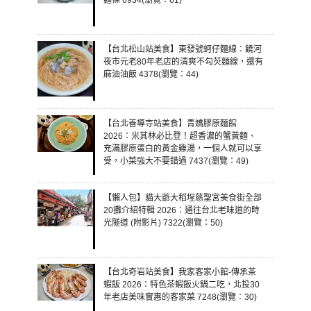
【台北松山站美食】東發號蚵仔麵線：饒河
夜市元老80年老店的清爽不勾芡麵線，還有
麻油油飯 4378(瀏覽：44)
【台北善導寺站美食】青嬌膠原麵館
2026：米其林必比登！超香濃的蟹黃麵、
充滿膠原蛋白的黃金雞湯，一個人就可以享
受，小菜強大不要錯過 7437(瀏覽：49)
【懶人包】貓大爺大稻埕慈聖宮美食街全部
20攤介紹特輯 2026：通往台北老味道的時
光隧道 (附影片) 7322(瀏覽：50)
【台北奇岩站美食】我家客家小館-傳承茶
蝦飯 2026：特色茶蝦飯火鍋二吃，北投30
年老店美味實惠的客家菜 7248(瀏覽：30)