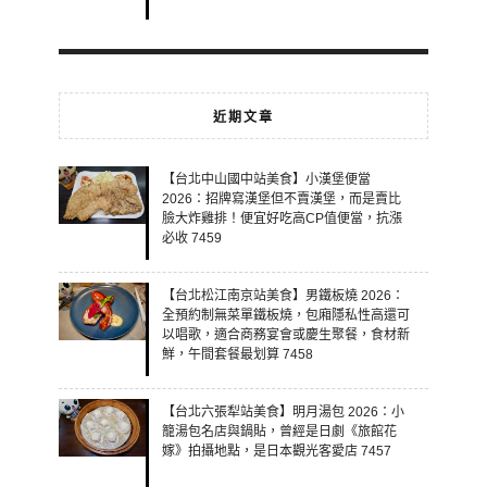
近期文章
【台北中山國中站美食】小漢堡便當
2026：招牌寫漢堡但不賣漢堡，而是賣比
臉大炸雞排！便宜好吃高CP值便當，抗漲
必收 7459
【台北松江南京站美食】男鐵板燒 2026：
全預約制無菜單鐵板燒，包廂隱私性高還可
以唱歌，適合商務宴會或慶生聚餐，食材新
鮮，午間套餐最划算 7458
【台北六張犁站美食】明月湯包 2026：小
籠湯包名店與鍋貼，曾經是日劇《旅館花
嫁》拍攝地點，是日本觀光客愛店 7457