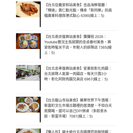
【台北信義安和站美食】吉品海鮮餐廳：
「輝達」黃仁勳光臨，傳承「新同樂」的高
檔廣東料理與港式點心 6390(線上：5)
【台北南京復興站美食】猓玀苑 2026：
Youtube實況主鳥屎開的忠貞眷村美食，興
安街時髦米干店，年輕人的排隊店 7365(線
上：5)
【台北忠孝復興站美食】安東街彰化肉圓：
台北排隊人氣第一肉圓店，每天只賣2小
時，彰化阿財肉圓兄弟店 6967(線上：5)
【台北龍山寺站美食】萬華世界下午酒場：
新富町文化市場古蹟裡的居酒屋，不但白天
就開喝，還可以自己DIY辦桌（多餃舍水
餃、新富市場）7087(線上：5)
【懶人包】貓大爺台北市精選焢肉飯特輯：