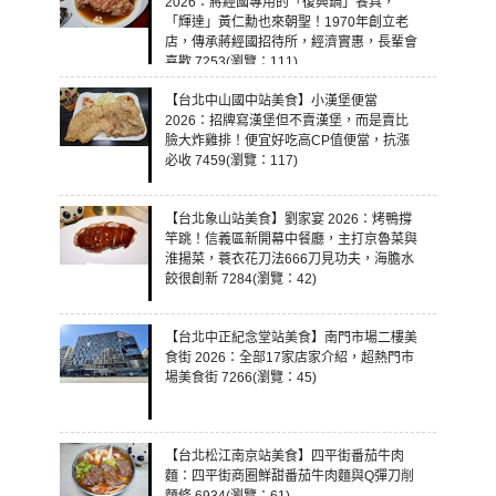
2026：蔣經國專用的「復興鍋」餐具，
「輝達」黃仁勳也來朝聖！1970年創立老
店，傳承蔣經國招待所，經濟實惠，長輩會
喜歡 7253(瀏覽：111)
【台北中山國中站美食】小漢堡便當
2026：招牌寫漢堡但不賣漢堡，而是賣比
臉大炸雞排！便宜好吃高CP值便當，抗漲
必收 7459(瀏覽：117)
【台北象山站美食】劉家宴 2026：烤鴨撐
竿跳！信義區新開幕中餐廳，主打京魯菜與
淮揚菜，蓑衣花刀法666刀見功夫，海膽水
餃很創新 7284(瀏覽：42)
【台北中正紀念堂站美食】南門市場二樓美
食街 2026：全部17家店家介紹，超熱門市
場美食街 7266(瀏覽：45)
【台北松江南京站美食】四平街番茄牛肉
麵：四平街商圈鮮甜番茄牛肉麵與Q彈刀削
麵條 6934(瀏覽：61)