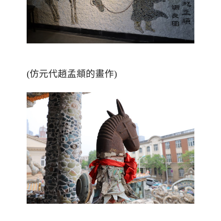
(仿元代趙孟頫的畫作)