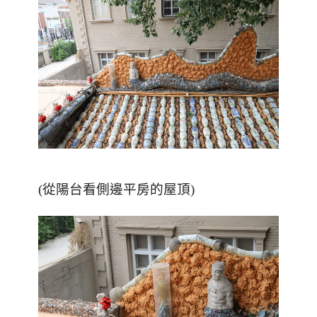
(從陽台看側邊平房的屋頂)