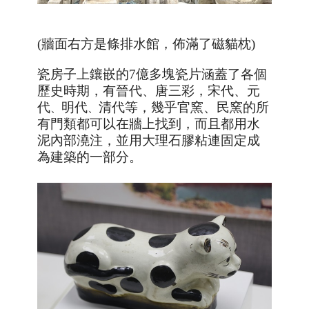
(牆面右方是條排水館，佈滿了磁貓枕)
瓷房子上鑲嵌的
7
億多塊瓷片涵蓋了各個
歷史時期，有晉代、唐三彩，宋代、元
代
、
明代
、
清代等，幾乎官窯、民窯的所
有門類都可以在牆上找到，而且都用水
泥內部澆注，並用大理石膠粘連固定成
為建築的一部分。