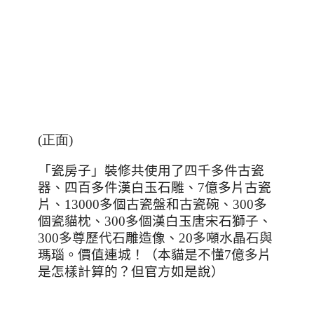
(正面)
「瓷房子」裝修共使用了四千多件古瓷
器、四百多件漢白玉石雕、
7
億多片古瓷
片、
13000
多個古瓷盤和古瓷碗、
300
多
個瓷貓枕、
300
多個漢白玉唐宋石獅子、
300
多尊歷代石雕造像、
20
多噸水晶石與
瑪瑙。價值連城！（本貓是不懂7億多片
是怎樣計算的？但官方如是說）