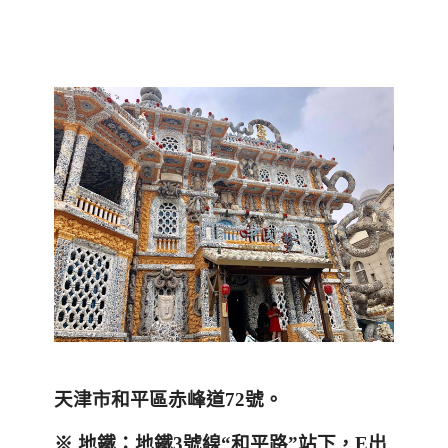
天津市和平區赤峰道
72
號。
※
地鐵：地鐵
3
號線
“
和平路
”
站下，
E
出