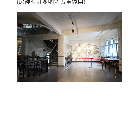
(房裡有許多明清古董傢俱)