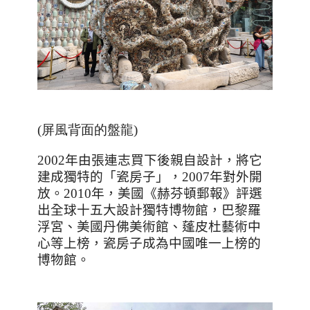
(屏風背面的盤龍)
2002
年由張連志買下後親自設計，將它
建成獨特的「瓷房子」，
2007
年對外開
放。
2010
年，美國《赫芬頓郵報》評選
出全球十五大設計獨特博物館，巴黎羅
浮宮、美國丹佛美術館、蓬皮杜藝術中
心等上榜，瓷房子成為中國唯一上榜的
博物館。