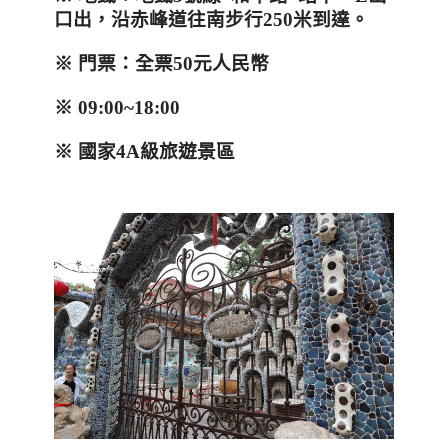
口出，沿赤峰道往南步行
250
米到達。
※
門票：全票
50
元人民幣
※
09:00~18:00
※
國家
4A
級旅遊景區