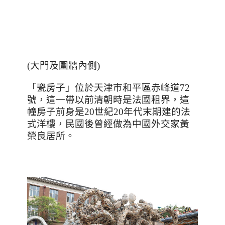
(大門及圍牆內側)
「瓷房子」位於天津市和平區赤峰道
72
號，這一帶以前清朝時是法國租界，這
幢房子前身是
20
世紀
20
年代末期建的法
式洋樓，民國後曾經做為中國外交家黃
榮良居所。