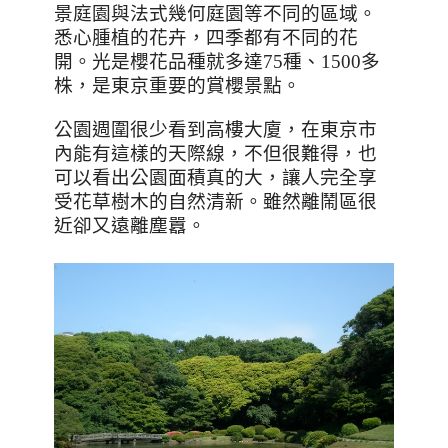
景庭園與法式幾何庭園等不同的區域。
悉心腫植的花卉，四季都有不同的花
開。光是櫻花品種就多達
75
種、
1500
多
株，是東京重要的賞櫻景點。
公園週圍很少看到高樓大廈，在東京市
內能有這樣的天際線，不但很難得，也
可以看出公園面積真的大，讓人完全享
受花草樹木的自然清新。雖然離鬧區很
近卻又遠離塵囂。