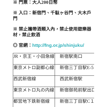
※
門票：大人
200
日幣
※
入口：新宿門、千駄ヶ谷門、大木戶
門
※
禁止攜帶酒類入內，禁止使用遊樂器
材，禁止飲酒
◎
官網：
http://fng.or.jp/shinjuku/
JR
・京王・小田急線
新宿駅南口
東京メトロ副都心線
新宿三丁目駅
E-5
出口
西武新宿線
西武新宿駅
東京メトロ丸の内線
新宿御苑前駅出口１
都営地下鉄新宿線
新宿三丁目駅
C
１／
C
５