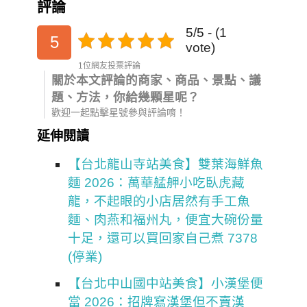
評論
5/5 - (1
5
vote)
1位網友投票評論
關於本文評論的商家、商品、景點、議
題、方法，你給幾顆星呢？
歡迎一起點擊星號參與評論唷！
延伸閱讀
【台北龍山寺站美食】雙葉海鮮魚
麵 2026：萬華艋舺小吃臥虎藏
龍，不起眼的小店居然有手工魚
麵、肉燕和福州丸，便宜大碗份量
十足，還可以買回家自己煮 7378
(停業)
【台北中山國中站美食】小漢堡便
當 2026：招牌寫漢堡但不賣漢