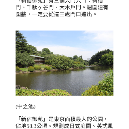
「新宿御苑」有三個大門入口：新宿
門、千駄ヶ谷門、大木戶門。週圍建有
圍牆，一定要從這三處門口進出。
(中之池
)
「新宿御苑」是東京面積最大的公園，
佔地
58.3
公頃。規劃成日式庭園、英式風