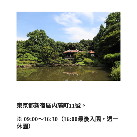
東京都新宿區内藤町
11
號。
※
09:00
～
16:30
（
16:00
最後入園，週一
休園）