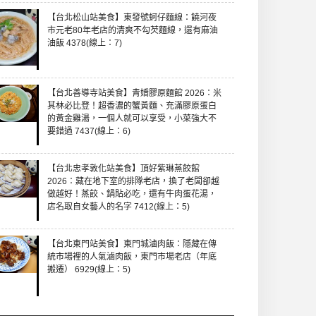
【台北松山站美食】東發號蚵仔麵線：饒河夜
市元老80年老店的清爽不勾芡麵線，還有麻油
油飯 4378(線上：7)
【台北善導寺站美食】青嬌膠原麵館 2026：米
其林必比登！超香濃的蟹黃麵、充滿膠原蛋白
的黃金雞湯，一個人就可以享受，小菜強大不
要錯過 7437(線上：6)
【台北忠孝敦化站美食】頂好紫琳蒸餃館
2026：藏在地下室的排隊老店，換了老闆卻越
做越好！蒸餃、鍋貼必吃，還有牛肉蛋花湯，
店名取自女藝人的名字 7412(線上：5)
【台北東門站美食】東門城滷肉飯：隱藏在傳
統市場裡的人氣滷肉飯，東門市場老店（年底
搬遷） 6929(線上：5)