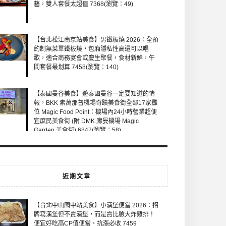
藝，雙人套餐太超值 7368(瀏覽：49)
【台北松江南京站美食】男鐵板燒 2026：全預
約制無菜單鐵板燒，包廂隱私性高還可以唱
歌，適合商務宴會或慶生聚餐，食材新鮮，午
間套餐最划算 7458(瀏覽：140)
【泰國曼谷美食】遊泰國曼谷一定要知道的情
報，BKK 素萬那普機場奇蹟美食街全部17家攤
位 Magic Food Point：機場內24小時營業超便
宜庶民美食街 (附 DMK 廊曼機場 Magic
Garden 美食街) 6847(瀏覽：58)
近期文章
【台北中山國中站美食】小漢堡便當 2026：招
牌寫漢堡但不賣漢堡，而是賣比臉大炸雞排！
便宜好吃高CP值便當，抗漲必收 7459