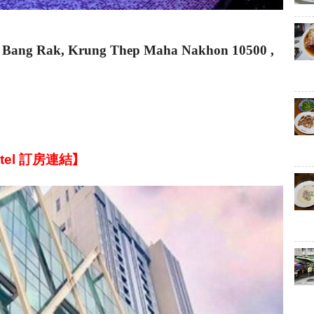
t Bang Rak, Krung Thep Maha Nakhon 10500 ,
tel
訂
房
連
結
】