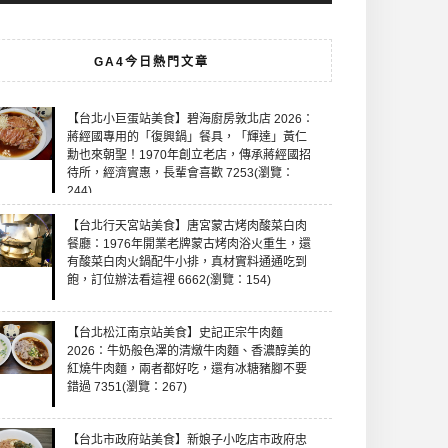
GA4今日熱門文章
【台北小巨蛋站美食】碧海廚房敦北店 2026：
蔣經國專用的「復興鍋」餐具，「輝達」黃仁
勳也來朝聖！1970年創立老店，傳承蔣經國招
待所，經濟實惠，長輩會喜歡 7253(瀏覽：
244)
【台北行天宮站美食】唐宮蒙古烤肉酸菜白肉
餐廳：1976年開業老牌蒙古烤肉浴火重生，還
有酸菜白肉火鍋配牛小排，真材實料通通吃到
飽，訂位辦法看這裡 6662(瀏覽：154)
【台北松江南京站美食】史記正宗牛肉麵
2026：牛奶般色澤的清燉牛肉麵、香濃醇美的
紅燒牛肉麵，兩者都好吃，還有冰糖豬腳不要
錯過 7351(瀏覽：267)
【台北市政府站美食】新娘子小吃店市政府忠