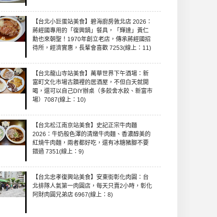
【台北小巨蛋站美食】碧海廚房敦北店 2026：
蔣經國專用的「復興鍋」餐具，「輝達」黃仁
勳也來朝聖！1970年創立老店，傳承蔣經國招
待所，經濟實惠，長輩會喜歡 7253(線上：11)
【台北龍山寺站美食】萬華世界下午酒場：新
富町文化市場古蹟裡的居酒屋，不但白天就開
喝，還可以自己DIY辦桌（多餃舍水餃、新富市
場）7087(線上：10)
【台北松江南京站美食】史記正宗牛肉麵
2026：牛奶般色澤的清燉牛肉麵、香濃醇美的
紅燒牛肉麵，兩者都好吃，還有冰糖豬腳不要
錯過 7351(線上：9)
【台北忠孝復興站美食】安東街彰化肉圓：台
北排隊人氣第一肉圓店，每天只賣2小時，彰化
阿財肉圓兄弟店 6967(線上：8)