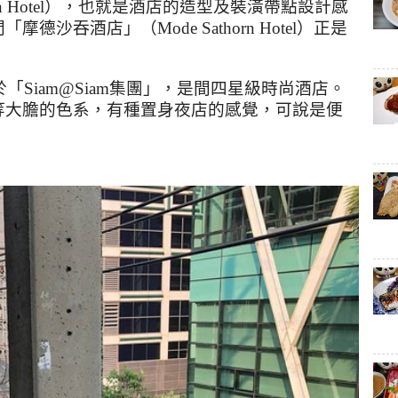
 Hotel
），也就是酒店的造型及裝潢帶點設計感
間「摩德沙吞酒店」（
Mode Sathorn Hotel
）正是
於「
Siam@Siam
集團」，是間四星級時尚酒店。
等大膽的色系，有種置身夜店的感覺，可說是便