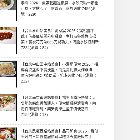
孝店 2026：皮蛋乾麵是招牌，水餃只點一顆也
可以，太貼心了！信義區上班族必收 7456(瀏
覽：229)
【台北象山站美食】劉家宴 2026：烤鴨撐竿
跳！信義區新開幕中餐廳，主打京魯菜與淮揚
菜，蓑衣花刀法666刀見功夫，海膽水餃很創新
7284(瀏覽：84)
【台北中山國中站美食】小漢堡便當 2026：招
牌寫漢堡但不賣漢堡，而是賣比臉大炸雞排！
便宜好吃高CP值便當，抗漲必收 7459(瀏覽：
212)
【台北南京復興站美食】福生園鐵板快餐：大
隻肥美鯖魚香氣迷人，便當簡餐經濟實惠，內
用白飯吃到飽，興安街學生型平價便當店
7155(瀏覽：18)
【台北民權西路站美食】品司和食 2026：看似
平凡的日料食堂居然可以吃到五星級飯店手