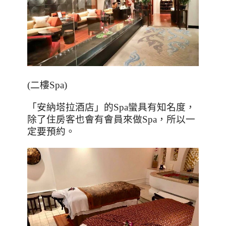
(
二樓
Spa)
「安納塔拉酒店」的
Spa
蠻具有知名度，
除了住房客也會有會員來做
Spa
，所以一
定要預約。