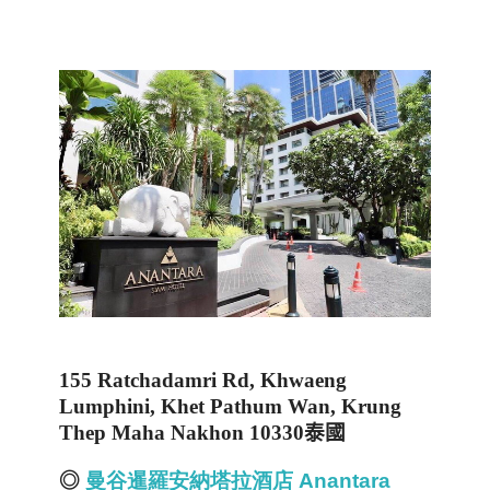
155 Ratchadamri Rd, Khwaeng
Lumphini, Khet Pathum Wan, Krung
Thep Maha Nakhon 10330
泰國
◎
曼谷暹羅安納塔拉酒店
Anantara