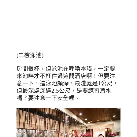
(
二樓泳池
)
房間很棒，但泳池在呼喚本貓，一定要
來池畔才不枉住過這間酒店啊！但要注
意一下，這泳池頗深，最淺處是
1
公尺，
但最深處深達
2.5
公尺，是要練習潛水
嗎？要注意一下安全喔。