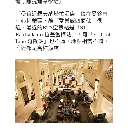
運，離捷運站很近
)
「曼谷暹羅安納塔拉酒店」位在曼谷市
中心精華區，離「愛樂威四面佛」很
近，最近的
BTS
空鐵站是「
S1
Ratchadamri
拉差當梅站」，離「
E1 Chit
Lom
奇隆站」也不遠，地點相當不錯，
附近都是高檔飯店。