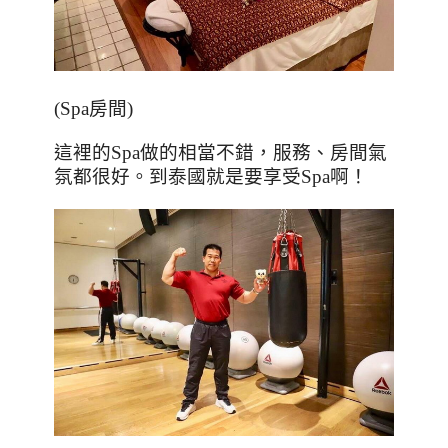
(Spa
房間
)
這裡的
Spa
做的相當不錯，服務、房間氣
氛都很好。到泰國就是要享受
Spa
啊！