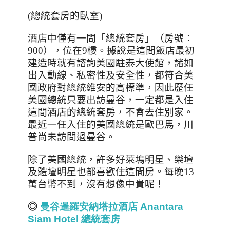
(
總統套房的臥室
)
酒店中僅有一間「總統套房」（房號：
900
），位在
9
樓。據說是這間飯店最初
建造時就有諮詢美國駐泰大使館，諸如
出入動線、私密性及安全性，都符合美
國政府對總統維安的高標準，因此歷任
美國總統只要出訪曼谷，一定都是入住
這間酒店的總統套房，不會去住別家。
最近一任入住的美國總統是歐巴馬，川
普尚未訪問過曼谷。
除了美國總統，許多好萊塢明星、樂壇
及體壇明星也都喜歡住這間房。每晚
13
萬台幣不到，沒有想像中貴呢！
◎
曼谷暹羅安納塔拉酒店
Anantara
Siam Hotel
總統套房