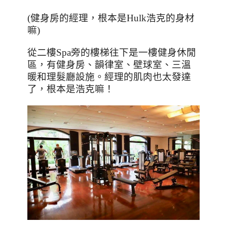
(
健身房的經理，根本是
Hulk
浩克的身材
嘛
)
從二樓
Spa
旁的樓梯往下是一樓健身休閒
區，有健身房、韻律室、
壁球室、
三溫
暖和理髮廳設施。經理的肌肉也太發達
了，根本是浩克嘛！