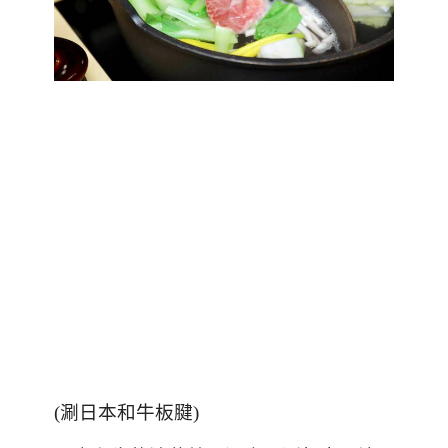
(
涮日本和牛板腱
)