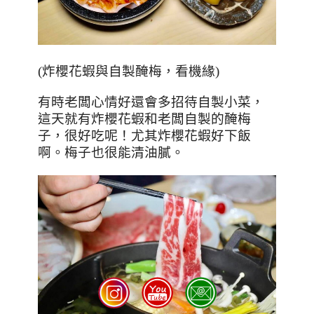
(
炸櫻花蝦與自製醃梅，看機緣
)
有時老闆心情好還會多招待自製小菜，
這天就有炸櫻花蝦和老闆自製的醃梅
子，很好吃呢！尤其炸櫻花蝦好下飯
啊。梅子也很能清油膩。