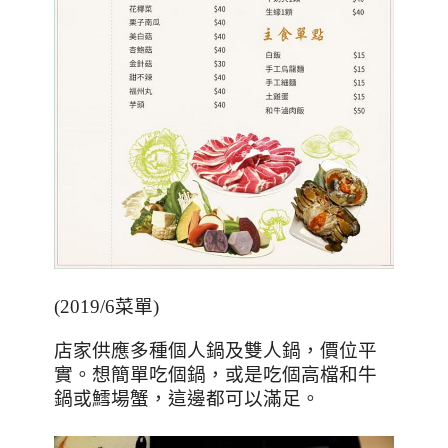
(2019/6
菜單
)
店家供應多種個人鍋及雙人鍋，價位平
實。想簡單吃個鍋，或是吃個高檔和牛
鍋或鱈場蟹，這邊都可以滿足。