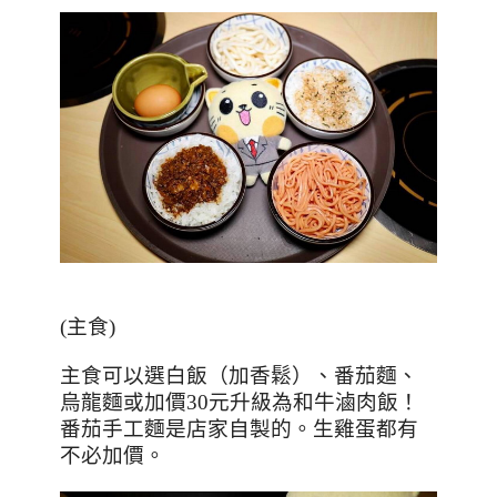
(
主食
)
主食可以選白飯（加香鬆）、番茄麵、
烏龍麵或加價
30
元升級為和牛滷肉飯！
番茄手工麵是店家自製的。生雞蛋都有
不必加價。