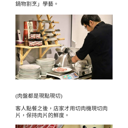
鍋物割烹」學藝。
(
肉盤都是現點現切
)
客人點餐之後，店家才用切肉機現切肉
片，保持肉片的鮮度。