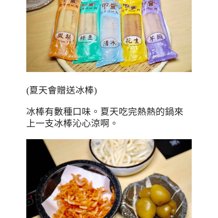
(
夏天會贈送冰棒
)
冰棒有數種口味。夏天吃完熱熱的鍋來
上一支冰棒沁心涼啊。