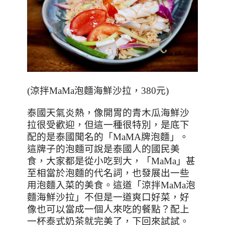
(
涼拌
MaMa
泡麵海鮮沙拉，
380
元
)
泰國天氣炎熱，像開胃的青木瓜海鮮沙
拉很受歡迎，但這一種很特別，是底下
配的是泰國聞名的「
MaMA
牌泡麵」。
這牌子的泡麵可說是泰國人的國民美
食，大家都是從小吃到大，「
MaMa
」甚
至相當於泡麵的代名詞，也發展出一些
用泡麵入菜的美食。這道「涼拌
MaMa
泡
麵海鮮沙拉」不但是一道爽口好菜，好
像也可以當成一個人來吃的餐點？配上
一杯泰式奶茶就完美了，下回來試試。