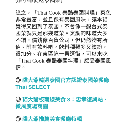
(
貓小爺愛吃泰國菜
)
總之，「
Thai Cook
泰酷泰國料理」菜色
非常豐富，並且保有泰國風味，讓本貓
覺得又回到了泰國，不會像一般台式泰
國菜就只是那幾道菜。烹調的味道大多
不錯，價錢像百貨公司，但仍然物有所
值。附有飲料吧，飲料種類多又繽紛，
很加分。在東區這一帶逛街，可以來吃
「
Thai Cook
泰酷泰國料理」感受泰國風
情。
◎
貓大爺精選泰國
官方認證
泰國菜餐廳
Thai SELECT
◎
貓大爺板南線美食 3
：忠孝復興站、
微風廣場商圈
◎
貓大爺推薦美食餐廳特輯