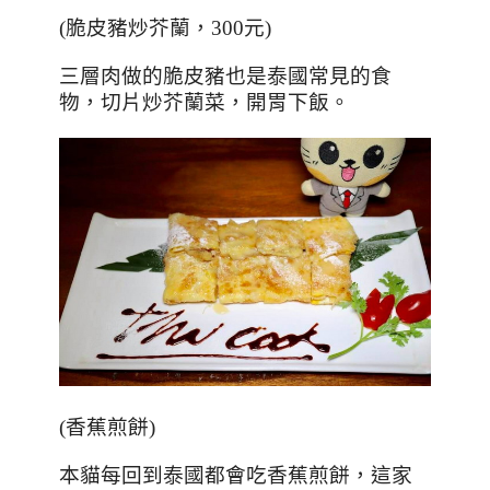
(
脆皮豬炒芥蘭，
300
元
)
三層肉做的脆皮豬也是泰國常見的食
物，切片炒芥蘭菜，開胃下飯。
(
香蕉煎餅
)
本貓每回到泰國都會吃香蕉煎餅，這家