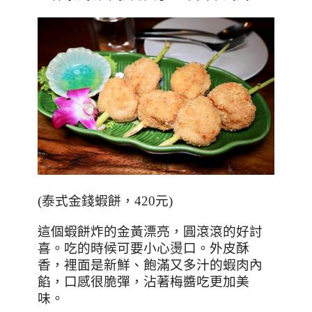
(
泰式金錢蝦餅，
420
元
)
這個蝦餅炸的金黃漂亮，圓滾滾的好討
喜。吃的時候可要小心燙口。外皮酥
香，裡面是新鮮、飽滿又多汁的蝦肉內
餡，口感很脆彈，沾著梅醬吃更加美
味。