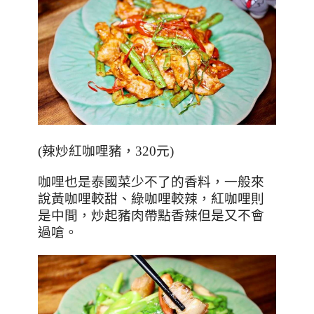
(
辣炒紅咖哩豬，
320
元
)
咖哩也是泰國菜少不了的香料，一般來
說黃咖哩較甜、綠咖哩較辣，紅咖哩則
是中間，炒起豬肉帶點香辣但是又不會
過嗆。