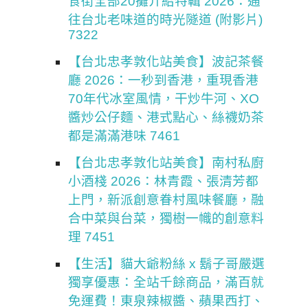
食街全部20攤介紹特輯 2026：通
往台北老味道的時光隧道 (附影片)
7322
【台北忠孝敦化站美食】波記茶餐
廳 2026：一秒到香港，重現香港
70年代冰室風情，干炒牛河、XO
醬炒公仔麵、港式點心、絲襪奶茶
都是滿滿港味 7461
【台北忠孝敦化站美食】南村私廚
小酒棧 2026：林青霞、張清芳都
上門，新派創意眷村風味餐廳，融
合中菜與台菜，獨樹一幟的創意料
理 7451
【生活】貓大爺粉絲 x 鬍子哥嚴選
獨享優惠：全站千餘商品，滿百就
免運費！東泉辣椒醬、蘋果西打、