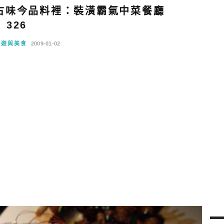
古味今品料裡：裝潢霸氣中菜餐廳
326
旅遊與美食
2009-01-02