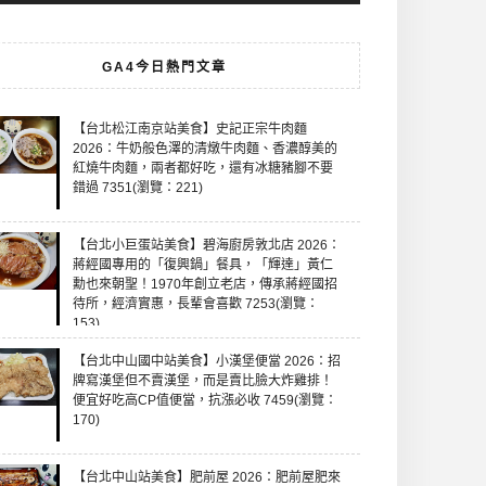
GA4今日熱門文章
【台北松江南京站美食】史記正宗牛肉麵
2026：牛奶般色澤的清燉牛肉麵、香濃醇美的
紅燒牛肉麵，兩者都好吃，還有冰糖豬腳不要
錯過 7351(瀏覽：221)
【台北小巨蛋站美食】碧海廚房敦北店 2026：
蔣經國專用的「復興鍋」餐具，「輝達」黃仁
勳也來朝聖！1970年創立老店，傳承蔣經國招
待所，經濟實惠，長輩會喜歡 7253(瀏覽：
153)
【台北中山國中站美食】小漢堡便當 2026：招
牌寫漢堡但不賣漢堡，而是賣比臉大炸雞排！
便宜好吃高CP值便當，抗漲必收 7459(瀏覽：
170)
【台北中山站美食】肥前屋 2026：肥前屋肥來