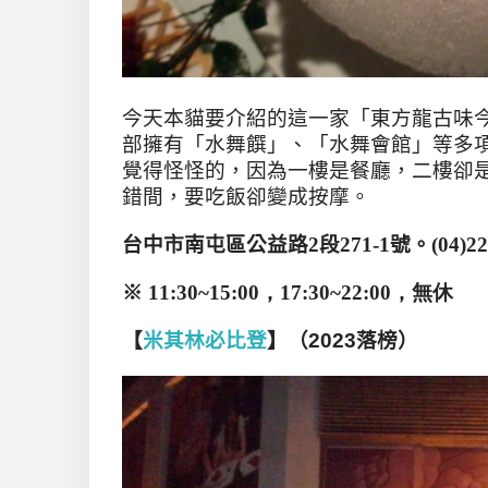
今天本貓要介紹的這一家「東方龍古味
部擁有「水舞饌」、「水舞會館」等多
覺得怪怪的，因為一樓是餐廳，二樓卻是
錯間，要吃飯卻變成按摩。
台中市南屯區公益路
2
段
271-1
號。
(04)2
※
11:30~15:00，
17:30~22:00，無休
【
米其林必比登
】（2023落榜）