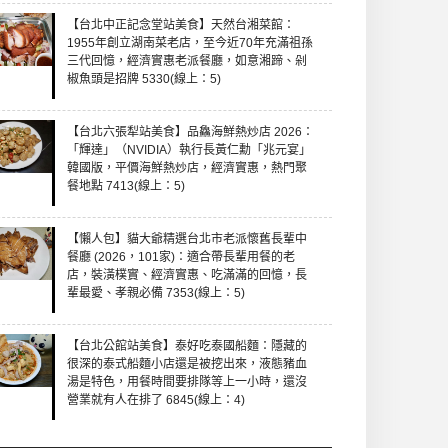
【台北中正記念堂站美食】天然台湘菜館：
1955年創立湖南菜老店，至今近70年充滿祖孫
三代回憶，經濟實惠老派餐廳，如意湘蹄、剁
椒魚頭是招牌 5330(線上：5)
【台北六張犁站美食】品鱻海鮮熱炒店 2026：
「輝達」（NVIDIA）執行長黃仁勳「兆元宴」
韓國版，平價海鮮熱炒店，經濟實惠，熱門聚
餐地點 7413(線上：5)
【懶人包】貓大爺精選台北市老派懷舊長輩中
餐廳 (2026，101家)：適合帶長輩用餐的老
店，裝潢樸實、經濟實惠、吃滿滿的回憶，長
輩最愛、孝親必備 7353(線上：5)
【台北公館站美食】泰好吃泰國船麵：隱藏的
很深的泰式船麵小店還是被挖出來，液態豬血
湯是特色，用餐時間要排隊等上一小時，還沒
營業就有人在排了 6845(線上：4)