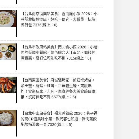
【台北南京復興站美食】香而廉小館 2026：小
巷隱藏版熱炒店，好吃、便宜、大份量，抗漲
省荷包 7376(線上：6)
【台北市政府站美食】南北合小館 2026：小巷
內的低調小餐館，菜色綜合大江南北，價錢經
濟實惠，沒訂位可能吃不到 7315(線上：6)
【台南東區美食】府城騷烤家：超狂燒烤店，
帝王蟹、龍蝦、紅蟳、巨無霸生蠔，爽度爆
炸！食尚玩家、非凡、東森等各大美食節目激
推，沒訂位吃不到 6677(線上：6)
【台北中山站美食】福大蒸餃館 2026：巷子裡
的高CP值美味小館，觀光客也知道，豬肉蒸餃
配酸辣湯來一套 7330(線上：5)