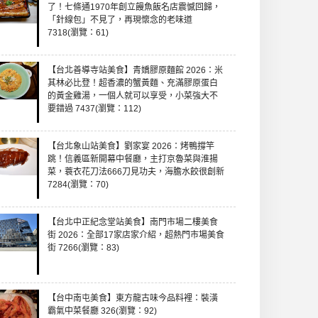
了！七條通1970年創立饅魚飯名店震憾回歸，
「針線包」不見了，再現懷念的老味道
7318(瀏覽：61)
【台北善導寺站美食】青嬌膠原麵館 2026：米
其林必比登！超香濃的蟹黃麵、充滿膠原蛋白
的黃金雞湯，一個人就可以享受，小菜強大不
要錯過 7437(瀏覽：112)
【台北象山站美食】劉家宴 2026：烤鴨撐竿
跳！信義區新開幕中餐廳，主打京魯菜與淮揚
菜，蓑衣花刀法666刀見功夫，海膽水餃很創新
7284(瀏覽：70)
【台北中正紀念堂站美食】南門市場二樓美食
街 2026：全部17家店家介紹，超熱門市場美食
街 7266(瀏覽：83)
【台中南屯美食】東方龍古味今品料裡：裝潢
霸氣中菜餐廳 326(瀏覽：92)