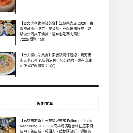
【台北忠孝復興站美食】江蘇菜盒店 2026：東
區隱藏版小吃店，韭菜盒、豆腐捲都好吃，乾
烙做法清爽不油膩，還有必吃豬肉餡餅
7222(瀏覽：59)
【台北松山站美食】東發號蚵仔麵線：饒河夜
市元老80年老店的清爽不勾芡麵線，還有麻油
油飯 4378(瀏覽：100)
近期文章
【高雄市旅遊】高雄福容徠旅 Fullon-poshtels
Kaohsiung 2026：去高雄聽演唱會就住這家酒
店吧！飯店新、房間大、離捷運站近、週邊美