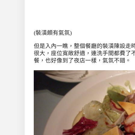
(裝潢頗有氣氛)
但是入內一瞧，整個餐廳的裝潢陳設走
很大，座位寬敞舒適，連洗手間都費了
餐，也好像到了夜店一樣，氣氛不錯。