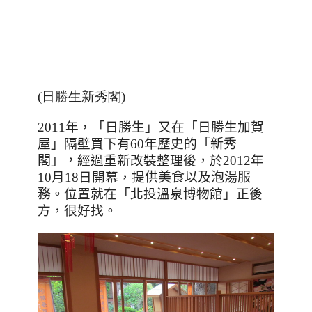
(日勝生新秀閣)
2011年，「日勝生」又在「日勝生加賀
屋」隔壁買下有60年歷史的
「新秀
閣」，
經過重新改裝整理後，於
2012
年
10
月
18
日開幕，提
供美食以及泡湯服
務
。位置就在「北投溫泉博物館」正後
方，很好找。