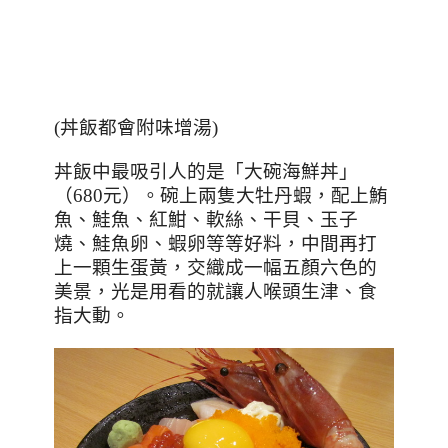
(丼飯都會附味增湯)
丼飯中最吸引人的是「大碗海鮮丼」
（
680
元）。碗上兩隻大牡丹蝦，配上鮪
魚、鮭魚、紅魽、軟絲、干貝、玉子
燒、鮭魚卵、蝦卵等等好料，中間再打
上一顆生蛋黃，交織成一幅五顏六色的
美景，光是用看的就讓人喉頭生津、食
指大動。