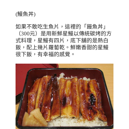
(鰻魚丼)
如果不敢吃生魚片，這裡的「饅魚丼」
（
300
元）是用新鮮星鰻以傳統碳烤的方
式料理，星鰻有四片，
底下舖的是熱白
飯，配上幾片蘿蔔乾。鮮嫩香甜的星鰻
很下飯，有幸福的感覺。