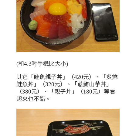
(和4.3吋手機比大小)
其它「鮭魚親子丼」（
420
元）、「炙燒
鮭魚丼」（
320
元）、「蔥鮪山芋丼」
（
380
元）、「親子丼」（
180
元）等看
起來也不錯。