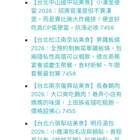
【台北中山國中站美食】小漢堡便
當 2026：招牌寫漢堡但不賣漢
堡，而是賣比臉大炸雞排！便宜好
吃高CP值便當，抗漲必收 7459
【台北松江南京站美食】男鐵板燒
2026：全預約制無菜單鐵板燒，包
廂隱私性高還可以唱歌，適合商務
宴會或慶生聚餐，食材新鮮，午間
套餐最划算 7458
【台北南京復興站美食】長春鵝肉
2026：大口爽吃鵝肉！巷弄小店有
媽媽的味道，上班族省錢吃粗飽，
價格超佛心 7455
【台北六張犁站美食】明月湯包
2026：小籠湯包名店與鍋貼，曾經