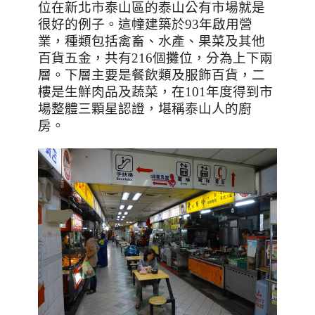
位在新北市泰山區的泰山公有市場就是
很好的例子。這幢建築於
93
年啟用營
業，種類包括禽畜、水產、果菜及其他
百貨五金，共有
216
個攤位，分為上下兩
層。下層主要是餐飲類及服飾百貨，二
樓是生鮮肉品及蔬菜，在101年度得到市
場整體三顆星認證，堪稱泰山人的廚
房。