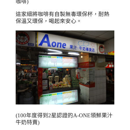
咖啡)
這家細將咖啡有自製無毒環保杯，耐熱
保溫又環保，喝起來安心。
(100年度得到2星認證的A-ONE領鮮果汁
牛奶特賣)