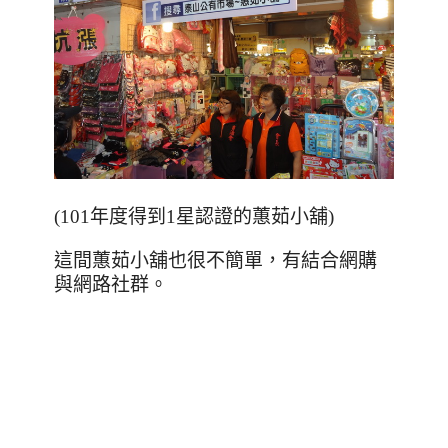
(101年度得到1星認證的
蕙茹小
舖)
這間蕙茹小
舖也很不簡單，有結合網購
與網路社群。