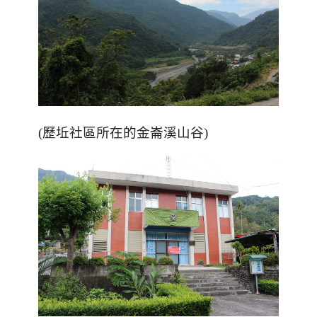
(歷坵社區所在的金崙溪山谷)