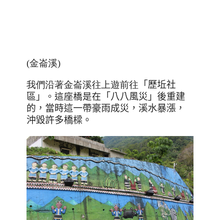
(金崙溪)
我們沿著金崙溪往上遊前往
「歷坵社
區」
。這座橋是在
「八八風災」後重建
的，當時這一帶豪雨成災，溪水暴漲，
沖毀許多橋樑。