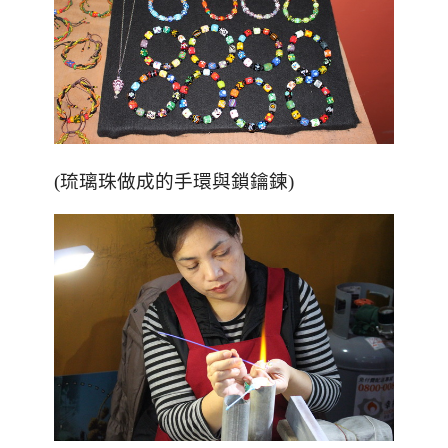
(琉璃珠做成的手環與鎖鑰鍊)