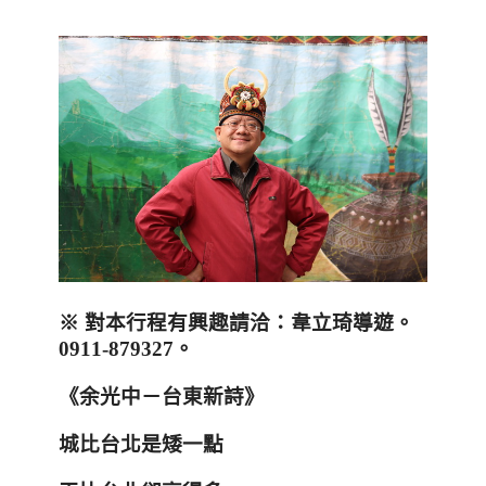
※
對本行程有興趣請洽
：韋立琦導遊。
0911-879327。
《
余光中－台東新詩
》
城比台北是矮一點