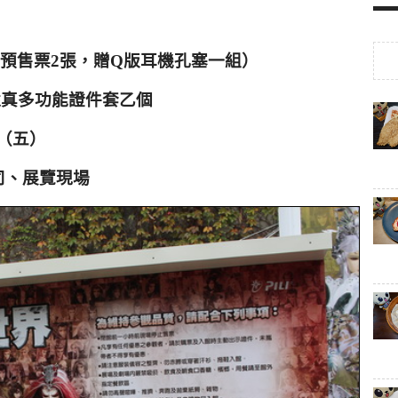
）
預售票2
張，贈Q
版耳機孔塞一組）
還真多功能證件套乙個
（五）
司、展覽現場