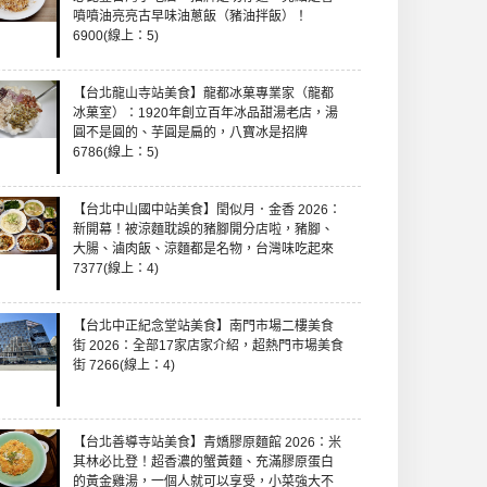
噴噴油亮亮古早味油蔥飯（豬油拌飯）！
6900(線上：5)
【台北龍山寺站美食】龍都冰菓專業家（龍都
冰菓室）：1920年創立百年冰品甜湯老店，湯
圓不是圓的、芋圓是扁的，八寶冰是招牌
6786(線上：5)
【台北中山國中站美食】閏似月．金香 2026：
新開幕！被涼麵耽誤的豬腳開分店啦，豬腳、
大腸、滷肉飯、涼麵都是名物，台灣味吃起來
7377(線上：4)
【台北中正紀念堂站美食】南門市場二樓美食
街 2026：全部17家店家介紹，超熱門市場美食
街 7266(線上：4)
【台北善導寺站美食】青嬌膠原麵館 2026：米
其林必比登！超香濃的蟹黃麵、充滿膠原蛋白
的黃金雞湯，一個人就可以享受，小菜強大不