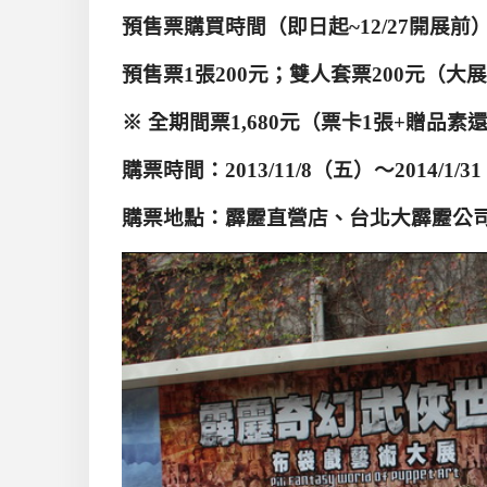
預售票購買時間（即日起~12/27
開展前
預售票1
張200
元；雙人套票200
元（大展
※
全期間票1,680
元（票卡1
張+
贈品素
購票時間：2013/11/8
（五）～2014/1/31
購票地點：霹靂直營店、台北大霹靂公