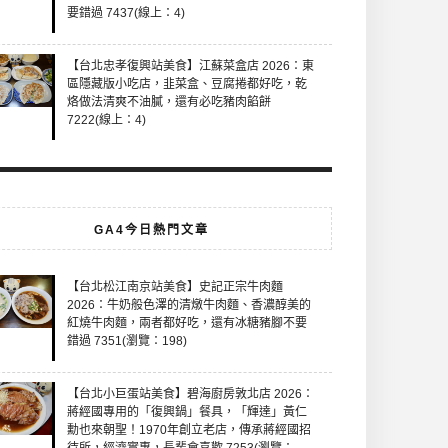
要錯過 7437(線上：4)
【台北忠孝復興站美食】江蘇菜盒店 2026：東
區隱藏版小吃店，韭菜盒、豆腐捲都好吃，乾
烙做法清爽不油膩，還有必吃豬肉餡餅
7222(線上：4)
GA4今日熱門文章
【台北松江南京站美食】史記正宗牛肉麵
2026：牛奶般色澤的清燉牛肉麵、香濃醇美的
紅燒牛肉麵，兩者都好吃，還有冰糖豬腳不要
錯過 7351(瀏覽：198)
【台北小巨蛋站美食】碧海廚房敦北店 2026：
蔣經國專用的「復興鍋」餐具，「輝達」黃仁
勳也來朝聖！1970年創立老店，傳承蔣經國招