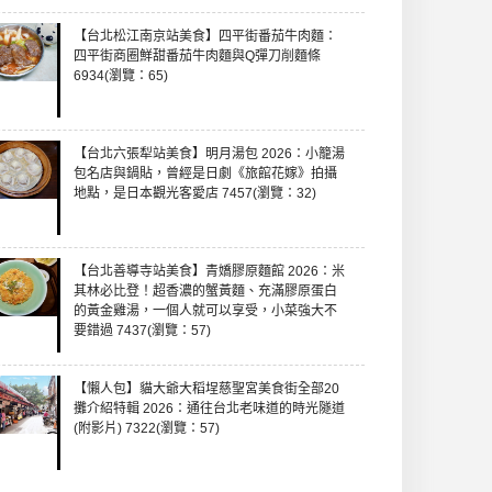
【台北松江南京站美食】四平街番茄牛肉麵：
四平街商圈鮮甜番茄牛肉麵與Q彈刀削麵條
6934(瀏覽：65)
【台北六張犁站美食】明月湯包 2026：小籠湯
包名店與鍋貼，曾經是日劇《旅館花嫁》拍攝
地點，是日本觀光客愛店 7457(瀏覽：32)
【台北善導寺站美食】青嬌膠原麵館 2026：米
其林必比登！超香濃的蟹黃麵、充滿膠原蛋白
的黃金雞湯，一個人就可以享受，小菜強大不
要錯過 7437(瀏覽：57)
【懶人包】貓大爺大稻埕慈聖宮美食街全部20
攤介紹特輯 2026：通往台北老味道的時光隧道
(附影片) 7322(瀏覽：57)