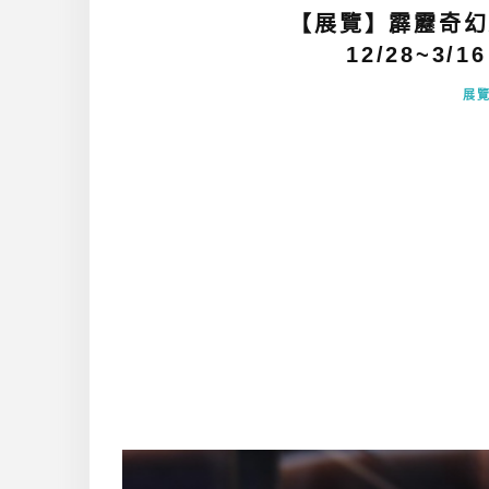
【展覽】霹靂奇幻
12/28~3/
展