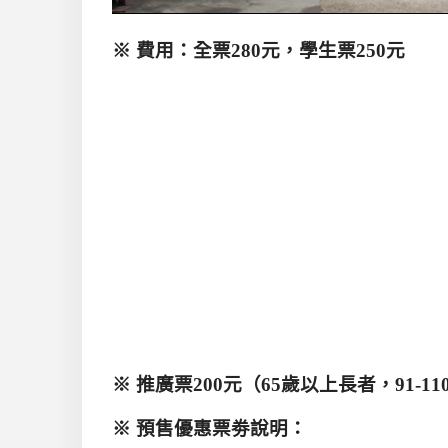
※
費用：全票280
元，學生票250
元
※
推廣票200
元（65
歲以上長者，91-110
※
預售優惠票劵說明：