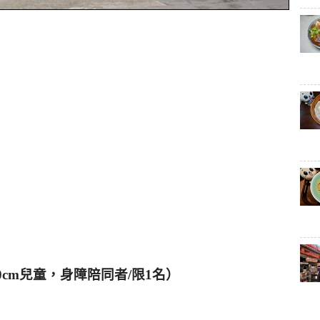
cm
兒童，身障陪同者/
限1
名）