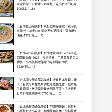
家常餐館，白斬雞、炒珠蔥，吃出台灣的野味
10(線上：18)
【台北松山站美食】東發號蚵仔麵線：饒河夜
市元老80年老店的清爽不勾芡麵線，還有麻油
油飯 4378(線上：7)
【台北中山站美食】台北老爺酒店 Le Café 吃
到飽自助餐 2026：福馬迎春，中華美食的舌尖
饗宴，小而美精緻路線的吃到飽自助餐
7239(線上：5)
【台北國父紀念館站美食】金魚日本料理：驚
人！台式厚片生魚片的登峰造極之作，根本是
生魚塊啊，散壽司份量大到吃不完，名店春日
日本料理繼續傳承 6706(線上：5)
【台北民權西路站美食】阿國切仔麵：米其林
必比登台灣小吃店，招牌是切仔麵，亮點是香