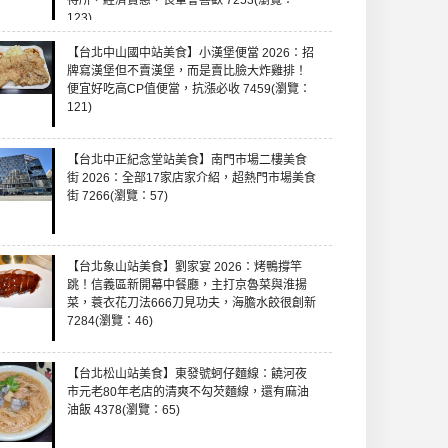
待所，經濟實惠，長輩會喜歡 7253(瀏覽：
123)
【台北中山國中站美食】小漢堡便當 2026：招
牌寫漢堡但不賣漢堡，而是賣比臉大炸雞排！
便宜好吃高CP值便當，抗漲必收 7459(瀏覽：
121)
【台北中正紀念堂站美食】南門市場二樓美食
街 2026：全部17家店家介紹，超熱門市場美食
街 7266(瀏覽：57)
【台北象山站美食】劉家宴 2026：烤鴨撐竿
跳！信義區新開幕中餐廳，主打京魯菜與淮揚
菜，蓑衣花刀法666刀見功夫，海膽水餃很創新
7284(瀏覽：46)
【台北松山站美食】東發號蚵仔麵線：饒河夜
市元老80年老店的清爽不勾芡麵線，還有麻油
油飯 4378(瀏覽：65)