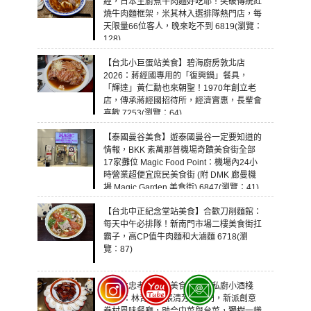
經，日本主廚煮牛肉麵好吃耶！突破傳統紅
燒牛肉麵框架，米其林入選排隊熱門店，每
天限量66位客人，晚來吃不到 6819(瀏覽：
128)
【台北小巨蛋站美食】碧海廚房敦北店
2026：蔣經國專用的「復興鍋」餐具，
「輝達」黃仁勳也來朝聖！1970年創立老
店，傳承蔣經國招待所，經濟實惠，長輩會
喜歡 7253(瀏覽：64)
【泰國曼谷美食】遊泰國曼谷一定要知道的
情報，BKK 素萬那普機場奇蹟美食街全部
17家攤位 Magic Food Point：機場內24小
時營業超便宜庶民美食街 (附 DMK 廊曼機
場 Magic Garden 美食街) 6847(瀏覽：41)
【台北中正紀念堂站美食】合歡刀削麵館：
每天中午必排隊！新南門市場二樓美食街扛
霸子，高CP值牛肉麵和大滷麵 6718(瀏
覽：87)
【台北忠孝敦化站美食】南村私廚小酒棧
2026：林青霞、張清芳都上門，新派創意