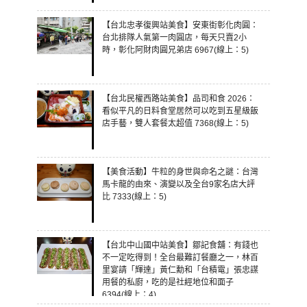
【台北忠孝復興站美食】安東街彰化肉圓：
台北排隊人氣第一肉圓店，每天只賣2小
時，彰化阿財肉圓兄弟店 6967(線上：5)
【台北民權西路站美食】品司和食 2026：
看似平凡的日料食堂居然可以吃到五星級飯
店手藝，雙人套餐太超值 7368(線上：5)
【美食活動】牛粒的身世與命名之謎：台灣
馬卡龍的由來、演變以及全台9家名店大評
比 7333(線上：5)
【台北中山國中站美食】鄒記食舖：有錢也
不一定吃得到！全台最難訂餐廳之一，林百
里宴請「輝達」黃仁勳和「台積電」張忠謀
用餐的私廚，吃的是社經地位和面子
6394(線上：4)