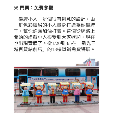
※ 門票：免費參觀
「舉牌小人」是個很有創意的設計，由
一群色彩繽紛的小人量身打造為你舉牌
子，幫你許願加油打氣。這個從網路上
開始的虛擬小人很受到大家歡迎，現在
也出現實體了。從
1/20
到
3/5
在「新光三
越百貨站前店」的
13
樓舉辦免費特展。