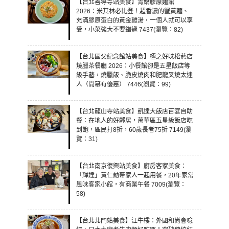
【台北善導寺站美食】青嬌膠原麵館
2026：米其林必比登！超香濃的蟹黃麵、
充滿膠原蛋白的黃金雞湯，一個人就可以享
受，小菜強大不要錯過 7437(瀏覽：82)
【台北國父紀念館站美食】極之好味松菸店
燒臘茶餐廳 2026：小餐館卻是五星飯店等
級手藝，燒臘飯、脆皮燒肉和肥龍叉燒太迷
人（開幕有優惠） 7446(瀏覽：99)
【台北龍山寺站美食】凱達大飯店百宴自助
餐：在地人的好鄰居，萬華區五星級飯店吃
到飽，區民打8折，60歲長者75折 7149(瀏
覽：31)
【台北南京復興站美食】廚房客家美食：
「輝達」黃仁勳帶家人一起用餐，20年家常
風味客家小館，有商業午餐 7009(瀏覽：
58)
【台北北門站美食】江牛樓：外國和尚會唸