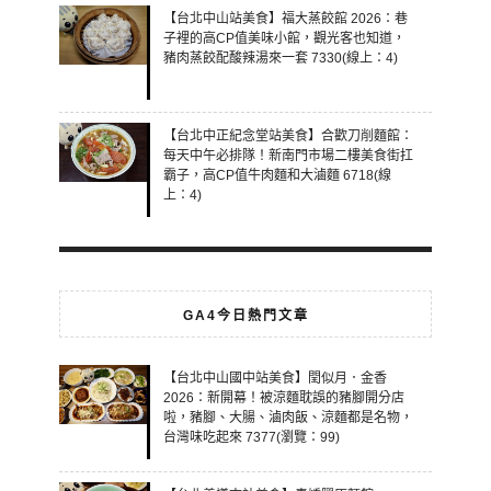
【台北中山站美食】福大蒸餃館 2026：巷
子裡的高CP值美味小館，觀光客也知道，
豬肉蒸餃配酸辣湯來一套 7330(線上：4)
【台北中正紀念堂站美食】合歡刀削麵館：
每天中午必排隊！新南門市場二樓美食街扛
霸子，高CP值牛肉麵和大滷麵 6718(線
上：4)
GA4今日熱門文章
【台北中山國中站美食】閏似月．金香
2026：新開幕！被涼麵耽誤的豬腳開分店
啦，豬腳、大腸、滷肉飯、涼麵都是名物，
台灣味吃起來 7377(瀏覽：99)