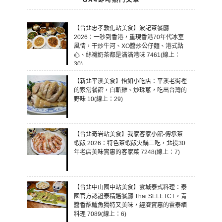
GA4即時熱門文章
【台北忠孝敦化站美食】波記茶餐廳
2026：一秒到香港，重現香港70年代冰室
風情，干炒牛河、XO醬炒公仔麵、港式點
心、絲襪奶茶都是滿滿港味 7461(線上：
30)
【新北平溪美食】怡如小吃店：平溪老街裡
的家常餐館，白斬雞、炒珠蔥，吃出台灣的
野味 10(線上：29)
【台北奇岩站美食】我家客家小館-傳承茶
蝦飯 2026：特色茶蝦飯火鍋二吃，北投30
年老店美味實惠的客家菜 7248(線上：7)
【台北中山國中站美食】雲城泰式料理：泰
國官方認證泰精選餐廳 Thai SELETCT，青
醬香酥鱸魚獨特又美味，經濟實惠的雲泰緬
料理 7089(線上：6)