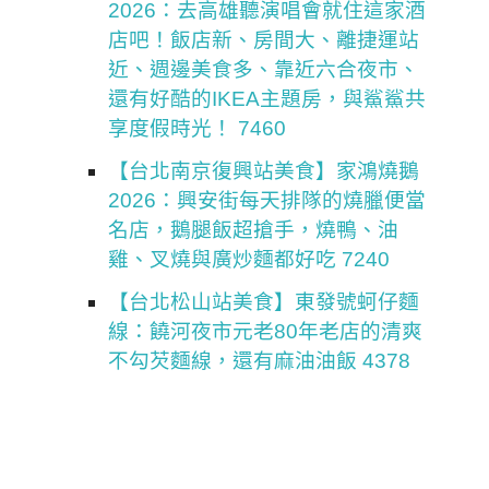
2026：去高雄聽演唱會就住這家酒
店吧！飯店新、房間大、離捷運站
近、週邊美食多、靠近六合夜市、
還有好酷的IKEA主題房，與鯊鯊共
享度假時光！ 7460
【台北南京復興站美食】家鴻燒鵝
2026：興安街每天排隊的燒臘便當
名店，鵝腿飯超搶手，燒鴨、油
雞、叉燒與廣炒麵都好吃 7240
【台北松山站美食】東發號蚵仔麵
線：饒河夜市元老80年老店的清爽
不勾芡麵線，還有麻油油飯 4378