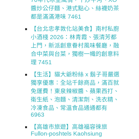
醬炒公仔麵、港式點心、絲襪奶茶
都是滿滿港味 7461
【台北忠孝敦化站美食】南村私廚
小酒棧 2026：林青霞、張清芳都
上門，新派創意眷村風味餐廳，融
合中菜與台菜，獨樹一幟的創意料
理 7451
【生活】貓大爺粉絲 x 鬍子哥嚴選
獨享優惠：全站千餘商品，滿百就
免運費！東泉辣椒醬、蘋果西打、
衛生紙、泡麵、清潔劑、洗衣精、
冷凍食品、常溫食品通通都有
6963
【高雄市旅遊】高雄福容徠旅
Fullon-poshtels Kaohsiung