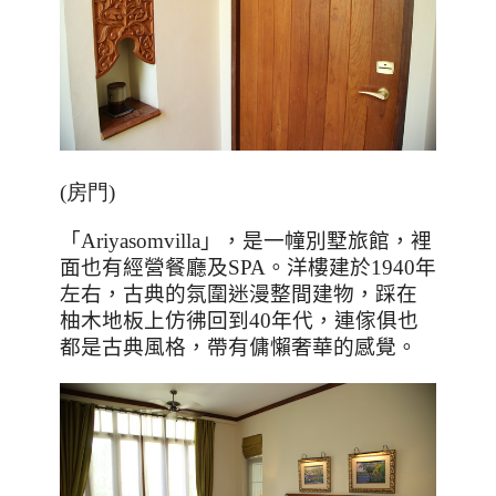
(房門)
「
Ariyasomvilla
」，是一幢別墅旅館，裡
面也有經營餐廳及
SPA
。洋樓建於
1940
年
左右，古典的氛圍迷漫整間建物，踩在
柚木地板上仿彿回到
40
年代，連傢俱也
都是古典風格，帶有傭懶奢華的感覺。