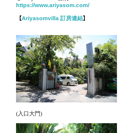
https://www.ariyasom.com/
【
Ariyasomvilla
訂
房
連
結
】
(入口大門)