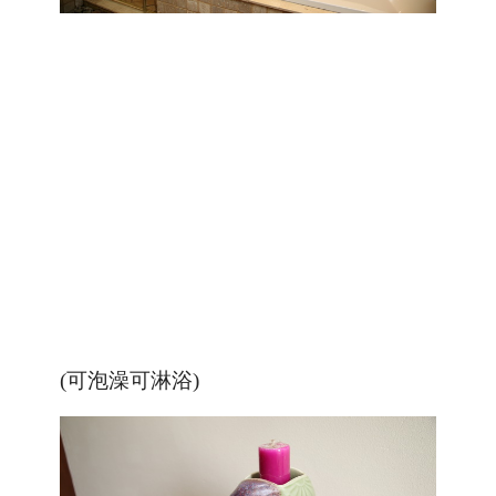
(可泡澡可淋浴)