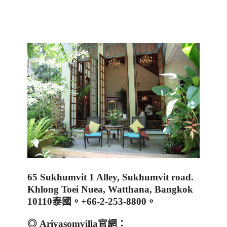
65 Sukhumvit 1 Alley, Sukhumvit road.
Khlong Toei Nuea, Watthana, Bangkok
10110
泰國。
+66-2-253-8800
。
◎
Ariyasomvilla
官網：