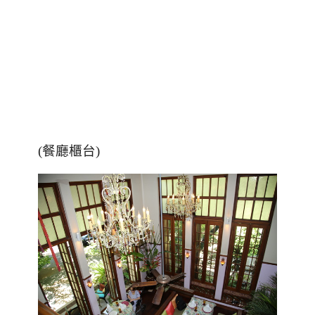
(餐廳櫃台)