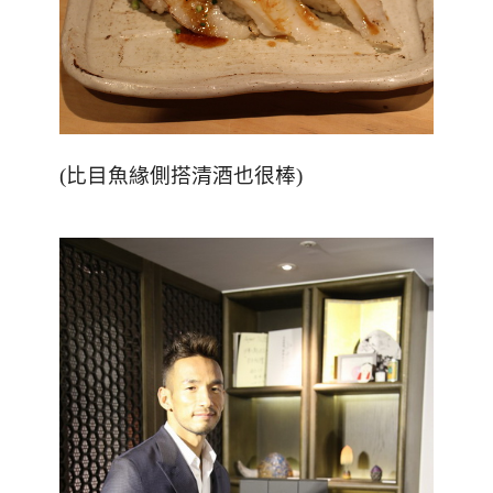
(比目魚緣側搭清酒也很棒)