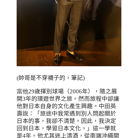
(帥哥是不穿襪子的，筆記)
當他29
歲揮別球場（
2006
年），隨之展
開
3
年的環遊世界之旅。然而旅程中卻讓
他對日本自身的文化產生興趣。中田英
壽說：「旅途中我常遇到別人問起關於
日本的事，我卻不清楚。因此，我決定
回到日本，學習日本文化。」這一學就
是
4
年。他尤其迷上清酒，從南端沖繩開