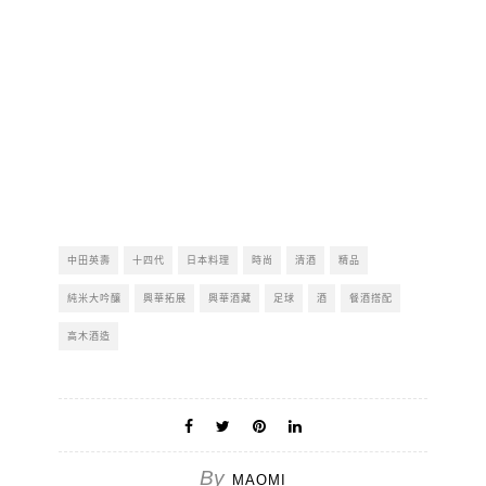
中田英壽
十四代
日本料理
時尚
清酒
精品
純米大吟釀
興華拓展
興華酒藏
足球
酒
餐酒搭配
高木酒造
By
MAOMI