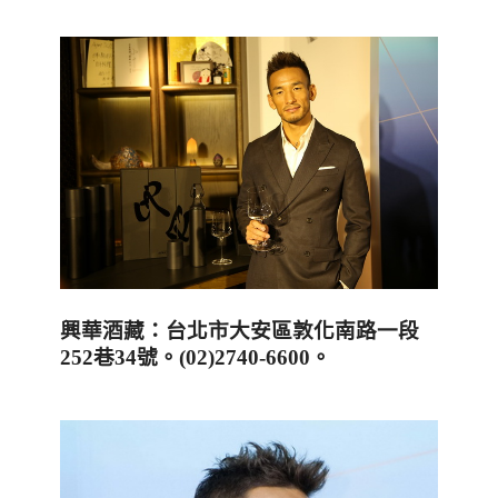
興華酒藏：台北市大安區敦化南路一段
252
巷
34
號。
(02)2740-6600
。