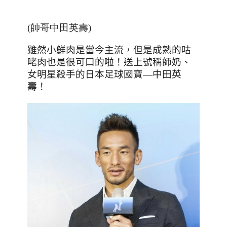
(帥哥中田英壽)
雖然小鮮肉是當今主流，但是成熟的咕
咾肉也是很可口的啦！送上號稱師奶、
女明星殺手的日本足球國寶
—
中田英
壽！