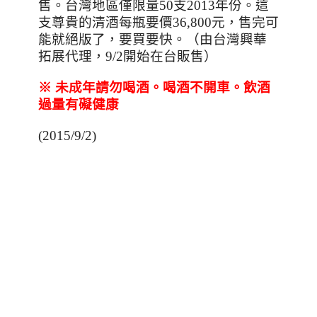
售。台灣地區僅限量
50
支
2013
年份。這
支尊貴的清酒每瓶要價
36,800
元，售完可
能就絕版了，要買要快。（由台灣興華
拓展代理，
9/2
開始在台販售）
※
未成年請勿喝酒。喝酒不開車。飲酒
過量有礙健康
(2015/9/2)