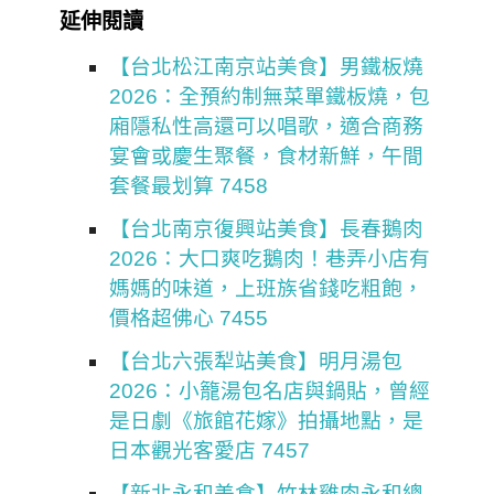
延伸閱讀
【台北松江南京站美食】男鐵板燒
2026：全預約制無菜單鐵板燒，包
廂隱私性高還可以唱歌，適合商務
宴會或慶生聚餐，食材新鮮，午間
套餐最划算 7458
【台北南京復興站美食】長春鵝肉
2026：大口爽吃鵝肉！巷弄小店有
媽媽的味道，上班族省錢吃粗飽，
價格超佛心 7455
【台北六張犁站美食】明月湯包
2026：小籠湯包名店與鍋貼，曾經
是日劇《旅館花嫁》拍攝地點，是
日本觀光客愛店 7457
【新北永和美食】竹林雞肉永和總