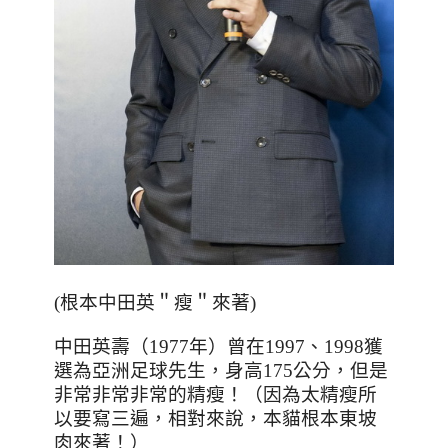
(根本中田英＂瘦＂來著)
中田英壽（
1977
年）曾在
1997
、
1998
獲
選為亞洲足球先生，身高175公分，但是
非常非常非常的精瘦！（因為太精瘦所
以要寫三遍，相對來說，本貓根本東坡
肉來著！）