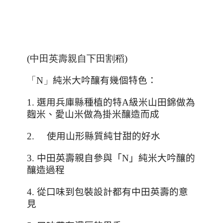
(中田英壽親自下田割稻)
「N」
純米大吟釀有幾個特色：
1.
選用兵庫縣種植的特
A
級米山田錦做為
麴米、愛山米做為掛米釀造而成
2.
使用山形縣質純甘甜的好水
3.
中田英壽親自參與「
N
」純米大吟釀的
釀造過程
4.
從口味到包裝設計都有中田英壽的意
見