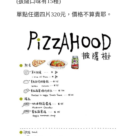
(披薩口味有15種)
單點任選四片
320
元，價格不算貴耶。