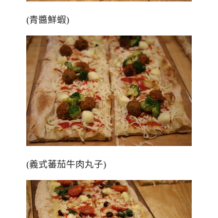
(青醬鮮蝦)
(義式蕃茄牛肉丸子)