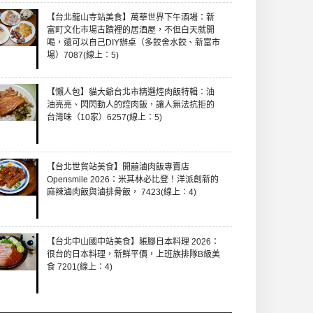
【台北龍山寺站美食】萬華世界下午酒場：新
富町文化市場古蹟裡的居酒屋，不但白天就開
喝，還可以自己DIY辦桌（多餃舍水餃、新富市
場）7087(線上：5)
【懶人包】貓大爺台北市精選焢肉飯特輯：油
油亮亮、閃閃動人的焢肉飯，讓人無法抗拒的
台灣味（10家）6257(線上：5)
【台北世貿站美食】開囍滷肉飯專賣店
Opensmile 2026：米其林必比登！洋派創新的
麻辣滷肉飯與滷排骨飯， 7423(線上：4)
【台北中山國中站美食】躼腳日本料理 2026：
很台的日本料理，新鮮平價，上班族排隊B級美
食 7201(線上：4)