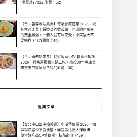
(附影片) 7322(瀏覽：52)
【台北善導寺站美食】青嬌膠原麵館 2026：米
其林必比登！超香濃的蟹黃麵、充滿膠原蛋白
的黃金雞湯，一個人就可以享受，小菜強大不
要錯過 7437(瀏覽：49)
【台北奇岩站美食】我家客家小館-傳承茶蝦飯
2026：特色茶蝦飯火鍋二吃，北投30年老店美
味實惠的客家菜 7248(瀏覽：30)
近期文章
【台北中山國中站美食】小漢堡便當 2026：招
牌寫漢堡但不賣漢堡，而是賣比臉大炸雞排！
便宜好吃高CP值便當，抗漲必收 7459