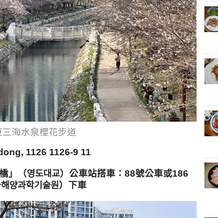
東三海水泉櫻花步道
ng, 1126 1126-9 11
橋」
（
영도대교
）
公車站搭車
：88
號公車或186
국해양과학기술원
）
下車