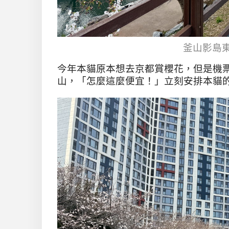
釜山影島
今年本貓原本想去京都賞櫻花，但是機
山，「怎麼這麼便宜！」立刻安排本貓