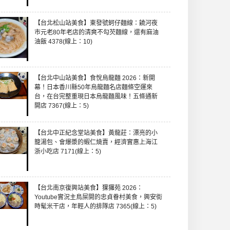
【台北松山站美食】東發號蚵仔麵線：饒河夜
市元老80年老店的清爽不勾芡麵線，還有麻油
油飯 4378(線上：10)
【台北中山站美食】食悅烏龍麵 2026：新開
幕！日本香川縣50年烏龍麵名店麵條空運來
台，在台完整重現日本烏龍麵風味！五條通新
開店 7367(線上：5)
【台北中正紀念堂站美食】黃龍莊：漂亮的小
籠湯包、會爆漿的蝦仁燒賣，經濟實惠上海江
浙小吃店 7171(線上：5)
【台北南京復興站美食】猓玀苑 2026：
Youtube實況主鳥屎開的忠貞眷村美食，興安街
時髦米干店，年輕人的排隊店 7365(線上：5)