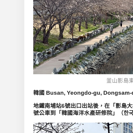
釜山影島
韓國 Busan, Yeongdo-gu, Dongsam-do
地鐵南埔站6
號出口出站後，在「影島大
號公車到「韓
國海洋水產研修院
」
（
한