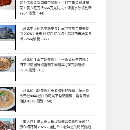
跳！信義區新開幕中餐廳，主打京魯菜與淮揚
菜，蓑衣花刀法666刀見功夫，海膽水餃很創新
7284(瀏覽：44)
【台北中正紀念堂站美食】南門市場二樓美食
街 2026：全部17家店家介紹，超熱門市場美食
街 7266(瀏覽：47)
【台北松江南京站美食】四平街番茄牛肉麵：
四平街商圈鮮甜番茄牛肉麵與Q彈刀削麵條
6934(瀏覽：61)
【台北松山站美食】東發號蚵仔麵線：饒河夜
市元老80年老店的清爽不勾芡麵線，還有麻油
油飯 4378(瀏覽：50)
【懶人包】貓大爺大稻埕慈聖宮美食街全部20
攤介紹特輯 2026：通往台北老味道的時光隧道