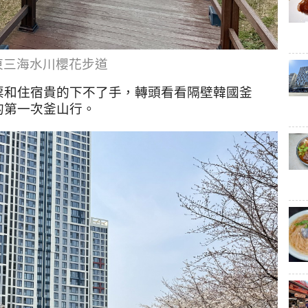
東三海水川櫻花步道
票和住宿貴的下不了手，轉頭看看隔壁韓國釜
的第一次釜山行。