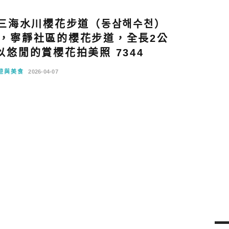
三海水川櫻花步道（동삼해수천）
點，寧靜社區的櫻花步道，全長2公
悠閒的賞櫻花拍美照 7344
遊與美食
2026-04-07