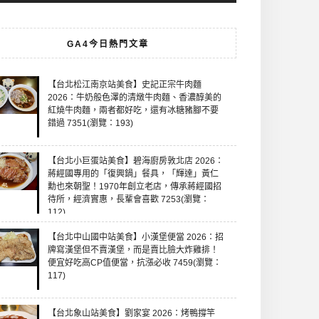
GA4今日熱門文章
【台北松江南京站美食】史記正宗牛肉麵
2026：牛奶般色澤的清燉牛肉麵、香濃醇美的
紅燒牛肉麵，兩者都好吃，還有冰糖豬腳不要
錯過 7351(瀏覽：193)
【台北小巨蛋站美食】碧海廚房敦北店 2026：
蔣經國專用的「復興鍋」餐具，「輝達」黃仁
勳也來朝聖！1970年創立老店，傳承蔣經國招
待所，經濟實惠，長輩會喜歡 7253(瀏覽：
112)
【台北中山國中站美食】小漢堡便當 2026：招
牌寫漢堡但不賣漢堡，而是賣比臉大炸雞排！
便宜好吃高CP值便當，抗漲必收 7459(瀏覽：
117)
【台北象山站美食】劉家宴 2026：烤鴨撐竿