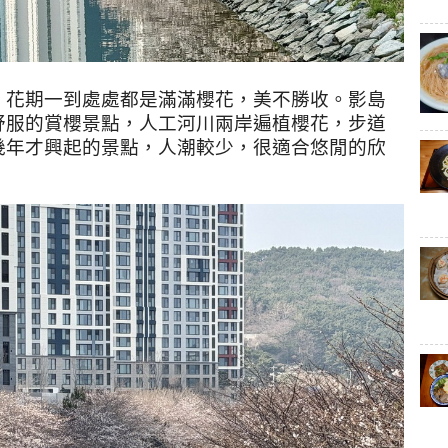
，花期一到處處都是滿滿櫻花，美不勝收。影島
舒服的賞櫻景點，人工河川兩岸遍植櫻花，步道
幾年才興起的景點，人潮較少，很適合悠閒的欣