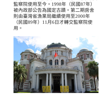
監察院使用至今。
1998
年（民國
87
年）
被內政部公告為國定古蹟。第二期房舍
則由臺灣省漁業局繼續使用至
2000
年
（民國
89
年）
11
月
6
日才轉交監察院使
用。