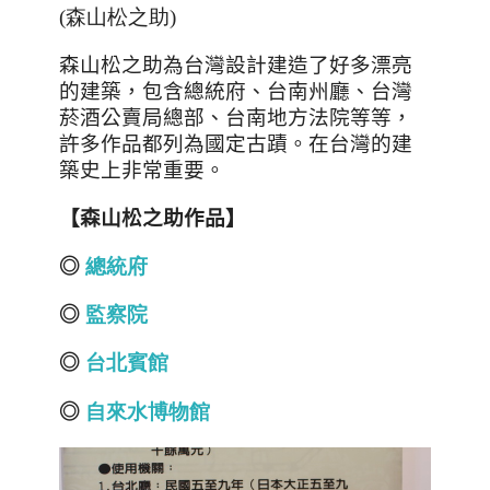
(森山松之助)
森山松之助為台灣設計建造了好多漂亮
的建築，包含總統府、台南州廳、台灣
菸酒公賣局總部、台南地方法院等等，
許多作品都列為國定古蹟。在台灣的建
築史上非常重要。
【森山松之助作品】
◎
總
統
府
◎
監
察
院
◎
台
北
賓
館
◎
自
來
水
博
物
館