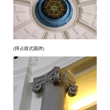
(拜占庭式圓拱)