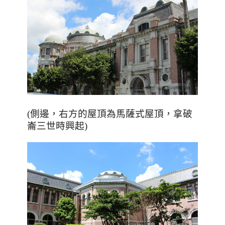
(側邊，右方的屋頂為馬薩式屋頂，拿破
崙三世時興起)