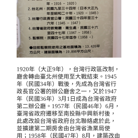
1920
年（大正
9
年），台灣行政區改制，
廳舍轉由臺北州使用至大戰結束。
1945
年（民國
34
年）戰後，先成為台灣省行
政長官公署的辦公廳舍之一，又於
1947
年（民國
36
年）
3
月
1
日成為台灣省政府
第二辦公廳。
1957
年（民國
46
年）
6
月，
臺灣省政府遷移至南投縣中興新村後，
此處改設台灣省政府台北聯絡處於此，
並擴建第二期房舍由台灣省漁業局使
用；
1958
年（民國
47
年）
8
月，建築改由