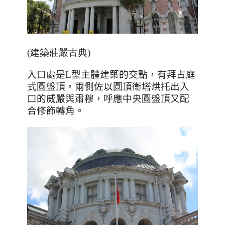
(建築莊嚴古典)
入口處是
L
型主體建築的交點，有拜占庭
式圓盤頂，兩側佐以圓頂衛塔烘托出入
口的威嚴與肅穆，呼應中央圓盤頂又配
合修飾轉角。