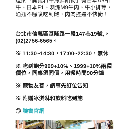
這家「騰貳和牛海鮮鍋物」有日本A5和
牛、日本F1、澳洲M9牛肉、牛小排等，
通通不囉唆吃到飽，肉肉控還不快衝！
台北市信義區基隆路一段147
巷19
號,
。
(02)2756-6565
。
※ 11:30~14:30
，17:00~22:30
，無休
※
吃到飽分999+10%
、1999+10%
兩種
價位，同桌須同價，用餐時間90
分鐘
※
寵物友善，請事先訂位告知
※
附贈冰淇淋和飲料吃到飽
◎
臉書官網