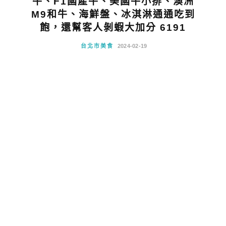
牛、F1國產牛、美國牛小排、澳洲
M9和牛、海鮮盤、冰淇淋通通吃到
飽，還幫客人剝蝦大加分 6191
台北市美食
2024-02-19