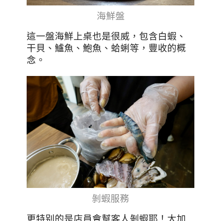
海鮮盤
這一盤海鮮上桌也是很威，包含白蝦、
干貝、鱸魚、鮑魚、蛤蜊等，豐收的概
念。
剝蝦服務
更特别的是店員會幫客人剝蝦耶！大加