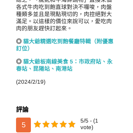
各式牛肉吃到飽直球對決不囉唆，肉盤
種類多並且是現點現切的，肉控絕對大
滿足。以這樣的價位來說可以，愛吃肉
肉的朋友趕快訂起來。
◎
貓大爺精選吃到飽餐廳特輯（附優惠
訂位）
◎
貓大爺板南線美食 5
：市政府站、永
春站、昆陽站、南港站
(2024/2/19)
評論
5/5 - (1
5
vote)