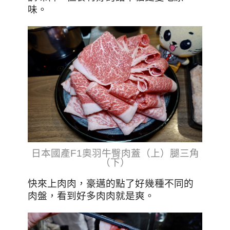
味。
日本國產F1奧羽牛臀肉蓋（上）腿三角
（下）
快來上肉肉，豪邁的點了好幾種不同的
肉盤，看到好多肉肉就是爽。