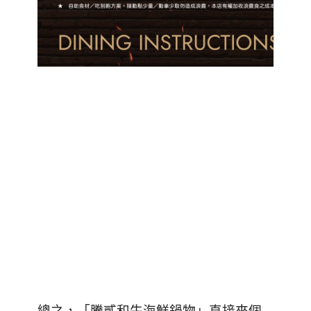
總之，「騰貳和牛海鮮鍋物」直接來個