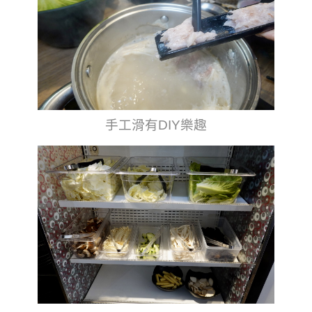
手工滑有DIY樂趣