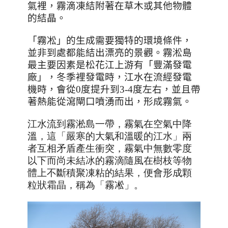
氣裡，霧滴凍結附著在草木或其他物體
的結晶。
「霧凇」的生成需要獨特的環境條件，
並非到處都能結出漂亮的景觀。霧淞島
最主要因素是松花江上游有「豐滿發電
廠」，冬季裡發電時，江水在流經發電
機時，會從
0
度提升到
3-4
度左右，並且帶
著熱能從瀉閘口噴湧而出，形成霧氣。
江水流到霧淞島一帶，霧氣在空氣中降
溫，這「嚴寒的大氣和溫暖的江水」兩
者互相矛盾產生衝突，霧氣中無數零度
以下而尚未結冰的霧滴隨風在樹枝等物
體上不斷積聚凍粘的結果，便會形成顆
粒狀霜晶，稱為「霧凇」。