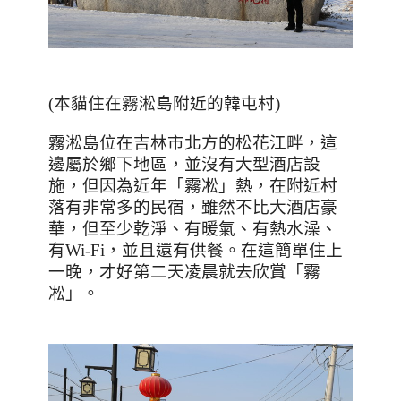
(本貓住在霧淞島附近的韓屯村)
霧淞島位在吉林市北方的松花江畔，這
邊屬於鄉下地區，並沒有大型酒店設
施，但因為近年「霧凇」熱，在附近村
落有非常多的民宿，雖然不比大酒店豪
華，但至少乾淨、有暖氣、有熱水澡、
有
Wi-Fi
，並且還有供餐。在這簡單住上
一晚，才好第二天凌晨就去欣賞「霧
凇」。