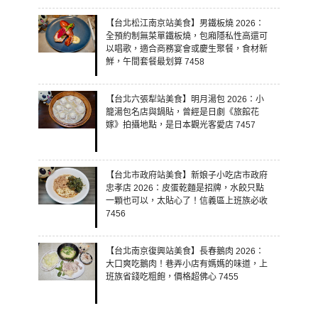
【台北松江南京站美食】男鐵板燒 2026：
全預約制無菜單鐵板燒，包廂隱私性高還可
以唱歌，適合商務宴會或慶生聚餐，食材新
鮮，午間套餐最划算 7458
【台北六張犁站美食】明月湯包 2026：小
籠湯包名店與鍋貼，曾經是日劇《旅館花
嫁》拍攝地點，是日本觀光客愛店 7457
【台北市政府站美食】新娘子小吃店市政府
忠孝店 2026：皮蛋乾麵是招牌，水餃只點
一顆也可以，太貼心了！信義區上班族必收
7456
【台北南京復興站美食】長春鵝肉 2026：
大口爽吃鵝肉！巷弄小店有媽媽的味道，上
班族省錢吃粗飽，價格超佛心 7455