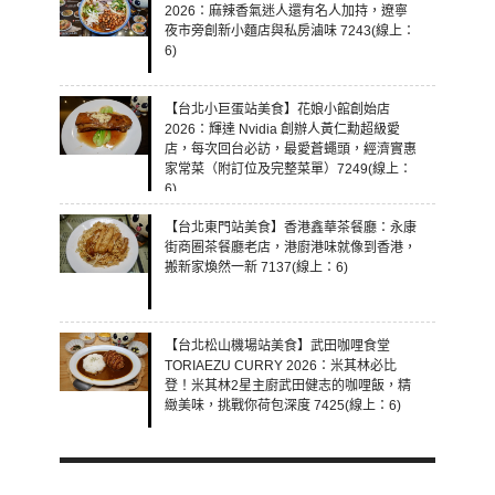
2026：麻辣香氣迷人還有名人加持，遼寧
夜市旁創新小麵店與私房滷味 7243(線上：
6)
【台北小巨蛋站美食】花娘小館創始店
2026：輝達 Nvidia 創辦人黃仁勳超級愛
店，每次回台必訪，最愛蒼蠅頭，經濟實惠
家常菜（附訂位及完整菜單）7249(線上：
6)
【台北東門站美食】香港鑫華茶餐廳：永康
街商圈茶餐廳老店，港廚港味就像到香港，
搬新家煥然一新 7137(線上：6)
【台北松山機場站美食】武田咖哩食堂
TORIAEZU CURRY 2026：米其林必比
登！米其林2星主廚武田健志的咖哩飯，精
緻美味，挑戰你荷包深度 7425(線上：6)