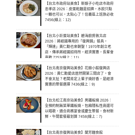
【台北市政府站美食】新娘子小吃店市政府
忠孝店 2026：皮蛋乾麵是招牌，水餃只點
一顆也可以，太貼心了！信義區上班族必收
7456(線上：12)
【台北小巨蛋站美食】碧海廚房敦北店
2026：蔣經國專用的「復興鍋」餐具，
「輝達」黃仁勳也來朝聖！1970年創立老
店，傳承蔣經國招待所，經濟實惠，長輩會
喜歡 7253(線上：11)
【台北南京復興站美食】花娘小館復興店
2026：黃仁勳愛店居然開第三間店了，會
不會太扯？老闆肯定上輩子燒好香，是經濟
實惠的聚餐選擇 7436(線上：9)
【台北松江南京站美食】男鐵板燒 2026：
全預約制無菜單鐵板燒，包廂隱私性高還可
以唱歌，適合商務宴會或慶生聚餐，食材新
鮮，午間套餐最划算 7458(線上：7)
【台北南京復興站美食】蘭芳麵食館