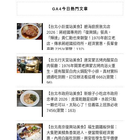
GA4今日熱門文章
【台北小巨蛋站美食】碧海廚房敦北店
2026：蔣經國專用的「復興鍋」餐具，
「輝達」黃仁勳也來朝聖！1970年創立老
店，傳承蔣經國招待所，經濟實惠，長輩會
喜歡 7253(瀏覽：137)
【台北行天宮站美食】唐宮蒙古烤肉酸菜白
肉餐廳：1976年開業老牌蒙古烤肉浴火重
生，還有酸菜白肉火鍋配牛小排，真材實料
通通吃到飽，訂位辦法看這裡 6662(瀏覽：
96)
【台北市政府站美食】新娘子小吃店市政府
忠孝店 2026：皮蛋乾麵是招牌，水餃只點
一顆也可以，太貼心了！信義區上班族必收
7456(瀏覽：163)
【台北南京復興站美食】福生園鐵板快餐：
大隻肥美鯖魚香氣迷人，便當簡餐經濟實
惠，內用白飯吃到飽，興安街學生型平價便