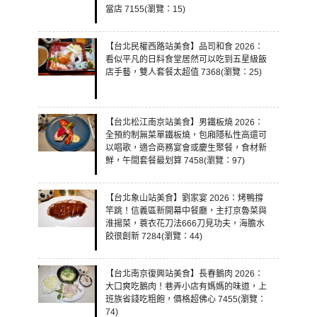
當店 7155(瀏覽：15)
【台北民權西路站美食】品司和食 2026：
看似平凡的日料食堂居然可以吃到五星級飯
店手藝，雙人套餐太超值 7368(瀏覽：25)
【台北松江南京站美食】男鐵板燒 2026：
全預約制無菜單鐵板燒，包廂隱私性高還可
以唱歌，適合商務宴會或慶生聚餐，食材新
鮮，午間套餐最划算 7458(瀏覽：97)
【台北象山站美食】劉家宴 2026：烤鴨撐
竿跳！信義區新開幕中餐廳，主打京魯菜與
淮揚菜，蓑衣花刀法666刀見功夫，海膽水
餃很創新 7284(瀏覽：44)
【台北南京復興站美食】長春鵝肉 2026：
大口爽吃鵝肉！巷弄小店有媽媽的味道，上
班族省錢吃粗飽，價格超佛心 7455(瀏覽：
74)