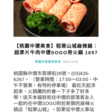
【桃園中壢美食】稻葉山城麻辣鍋：
超厚片牛肉中壢SOGO旁火鍋 1697
桃園市旅遊與美食
2013-11-05
桃園縣中壢市恩德街28號。(03)426-
6267。 （營業時間：17:00～03:00，中
午不營業，有特約停車場） 最近天起涼
起來，火鍋攤的約會一下子多了好多
啊！這天本貓就和住中壢的部落客友人
一起約在中壢SOGO附近新開的麻辣火
鍋店「稻葉山城」。如果從中壢火車站