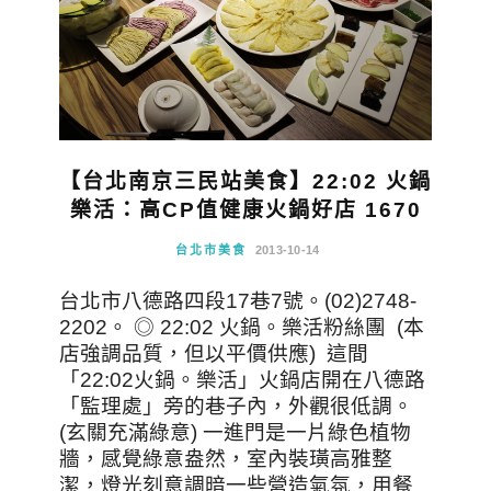
【台北南京三民站美食】22:02 火鍋
樂活：高CP值健康火鍋好店 1670
台北市美食
2013-10-14
台北市八德路四段17巷7號。(02)2748-
2202。 ◎ 22:02 火鍋。樂活粉絲團 (本
店強調品質，但以平價供應) 這間
「22:02火鍋。樂活」火鍋店開在八德路
「監理處」旁的巷子內，外觀很低調。
(玄關充滿綠意) 一進門是一片綠色植物
牆，感覺綠意盎然，室內裝璜高雅整
潔，燈光刻意調暗一些營造氣氛，用餐