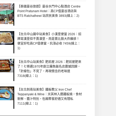
【泰國曼谷旅遊】曼谷水門中心點酒店 Centre
Point Pratunam Hotel：高CP值曼谷酒店與
BTS Ratchathewi 站庶民美食 3893(線上：2)
【台北中山國中站美食】小漢堡便當 2026：招
牌寫漢堡但不賣漢堡，而是賣比臉大炸雞排！
便宜好吃高CP值便當，抗漲必收 7459(線上：
1)
【台北中山站美食】肥前屋 2026：肥前屋肥來
了！七條通1970年創立饅魚飯名店震憾回歸，
「針線包」不見了，再現懷念的老味道
7318(線上：1)
【台北劍南站美食】鐵板教父 Iron Chef
Teppanyaki & Wine：米其林入選鐵板燒，食材
新鮮、醬汁特別，包廂聚餐舒適又有隱私
7111(線上：1)