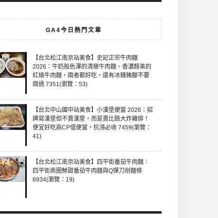
GA4今日熱門文章
【台北松江南京站美食】史記正宗牛肉麵
2026：牛奶般色澤的清燉牛肉麵、香濃醇美的
紅燒牛肉麵，兩者都好吃，還有冰糖豬腳不要
錯過 7351(瀏覽：53)
【台北中山國中站美食】小漢堡便當 2026：招
牌寫漢堡但不賣漢堡，而是賣比臉大炸雞排！
便宜好吃高CP值便當，抗漲必收 7459(瀏覽：
41)
【台北松江南京站美食】四平街番茄牛肉麵：
四平街商圈鮮甜番茄牛肉麵與Q彈刀削麵條
6934(瀏覽：19)