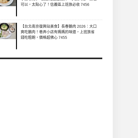
可以，太貼心了！信義區上班族必收 7456
【台北南京復興站美食】長春鵝肉 2026：大口
爽吃鵝肉！巷弄小店有媽媽的味道，上班族省
錢吃粗飽，價格超佛心 7455