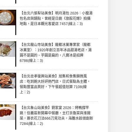
【台北六張犁站美食】明月湯包 2026：小籠湯
包名店與鍋貼，曾經是日劇《旅館花嫁》拍攝
地點，是日本觀光客愛店 7457(線上：3)
【台北龍山寺站美食】龍都冰菓專業家（龍都
冰菓室）：1920年創立百年冰品甜湯老店，湯
圓不是圓的、芋圓是扁的，八寶冰是招牌
6786(線上：3)
【台北忠孝復興站美食】旭集和食集錦微風
店：吃到飽大好評熱門店，日式餐點為主體，
餐點豐富品質好，下午餐超值划算 7108(線
上：2)
【台北象山站美食】劉家宴 2026：烤鴨撐竿
跳！信義區新開幕中餐廳，主打京魯菜與淮揚
菜，蓑衣花刀法666刀見功夫，海膽水餃很創新
7284(線上：2)