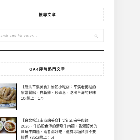
搜尋文章
GA4即時熱門文章
【新北平溪美食】怡如小吃店：平溪老街裡的
家常餐館，白斬雞、炒珠蔥，吃出台灣的野味
10(線上：17)
【台北松江南京站美食】史記正宗牛肉麵
2026：牛奶般色澤的清燉牛肉麵、香濃醇美的
紅燒牛肉麵，兩者都好吃，還有冰糖豬腳不要
錯過 7351(線上：5)