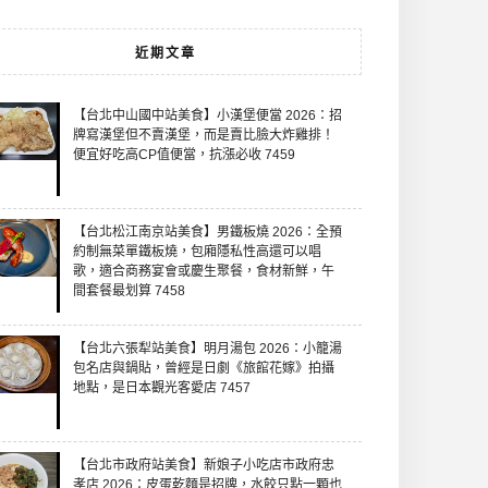
近期文章
【台北中山國中站美食】小漢堡便當 2026：招
牌寫漢堡但不賣漢堡，而是賣比臉大炸雞排！
便宜好吃高CP值便當，抗漲必收 7459
【台北松江南京站美食】男鐵板燒 2026：全預
約制無菜單鐵板燒，包廂隱私性高還可以唱
歌，適合商務宴會或慶生聚餐，食材新鮮，午
間套餐最划算 7458
【台北六張犁站美食】明月湯包 2026：小籠湯
包名店與鍋貼，曾經是日劇《旅館花嫁》拍攝
地點，是日本觀光客愛店 7457
【台北市政府站美食】新娘子小吃店市政府忠
孝店 2026：皮蛋乾麵是招牌，水餃只點一顆也