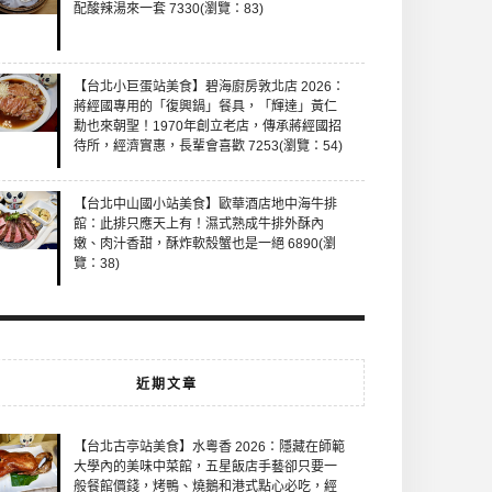
配酸辣湯來一套 7330(瀏覽：83)
【台北小巨蛋站美食】碧海廚房敦北店 2026：
蔣經國專用的「復興鍋」餐具，「輝達」黃仁
勳也來朝聖！1970年創立老店，傳承蔣經國招
待所，經濟實惠，長輩會喜歡 7253(瀏覽：54)
【台北中山國小站美食】歐華酒店地中海牛排
館：此排只應天上有！濕式熟成牛排外酥內
嫩、肉汁香甜，酥炸軟殼蟹也是一絕 6890(瀏
覽：38)
近期文章
【台北古亭站美食】水粵香 2026：隱藏在師範
大學內的美味中菜館，五星飯店手藝卻只要一
般餐館價錢，烤鴨、燒鵝和港式點心必吃，經