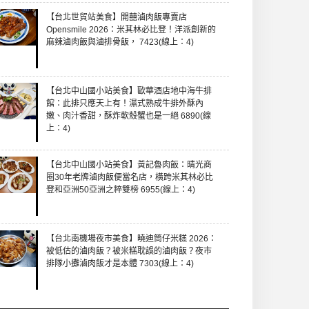
【台北世貿站美食】開囍滷肉飯專賣店
Opensmile 2026：米其林必比登！洋派創新的
麻辣滷肉飯與滷排骨飯， 7423(線上：4)
【台北中山國小站美食】歐華酒店地中海牛排
館：此排只應天上有！濕式熟成牛排外酥內
嫩、肉汁香甜，酥炸軟殼蟹也是一絕 6890(線
上：4)
【台北中山國小站美食】黃記魯肉飯：晴光商
圈30年老牌滷肉飯便當名店，橫跨米其林必比
登和亞洲50亞洲之粹雙榜 6955(線上：4)
【台北南機場夜市美食】曉迪筒仔米糕 2026：
被低估的滷肉飯？被米糕耽誤的滷肉飯？夜市
排隊小攤滷肉飯才是本體 7303(線上：4)