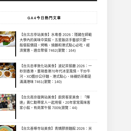
GA4今日熱門文章
【台北古亭站美食】水粵香 2026：隱藏在師範
大學內的美味中菜館，五星飯店手藝卻只要一
般餐館價錢，烤鴨、燒鵝和港式點心必吃，經
濟實惠、適合聚餐 7462(瀏覽：164)
【台北忠孝敦化站美食】波記茶餐廳 2026：一
秒到香港，重現香港70年代冰室風情，干炒牛
河、XO醬炒公仔麵、港式點心、絲襪奶茶都是
滿滿港味 7461(瀏覽：140)
【台北南京復興站美食】廚房客家美食：「輝
達」黃仁勳帶家人一起用餐，20年家常風味客
家小館，有商業午餐 7009(瀏覽：44)
【台北善導寺站美食】青嬌膠原麵館 2026：米