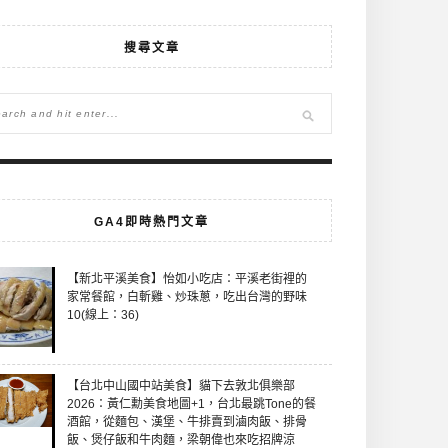
搜尋文章
GA4即時熱門文章
【新北平溪美食】怡如小吃店：平溪老街裡的
家常餐館，白斬雞、炒珠蔥，吃出台灣的野味
10(線上：36)
【台北中山國中站美食】貓下去敦北俱樂部
2026：黃仁勳美食地圖+1，台北最跳Tone的餐
酒館，從麵包、漢堡、牛排賣到滷肉飯、排骨
飯、煲仔飯和牛肉麵，梁朝偉也來吃招牌涼