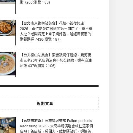
街 7266(瀏覽：83)
【台北南京復興站美食】花娘小館復興店
2026：黃仁勳愛店居然開第三間店了，會不會
太扯？老闆肯定上輩子燒好香，是經濟實惠的
聚餐選擇 7436(瀏覽：87)
【台北松山站美食】東發號蚵仔麵線：饒河夜
市元老80年老店的清爽不勾芡麵線，還有麻油
油飯 4378(瀏覽：106)
近期文章
【高雄市旅遊】高雄福容徠旅 Fullon-poshtels
Kaohsiung 2026：去高雄聽演唱會就住這家酒
店吧！飯店新、房間大、離捷運站近、週邊美