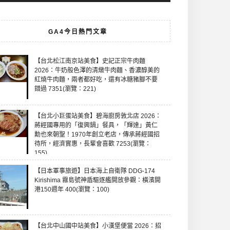
GA4今日熱門文章
【台北松江南京站美食】史記正宗牛肉麵
2026：牛奶般色澤的清燉牛肉麵、香濃醇美的
紅燒牛肉麵，兩者都好吃，還有冰糖豬腳不要
錯過 7351(瀏覽：221)
【台北小巨蛋站美食】碧海廚房敦北店 2026：
蔣經國專用的「復興鍋」餐具，「輝達」黃仁
勳也來朝聖！1970年創立老店，傳承蔣經國招
待所，經濟實惠，長輩會喜歡 7253(瀏覽：
155)
【日本軍事旅遊】日本海上自衛隊 DDG-174
Kirishima 霧島號神盾驅逐艦開放參觀：橫濱開
港150週年 400(瀏覽：100)
【台北中山國中站美食】小漢堡便當 2026：招