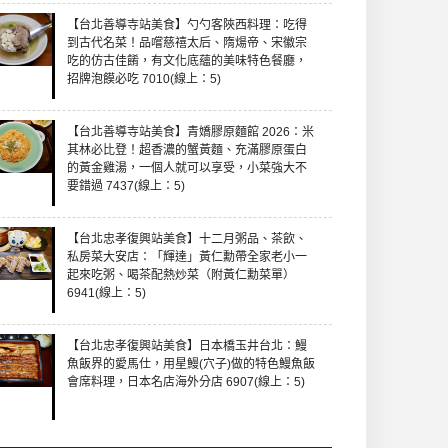
【台北善導寺站美食】勺勺客陜西料理：吃得
到古代名菜！品嚐慈禧太后、隋煬帝、宋徽宗
吃的仿古佳餚，有文化底蘊的美味特色餐廳，
招牌泡饃必吃 7010(線上：5)
【台北善導寺站美食】青嬌膠原麵館 2026：米
其林必比登！超香濃的蟹黃麵、充滿膠原蛋白
的黃金雞湯，一個人就可以享受，小菜強大不
要錯過 7437(線上：5)
【台北忠孝復興站美食】十二月粥品、茶飲、
私房菜大安店：「輝達」黃仁勳帶全家老小一
起來吃粥、喝茶配熱炒菜（附黃仁勳菜單）
6941(線上：5)
【台北忠孝復興站美食】日本橋玉井台北：鰻
魚飯界的愛馬仕，用星鰻(穴子)做的特色鰻魚飯
會席料理，日本名店海外分店 6907(線上：5)