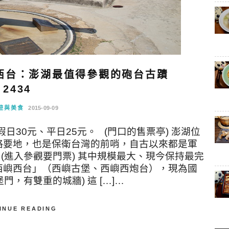
西台：澎湖最值得參觀的砲台古蹟
2434
遊與美食
2015-09-09
日30元、平日25元。 (門口的售票亭) 澎湖位
略要地，也是保衛台灣的前哨，自古以來都是軍
(進入參觀要門票) 其中規模最大、現今保持最完
西嶼西台」（西嶼古堡、西嶼西炮台），現為國
，有雙重的城牆) 這 […]…
INUE READING