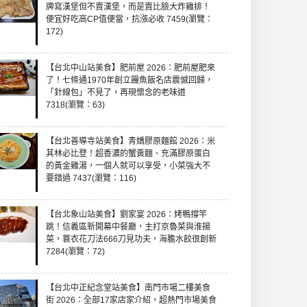
牌寫漢堡但不賣漢堡，而是賣比臉大炸雞排！
便宜好吃高CP值便當，抗漲必收 7459(瀏覽：
172)
【台北中山站美食】肥前屋 2026：肥前屋肥來
了！七條通1970年創立饅魚飯名店震憾回歸，
「針線包」不見了，再現懷念的老味道
7318(瀏覽：63)
【台北善導寺站美食】青嬌膠原麵館 2026：米
其林必比登！超香濃的蟹黃麵、充滿膠原蛋白
的黃金雞湯，一個人就可以享受，小菜強大不
要錯過 7437(瀏覽：116)
【台北象山站美食】劉家宴 2026：烤鴨撐竿
跳！信義區新開幕中餐廳，主打京魯菜與淮揚
菜，蓑衣花刀法666刀見功夫，海膽水餃很創新
7284(瀏覽：72)
【台北中正紀念堂站美食】南門市場二樓美食
街 2026：全部17家店家介紹，超熱門市場美食