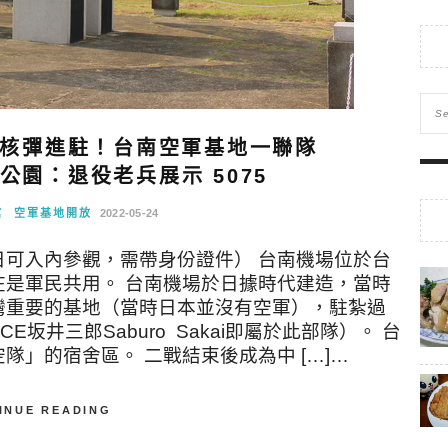
核彈進駐！台南空軍基地一聯隊
公園：退役老兵展示 5075
館
空軍基地開放
2022-05-24
放日可入內參觀，需帶身份證件） 台南機場位於台
是軍民共用。 台南機場於日據時代建造，當時
灣重要的基地（當時日本並沒有空軍），駐紮過
井三郎Saburo Sakai即屬於此部隊）。 台
」的宿舍區。 二戰結束後成為中 […]…
INUE READING