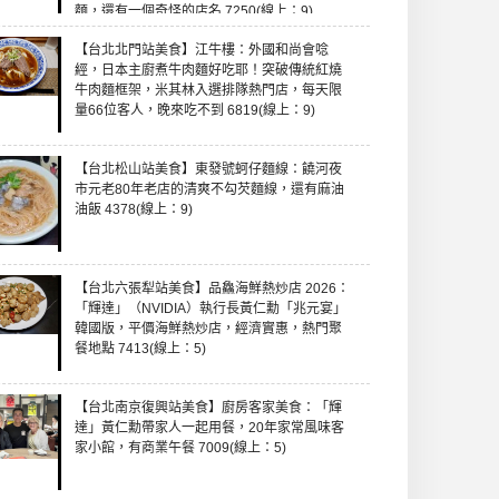
麵，還有一個奇怪的店名 7250(線上：9)
【台北北門站美食】江牛樓：外國和尚會唸
經，日本主廚煮牛肉麵好吃耶！突破傳統紅燒
牛肉麵框架，米其林入選排隊熱門店，每天限
量66位客人，晚來吃不到 6819(線上：9)
【台北松山站美食】東發號蚵仔麵線：饒河夜
市元老80年老店的清爽不勾芡麵線，還有麻油
油飯 4378(線上：9)
【台北六張犁站美食】品鱻海鮮熱炒店 2026：
「輝達」（NVIDIA）執行長黃仁勳「兆元宴」
韓國版，平價海鮮熱炒店，經濟實惠，熱門聚
餐地點 7413(線上：5)
【台北南京復興站美食】廚房客家美食：「輝
達」黃仁勳帶家人一起用餐，20年家常風味客
家小館，有商業午餐 7009(線上：5)