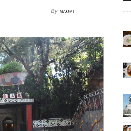
By
MAOMI