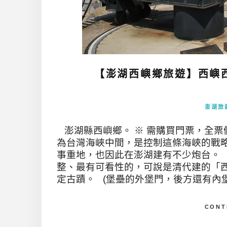
【澎湖西嶼鄉旅遊】西嶼
澎湖旅
澎湖縣西嶼鄉。 ※ 需購買門票，全票假
為台灣海峽中間，是控制這條海峽的戰
事重地，也因此在澎湖建有不少炮台。 
整、最有可看性的，可說是清代建的「
定古蹟。 (堡壘的外堡門，後方還有內堡門
CONT