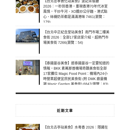
【台北忠孝敦化站美食】波記茶餐廳
2026：一秒到香港，重現香港70年代冰室
風情，干炒牛河、XO醬炒公仔麵、港式點
心、絲襪奶茶都是滿滿港味 7461(瀏覽：
179)
【台北中正紀念堂站美食】南門市場二樓美
食街 2026：全部17家店家介紹，超熱門市
場美食街 7266(瀏覽：54)
【泰國曼谷美食】遊泰國曼谷一定要知道的
情報，BKK 素萬那普機場奇蹟美食街全部
17家攤位 Magic Food Point：機場內24小
時營業超便宜庶民美食街 (附 DMK 廊曼機
場 Magic Garden 美食街) 6847(瀏覽：83)
近期文章
【台北古亭站美食】水粵香 2026：隱藏在