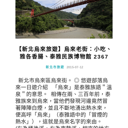
【新北烏來旅遊】烏來老街：小吃、
雅各香腸、泰雅民族博物館 2367
新北市旅遊
2015-07-12
新北市烏來區烏來街。 ◎ 悠遊部落烏
來一日遊介紹 「烏來」是泰雅族語＂溫
泉＂的意思。 相傳在兩、三百年前，泰
雅族來到烏來，當他們發現河邊竟然冒
著陣陣白煙，並且不斷地湧出熱水來，
便高呼「烏來」（泰雅語中的「冒煙的
熱水」），這就是烏來名字的來由。