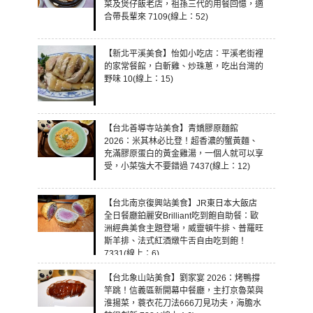
菜及煲仔飯老店，祖孫三代的用餐回憶，適
合帶長輩來 7109(線上：52)
【新北平溪美食】怡如小吃店：平溪老街裡
的家常餐館，白斬雞、炒珠蔥，吃出台灣的
野味 10(線上：15)
【台北善導寺站美食】青嬌膠原麵館
2026：米其林必比登！超香濃的蟹黃麵、
充滿膠原蛋白的黃金雞湯，一個人就可以享
受，小菜強大不要錯過 7437(線上：12)
【台北南京復興站美食】JR東日本大飯店
全日餐廳鉑麗安Brilliant吃到飽自助餐：歐
洲經典美食主題登場，威靈頓牛排、普羅旺
斯羊排、法式紅酒燉牛舌自由吃到飽！
7331(線上：6)
【台北象山站美食】劉家宴 2026：烤鴨撐
竿跳！信義區新開幕中餐廳，主打京魯菜與
淮揚菜，蓑衣花刀法666刀見功夫，海膽水