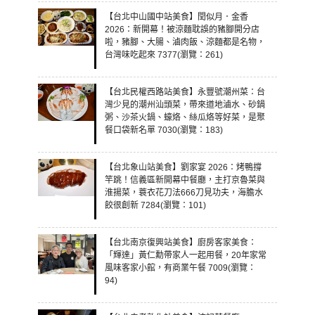
【台北中山國中站美食】閏似月．金香
2026：新開幕！被涼麵耽誤的豬腳開分店
啦，豬腳、大腸、滷肉飯、涼麵都是名物，
台灣味吃起來 7377(瀏覽：261)
【台北民權西路站美食】永豐號潮州菜：台
灣少見的潮州汕頭菜，帶來道地滷水、砂鍋
粥、沙茶火鍋、蠔烙、絲瓜烙等好菜，是聚
餐口袋新名單 7030(瀏覽：183)
【台北象山站美食】劉家宴 2026：烤鴨撐
竿跳！信義區新開幕中餐廳，主打京魯菜與
淮揚菜，蓑衣花刀法666刀見功夫，海膽水
餃很創新 7284(瀏覽：101)
【台北南京復興站美食】廚房客家美食：
「輝達」黃仁勳帶家人一起用餐，20年家常
風味客家小館，有商業午餐 7009(瀏覽：
94)