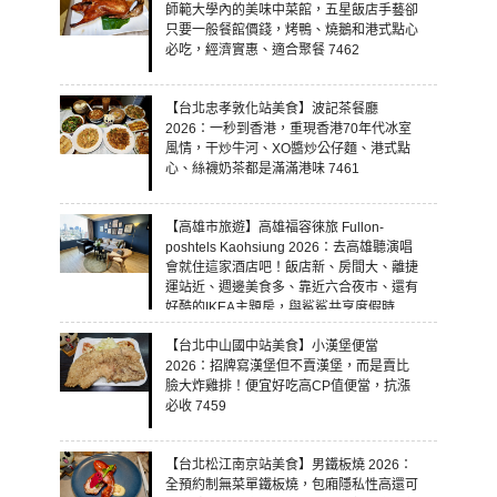
師範大學內的美味中菜館，五星飯店手藝卻
只要一般餐館價錢，烤鴨、燒鵝和港式點心
必吃，經濟實惠、適合聚餐 7462
【台北忠孝敦化站美食】波記茶餐廳
2026：一秒到香港，重現香港70年代冰室
風情，干炒牛河、XO醬炒公仔麵、港式點
心、絲襪奶茶都是滿滿港味 7461
【高雄市旅遊】高雄福容徠旅 Fullon-
poshtels Kaohsiung 2026：去高雄聽演唱
會就住這家酒店吧！飯店新、房間大、離捷
運站近、週邊美食多、靠近六合夜市、還有
好酷的IKEA主題房，與鯊鯊共享度假時
光！ 7460
【台北中山國中站美食】小漢堡便當
2026：招牌寫漢堡但不賣漢堡，而是賣比
臉大炸雞排！便宜好吃高CP值便當，抗漲
必收 7459
【台北松江南京站美食】男鐵板燒 2026：
全預約制無菜單鐵板燒，包廂隱私性高還可