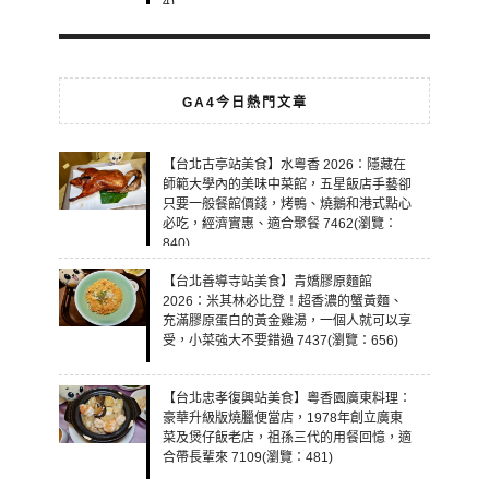
4)
GA4今日熱門文章
【台北古亭站美食】水粵香 2026：隱藏在
師範大學內的美味中菜館，五星飯店手藝卻
只要一般餐館價錢，烤鴨、燒鵝和港式點心
必吃，經濟實惠、適合聚餐 7462(瀏覽：
840)
【台北善導寺站美食】青嬌膠原麵館
2026：米其林必比登！超香濃的蟹黃麵、
充滿膠原蛋白的黃金雞湯，一個人就可以享
受，小菜強大不要錯過 7437(瀏覽：656)
【台北忠孝復興站美食】粵香園廣東料理：
豪華升級版燒臘便當店，1978年創立廣東
菜及煲仔飯老店，祖孫三代的用餐回憶，適
合帶長輩來 7109(瀏覽：481)