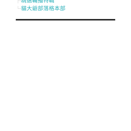
精選輪播特輯
貓大爺部落格本部