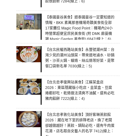
餃很創新 7284(線上：6)
【泰國曼谷美食】遊泰國曼谷一定要知道的
情報，BKK 素萬那普機場奇蹟美食街全部
17家攤位 Magic Food Point：機場內24小
時營業超便宜庶民美食街 (附 DMK 廊曼機
場 Magic Garden 美食街) 6847(線上：6)
【台北民權西路站美食】永豐號潮州菜：台
灣少見的潮州汕頭菜，帶來道地滷水、砂鍋
粥、沙茶火鍋、蠔烙、絲瓜烙等好菜，是聚
餐口袋新名單 7030(線上：5)
【台北忠孝復興站美食】江蘇菜盒店
2026：東區隱藏版小吃店，韭菜盒、豆腐
捲都好吃，乾烙做法清爽不油膩，還有必吃
豬肉餡餅 7222(線上：4)
【台北忠孝敦化站美食】頂好紫琳蒸餃館
2026：藏在地下室的排隊老店，換了老闆
卻越做越好！蒸餃、鍋貼必吃，還有牛肉蛋
花湯，店名取自女藝人的名字 7412(線上：