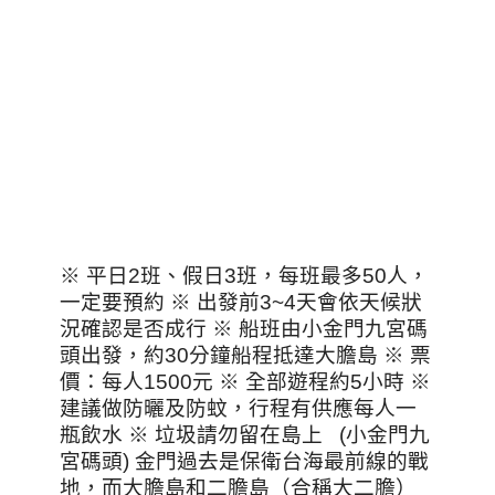
※ 平日2班、假日3班，每班最多50人，
一定要預約 ※ 出發前3~4天會依天候狀
況確認是否成行 ※ 船班由小金門九宮碼
頭出發，約30分鐘船程抵達大膽島 ※ 票
價：每人1500元 ※ 全部遊程約5小時 ※
建議做防曬及防蚊，行程有供應每人一
瓶飲水 ※ 垃圾請勿留在島上 (小金門九
宮碼頭) 金門過去是保衛台海最前線的戰
地，而大膽島和二膽島（合稱大二膽）