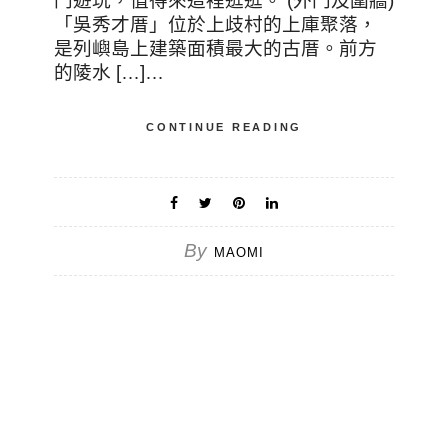
門遊玩，值得來這裡逛逛。 (外門及圍牆)
「吳秀才厝」位於上歧村的上庫聚落，
是列嶼島上建築面積最大的古厝。前方
的陵水 […]…
CONTINUE READING
By
MAOMI