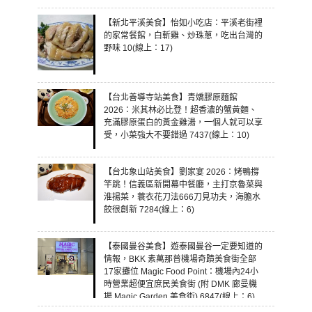
【新北平溪美食】怡如小吃店：平溪老街裡
的家常餐館，白斬雞、炒珠蔥，吃出台灣的
野味 10(線上：17)
【台北善導寺站美食】青嬌膠原麵館
2026：米其林必比登！超香濃的蟹黃麵、
充滿膠原蛋白的黃金雞湯，一個人就可以享
受，小菜強大不要錯過 7437(線上：10)
【台北象山站美食】劉家宴 2026：烤鴨撐
竿跳！信義區新開幕中餐廳，主打京魯菜與
淮揚菜，蓑衣花刀法666刀見功夫，海膽水
餃很創新 7284(線上：6)
【泰國曼谷美食】遊泰國曼谷一定要知道的
情報，BKK 素萬那普機場奇蹟美食街全部
17家攤位 Magic Food Point：機場內24小
時營業超便宜庶民美食街 (附 DMK 廊曼機
場 Magic Garden 美食街) 6847(線上：6)