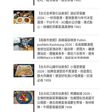
必吃，經濟實惠、適合聚餐 7462
【台北忠孝敦化站美食】波記茶餐廳
2026：一秒到香港，重現香港70年代冰室
風情，干炒牛河、XO醬炒公仔麵、港式點
心、絲襪奶茶都是滿滿港味 7461
【高雄市旅遊】高雄福容徠旅 Fullon-
poshtels Kaohsiung 2026：去高雄聽演唱
會就住這家酒店吧！飯店新、房間大、離捷
運站近、週邊美食多、靠近六合夜市、還有
好酷的IKEA主題房，與鯊鯊共享度假時
光！ 7460
【台北中山國中站美食】小漢堡便當
2026：招牌寫漢堡但不賣漢堡，而是賣比
臉大炸雞排！便宜好吃高CP值便當，抗漲
必收 7459
【台北松江南京站美食】男鐵板燒 2026：
全預約制無菜單鐵板燒，包廂隱私性高還可
以唱歌，適合商務宴會或慶生聚餐，食材新
鮮，午間套餐最划算 7458