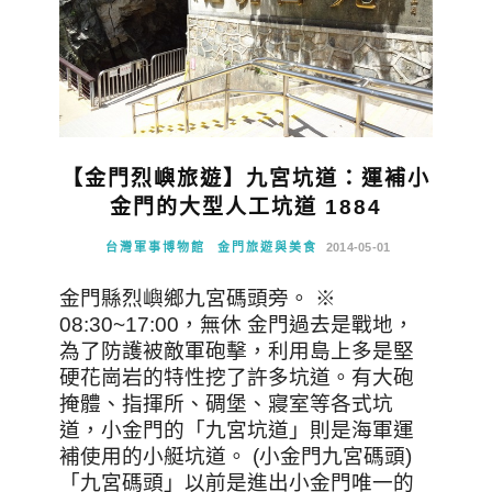
【金門烈嶼旅遊】九宮坑道：運補小
金門的大型人工坑道 1884
台灣軍事博物館
金門旅遊與美食
2014-05-01
金門縣烈嶼鄉九宮碼頭旁。 ※
08:30~17:00，無休 金門過去是戰地，
為了防護被敵軍砲擊，利用島上多是堅
硬花崗岩的特性挖了許多坑道。有大砲
掩體、指揮所、碉堡、寢室等各式坑
道，小金門的「九宮坑道」則是海軍運
補使用的小艇坑道。 (小金門九宮碼頭)
「九宮碼頭」以前是進出小金門唯一的