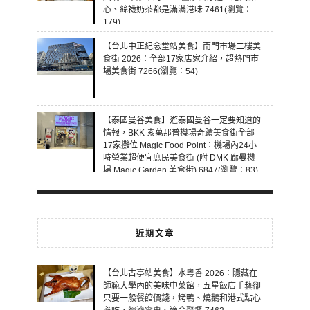
心、絲襪奶茶都是滿滿港味 7461(瀏覽：
179)
【台北中正紀念堂站美食】南門市場二樓美
食街 2026：全部17家店家介紹，超熱門市
場美食街 7266(瀏覽：54)
【泰國曼谷美食】遊泰國曼谷一定要知道的
情報，BKK 素萬那普機場奇蹟美食街全部
17家攤位 Magic Food Point：機場內24小
時營業超便宜庶民美食街 (附 DMK 廊曼機
場 Magic Garden 美食街) 6847(瀏覽：83)
近期文章
【台北古亭站美食】水粵香 2026：隱藏在
師範大學內的美味中菜館，五星飯店手藝卻
只要一般餐館價錢，烤鴨、燒鵝和港式點心