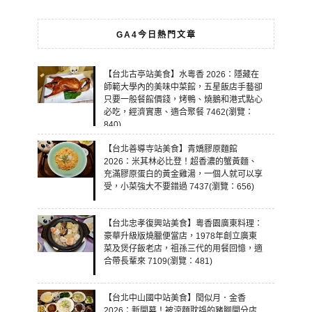
GA4今日熱門文章
【台北古亭站美食】水粵香 2026：隱藏在
師範大學內的美味中菜館，五星飯店手藝卻
只要一般餐館價錢，烤鴨、燒鵝和港式點心
必吃，經濟實惠、適合聚餐 7462(瀏覽：
840)
【台北善導寺站美食】青嬌膠原麵館
2026：米其林必比登！超香濃的蟹黃麵、
充滿膠原蛋白的黃金雞湯，一個人就可以享
受，小菜強大不要錯過 7437(瀏覽：656)
【台北忠孝復興站美食】粵香園廣東料理：
豪華升級版燒臘便當店，1978年創立廣東
菜及煲仔飯老店，祖孫三代的用餐回憶，適
合帶長輩來 7109(瀏覽：481)
【台北中山國中站美食】閏似月．金香
2026：新開幕！被涼麵耽誤的豬腳開分店