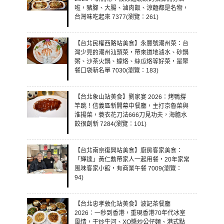
啦，豬腳、大腸、滷肉飯、涼麵都是名物，
台灣味吃起來 7377(瀏覽：261)
【台北民權西路站美食】永豐號潮州菜：台
灣少見的潮州汕頭菜，帶來道地滷水、砂鍋
粥、沙茶火鍋、蠔烙、絲瓜烙等好菜，是聚
餐口袋新名單 7030(瀏覽：183)
【台北象山站美食】劉家宴 2026：烤鴨撐
竿跳！信義區新開幕中餐廳，主打京魯菜與
淮揚菜，蓑衣花刀法666刀見功夫，海膽水
餃很創新 7284(瀏覽：101)
【台北南京復興站美食】廚房客家美食：
「輝達」黃仁勳帶家人一起用餐，20年家常
風味客家小館，有商業午餐 7009(瀏覽：
94)
【台北忠孝敦化站美食】波記茶餐廳
2026：一秒到香港，重現香港70年代冰室
風情，干炒牛河、XO醬炒公仔麵、港式點