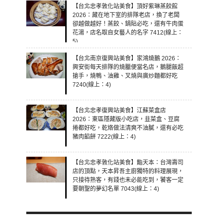
【台北忠孝敦化站美食】頂好紫琳蒸餃館
2026：藏在地下室的排隊老店，換了老闆
卻越做越好！蒸餃、鍋貼必吃，還有牛肉蛋
花湯，店名取自女藝人的名字 7412(線上：
5)
【台北南京復興站美食】家鴻燒鵝 2026：
興安街每天排隊的燒臘便當名店，鵝腿飯超
搶手，燒鴨、油雞、叉燒與廣炒麵都好吃
7240(線上：4)
【台北忠孝復興站美食】江蘇菜盒店
2026：東區隱藏版小吃店，韭菜盒、豆腐
捲都好吃，乾烙做法清爽不油膩，還有必吃
豬肉餡餅 7222(線上：4)
【台北忠孝敦化站美食】鮨天本：台灣壽司
店的頂點，天本昇吾主廚獨特的料理展現，
只接待熟客，有錢也未必能吃到，饕客一定
要朝聖的夢幻名單 7043(線上：4)