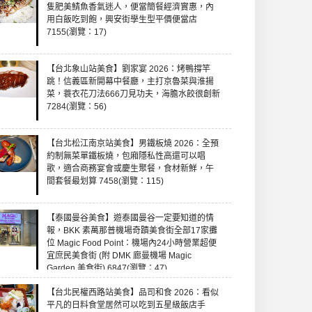
隻肥美鯖魚香氣迷人，便當簡餐經濟實惠，內
用白飯吃到飽，興安街學生型平價便當店
7155(瀏覽：17)
【台北象山站美食】劉家宴 2026：烤鴨撐竿
跳！信義區新開幕中餐廳，主打京魯菜與淮揚
菜，蓑衣花刀法666刀見功夫，海膽水餃很創新
7284(瀏覽：56)
【台北松江南京站美食】男鐵板燒 2026：全預
約制無菜單鐵板燒，包廂隱私性高還可以唱
歌，適合商務宴會或慶生聚餐，食材新鮮，午
間套餐最划算 7458(瀏覽：115)
【泰國曼谷美食】遊泰國曼谷一定要知道的情
報，BKK 素萬那普機場奇蹟美食街全部17家攤
位 Magic Food Point：機場內24小時營業超便
宜庶民美食街 (附 DMK 廊曼機場 Magic
Garden 美食街) 6847(瀏覽：47)
【台北民權西路站美食】品司和食 2026：看似
平凡的日料食堂居然可以吃到五星級飯店手