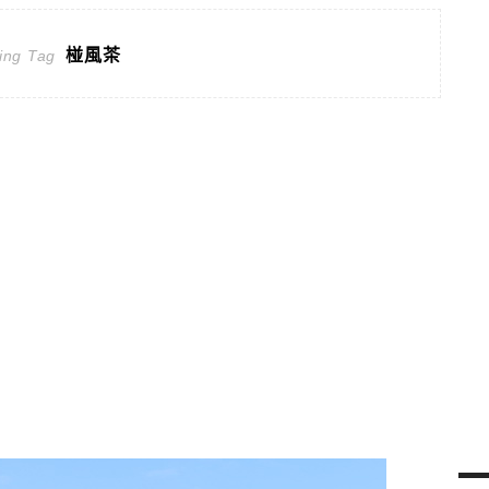
椪風茶
ing Tag