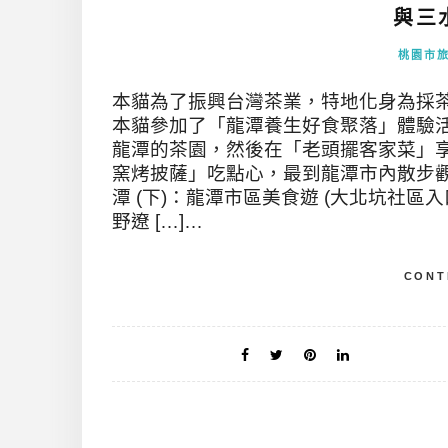
與三水
桃園市
本貓為了振興台灣茶業，特地化身為採茶
本貓參加了「龍潭養生好食聚落」體驗
龍潭的茶園，然後在「老頭擺客家菜」
窯烤披薩」吃點心，最到龍潭市內散步觀
潭 (下)：龍潭市區美食遊 (大北坑社區
野遼 […]…
CONT