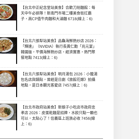
【台北中正紀念堂站美食】合歡刀削麵館：每
天中午必排隊！新南門市場二樓美食街扛霸
子，高CP值牛肉麵和大滷麵 6718(線上：6)
【台北六張犁站美食】品鱻海鮮熱炒店 2026：
「輝達」（NVIDIA）執行長黃仁勳「兆元宴」
韓國版，平價海鮮熱炒店，經濟實惠，熱門聚
餐地點 7413(線上：6)
【台北六張犁站美食】明月湯包 2026：小籠湯
包名店與鍋貼，曾經是日劇《旅館花嫁》拍攝
地點，是日本觀光客愛店 7457(線上：6)
【台北市政府站美食】新娘子小吃店市政府忠
孝店 2026：皮蛋乾麵是招牌，水餃只點一顆也
可以，太貼心了！信義區上班族必收 7456(線
上：6)