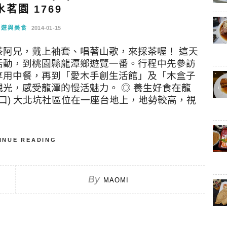
茗園 1769
旅遊與美食
2014-01-15
阿兄，戴上袖套、唱著山歌，來採茶喔！ 這天
活動，到桃園縣龍潭鄉遊覽一番。行程中先參訪
享用中餐，再到「愛木手創生活館」及「木盒子
光，感受龍潭的慢活魅力。 ◎ 養生好食在龍
入口) 大北坑社區位在一座台地上，地勢較高，視
INUE READING
By
MAOMI