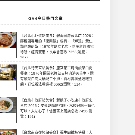
GA4今日熱門文章
【台北小巨蛋站美食】碧海廚房敦北店 2026：
蔣經國專用的「復興鍋」餐具，「輝達」黃仁
勳也來朝聖！1970年創立老店，傳承蔣經國招
待所，經濟實惠，長輩會喜歡 7253(瀏覽：
167)
【台北行天宮站美食】唐宮蒙古烤肉酸菜白肉
餐廳：1976年開業老牌蒙古烤肉浴火重生，還
有酸菜白肉火鍋配牛小排，真材實料通通吃到
飽，訂位辦法看這裡 6662(瀏覽：114)
【台北市政府站美食】新娘子小吃店市政府忠
孝店 2026：皮蛋乾麵是招牌，水餃只點一顆也
可以，太貼心了！信義區上班族必收 7456(瀏
覽：191)
【台北南京復興站美食】福生園鐵板快餐：大