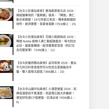
【台北小巨蛋站美食】碧海廚房敦北店 2026：
蔣經國專用的「復興鍋」餐具，「輝達」黃仁
勳也來朝聖！1970年創立老店，傳承蔣經國招
待所，經濟實惠，長輩會喜歡 7253(線上：15)
【台北小巨蛋站美食】花娘小館創始店 2026：
輝達 Nvidia 創辦人黃仁勳超級愛店，每次回台
必訪，最愛蒼蠅頭，經濟實惠家常菜（附訂位
及完整菜單）7249(線上：11)
【台北民權西路站美食】品司和食 2026：看似
平凡的日料食堂居然可以吃到五星級飯店手
藝，雙人套餐太超值 7368(線上：10)
【台北中山國中站美食】小漢堡便當 2026：招
牌寫漢堡但不賣漢堡，而是賣比臉大炸雞排！
便宜好吃高CP值便當，抗漲必收 7459(線上：
6)