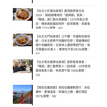
【台北小巨蛋站美食】碧海廚房敦北店
2026：蔣經國專用的「復興鍋」餐具，
「輝達」黃仁勳也來朝聖！1970年創立老
店，傳承蔣經國招待所，經濟實惠，長輩會
喜歡 7253(瀏覽：40)
【台北北門站美食】江牛樓：外國和尚會唸
經，日本主廚煮牛肉麵好吃耶！突破傳統紅
燒牛肉麵框架，米其林入選排隊熱門店，每
天限量66位客人，晚來吃不到 6819(瀏覽：
47)
【台北南京復興站美食】廚房客家美食：
「輝達」黃仁勳帶家人一起用餐，20年家常
風味客家小館，有商業午餐 7009(瀏覽：
13)
【南投信義旅遊】南投信義鄉輕旅行：彩虹
瀑布、東埔溫泉、琉璃光之橋、農村酒莊
2075(瀏覽：38)