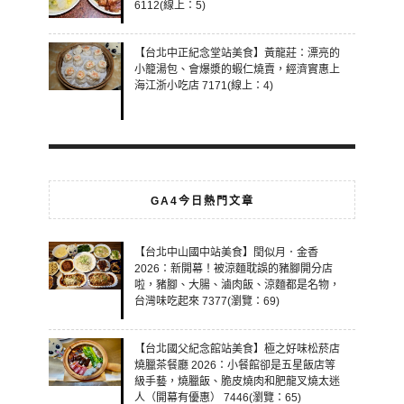
6112(線上：5)
【台北中正紀念堂站美食】黃龍莊：漂亮的
小籠湯包、會爆漿的蝦仁燒賣，經濟實惠上
海江浙小吃店 7171(線上：4)
GA4今日熱門文章
【台北中山國中站美食】閏似月．金香
2026：新開幕！被涼麵耽誤的豬腳開分店
啦，豬腳、大腸、滷肉飯、涼麵都是名物，
台灣味吃起來 7377(瀏覽：69)
【台北國父紀念館站美食】極之好味松菸店
燒臘茶餐廳 2026：小餐館卻是五星飯店等
級手藝，燒臘飯、脆皮燒肉和肥龍叉燒太迷
人（開幕有優惠） 7446(瀏覽：65)