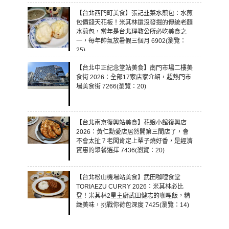
【台北西門町美食】張記韭菜水煎包：水煎
包價錢天花板！米其林還沒發掘的傳統老麵
水煎包，當年是台北理教公所必吃美食之
一，每年帥氣放暑假三個月 6902(瀏覽：
25)
【台北中正紀念堂站美食】南門市場二樓美
食街 2026：全部17家店家介紹，超熱門市
場美食街 7266(瀏覽：20)
【台北南京復興站美食】花娘小館復興店
2026：黃仁勳愛店居然開第三間店了，會
不會太扯？老闆肯定上輩子燒好香，是經濟
實惠的聚餐選擇 7436(瀏覽：20)
【台北松山機場站美食】武田咖哩食堂
TORIAEZU CURRY 2026：米其林必比
登！米其林2星主廚武田健志的咖哩飯，精
緻美味，挑戰你荷包深度 7425(瀏覽：14)