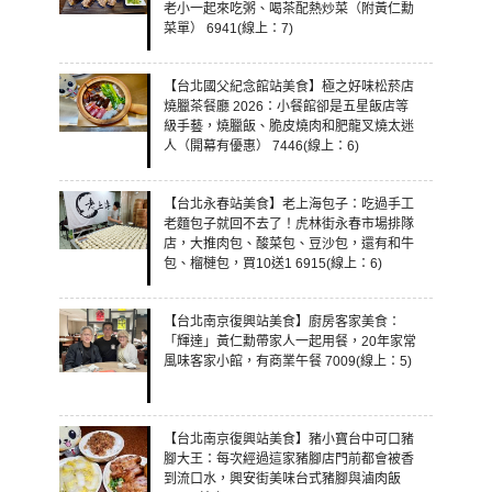
老小一起來吃粥、喝茶配熱炒菜（附黃仁勳
菜單） 6941(線上：7)
【台北國父紀念館站美食】極之好味松菸店
燒臘茶餐廳 2026：小餐館卻是五星飯店等
級手藝，燒臘飯、脆皮燒肉和肥龍叉燒太迷
人（開幕有優惠） 7446(線上：6)
【台北永春站美食】老上海包子：吃過手工
老麵包子就回不去了！虎林街永春市場排隊
店，大推肉包、酸菜包、豆沙包，還有和牛
包、榴槤包，買10送1 6915(線上：6)
【台北南京復興站美食】廚房客家美食：
「輝達」黃仁勳帶家人一起用餐，20年家常
風味客家小館，有商業午餐 7009(線上：5)
【台北南京復興站美食】豬小寶台中可口豬
腳大王：每次經過這家豬腳店門前都會被香
到流口水，興安街美味台式豬腳與滷肉飯