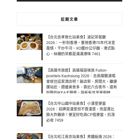
近期文章
【台北忠孝敦化站美食】波記茶餐廳
2026：一秒到香港，重現香港70年代冰室
風情，干炒牛河、XO醬炒公仔麵、港式點
心、絲襪奶茶都是滿滿港味 7461
【高雄市旅遊】高雄福容徠旅 Fullon-
poshtels Kaohsiung 2026：去高雄聽演唱
會就住這家酒店吧！飯店新、房間大、離捷
運站近、週邊美食多、靠近六合夜市、還有
好酷的IKEA主題房，與鯊鯊共享度假時
光！ 7460
【台北中山國中站美食】小漢堡便當
2026：招牌寫漢堡但不賣漢堡，而是賣比
臉大炸雞排！便宜好吃高CP值便當，抗漲
必收 7459
【台北松江南京站美食】男鐵板燒 2026：