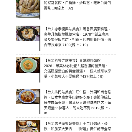
的家常餐館，白斬雞、炒珠蔥，吃出台灣的
野味 10(線上：32)
【台北忠孝復興站美食】粵香園廣東料理：
豪華升級版燒臘便當店，1978年創立廣東
菜及煲仔飯老店，祖孫三代的用餐回憶，適
合帶長輩來 7109(線上：19)
【台北善導寺站美食】青嬌膠原麵館
2026：米其林必比登！超香濃的蟹黃麵、
充滿膠原蛋白的黃金雞湯，一個人就可以享
受，小菜強大不要錯過 7437(線上：9)
【台北北門站美食】江牛樓：外國和尚會唸
經，日本主廚煮牛肉麵好吃耶！突破傳統紅
燒牛肉麵框架，米其林入選排隊熱門店，每
天限量66位客人，晚來吃不到 6819(線上：
8)
【台北忠孝復興站美食】十二月粥品、茶
飲、私房菜大安店：「輝達」黃仁勳帶全家