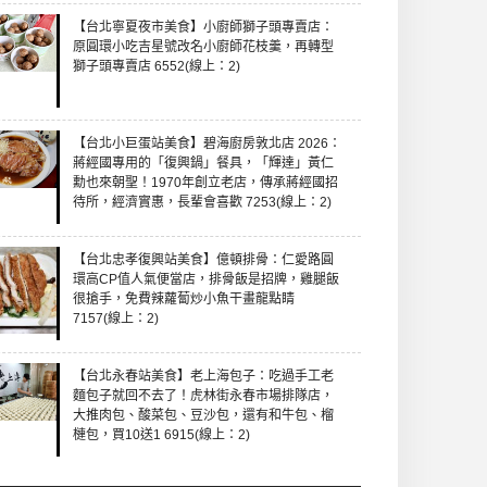
【台北寧夏夜市美食】小廚師獅子頭專賣店：
原圓環小吃吉星號改名小廚師花枝羹，再轉型
獅子頭專賣店 6552(線上：2)
【台北小巨蛋站美食】碧海廚房敦北店 2026：
蔣經國專用的「復興鍋」餐具，「輝達」黃仁
勳也來朝聖！1970年創立老店，傳承蔣經國招
待所，經濟實惠，長輩會喜歡 7253(線上：2)
【台北忠孝復興站美食】億頓排骨：仁愛路圓
環高CP值人氣便當店，排骨飯是招牌，雞腿飯
很搶手，免費辣蘿蔔炒小魚干畫龍點睛
7157(線上：2)
【台北永春站美食】老上海包子：吃過手工老
麵包子就回不去了！虎林街永春市場排隊店，
大推肉包、酸菜包、豆沙包，還有和牛包、榴
槤包，買10送1 6915(線上：2)