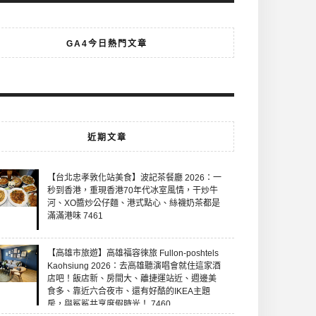
GA4今日熱門文章
近期文章
【台北忠孝敦化站美食】波記茶餐廳 2026：一
秒到香港，重現香港70年代冰室風情，干炒牛
河、XO醬炒公仔麵、港式點心、絲襪奶茶都是
滿滿港味 7461
【高雄市旅遊】高雄福容徠旅 Fullon-poshtels
Kaohsiung 2026：去高雄聽演唱會就住這家酒
店吧！飯店新、房間大、離捷運站近、週邊美
食多、靠近六合夜市、還有好酷的IKEA主題
房，與鯊鯊共享度假時光！ 7460