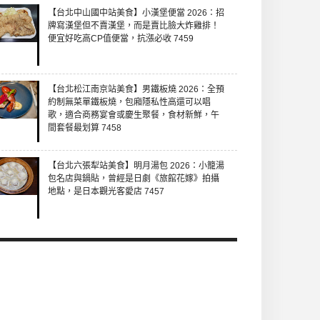
【台北中山國中站美食】小漢堡便當 2026：招
牌寫漢堡但不賣漢堡，而是賣比臉大炸雞排！
便宜好吃高CP值便當，抗漲必收 7459
【台北松江南京站美食】男鐵板燒 2026：全預
約制無菜單鐵板燒，包廂隱私性高還可以唱
歌，適合商務宴會或慶生聚餐，食材新鮮，午
間套餐最划算 7458
【台北六張犁站美食】明月湯包 2026：小籠湯
包名店與鍋貼，曾經是日劇《旅館花嫁》拍攝
地點，是日本觀光客愛店 7457