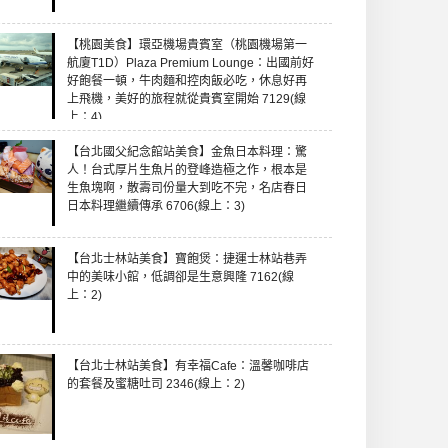
【桃園美食】環亞機場貴賓室（桃園機場第一
航廈T1D）Plaza Premium Lounge：出國前好
好飽餐一頓，牛肉麵和控肉飯必吃，休息好再
上飛機，美好的旅程就從貴賓室開始 7129(線
上：4)
【台北國父紀念館站美食】金魚日本料理：驚
人！台式厚片生魚片的登峰造極之作，根本是
生魚塊啊，散壽司份量大到吃不完，名店春日
日本料理繼續傳承 6706(線上：3)
【台北士林站美食】寶飽煲：捷運士林站巷弄
中的美味小館，低調卻是生意興隆 7162(線
上：2)
【台北士林站美食】有幸福Cafe：溫馨咖啡店
的套餐及蜜糖吐司 2346(線上：2)