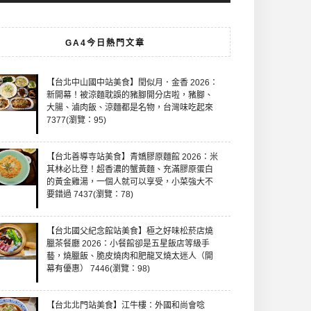
GA4今日熱門文章
【台北中山國中站美食】閏似月．金香 2026：
新開幕！被涼麵耽誤的豬腳開分店啦，豬腳、
大腸、滷肉飯、涼麵都是名物，台灣味吃起來
7377(瀏覽：95)
【台北善導寺站美食】青嬌膠原麵館 2026：米
其林必比登！超香濃的蟹黃麵、充滿膠原蛋白
的黃金雞湯，一個人就可以享受，小菜強大不
要錯過 7437(瀏覽：78)
【台北國父紀念館站美食】極之好味松菸店燒
臘茶餐廳 2026：小餐館卻是五星飯店等級手
藝，燒臘飯、脆皮燒肉和肥龍叉燒太迷人（開
幕有優惠） 7446(瀏覽：98)
【台北北門站美食】江牛樓：外國和尚會唸