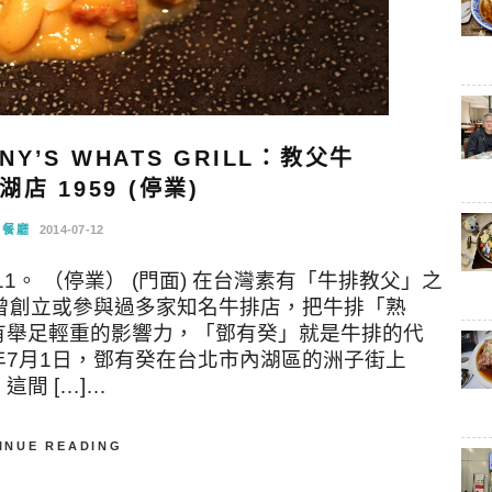
’S WHATS GRILL：教父牛
店 1959 (停業)
念餐廳
2014-07-12
0011。 （停業） (門面) 在台灣素有「牛排教父」之
曾創立或參與過多家知名牛排店，把牛排「熟
有舉足輕重的影響力，「鄧有癸」就是牛排的代
) 2014年7月1日，鄧有癸在台北市內湖區的洲子街上
間 […]…
INUE READING