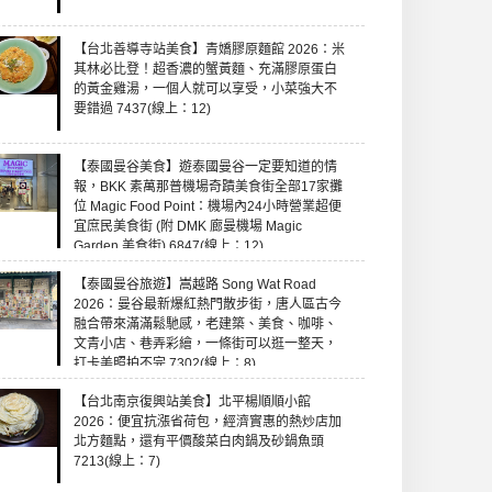
【台北善導寺站美食】青嬌膠原麵館 2026：米
其林必比登！超香濃的蟹黃麵、充滿膠原蛋白
的黃金雞湯，一個人就可以享受，小菜強大不
要錯過 7437(線上：12)
【泰國曼谷美食】遊泰國曼谷一定要知道的情
報，BKK 素萬那普機場奇蹟美食街全部17家攤
位 Magic Food Point：機場內24小時營業超便
宜庶民美食街 (附 DMK 廊曼機場 Magic
Garden 美食街) 6847(線上：12)
【泰國曼谷旅遊】嵩越路 Song Wat Road
2026：曼谷最新爆紅熱門散步街，唐人區古今
融合帶來滿滿鬆馳感，老建築、美食、咖啡、
文青小店、巷弄彩繪，一條街可以逛一整天，
打卡美照拍不完 7302(線上：8)
【台北南京復興站美食】北平楊順順小館
2026：便宜抗漲省荷包，經濟實惠的熱炒店加
北方麵點，還有平價酸菜白肉鍋及砂鍋魚頭
7213(線上：7)