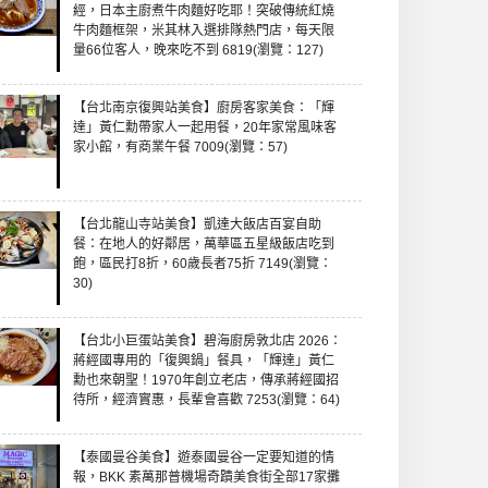
經，日本主廚煮牛肉麵好吃耶！突破傳統紅燒
牛肉麵框架，米其林入選排隊熱門店，每天限
量66位客人，晚來吃不到 6819(瀏覽：127)
【台北南京復興站美食】廚房客家美食：「輝
達」黃仁勳帶家人一起用餐，20年家常風味客
家小館，有商業午餐 7009(瀏覽：57)
【台北龍山寺站美食】凱達大飯店百宴自助
餐：在地人的好鄰居，萬華區五星級飯店吃到
飽，區民打8折，60歲長者75折 7149(瀏覽：
30)
【台北小巨蛋站美食】碧海廚房敦北店 2026：
蔣經國專用的「復興鍋」餐具，「輝達」黃仁
勳也來朝聖！1970年創立老店，傳承蔣經國招
待所，經濟實惠，長輩會喜歡 7253(瀏覽：64)
【泰國曼谷美食】遊泰國曼谷一定要知道的情
報，BKK 素萬那普機場奇蹟美食街全部17家攤