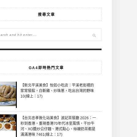
搜尋文章
GA4即時熱門文章
【新北平溪美食】怡如小吃店：平溪老街裡的
家常餐館，白斬雞、炒珠蔥，吃出台灣的野味
10(線上：17)
【台北忠孝敦化站美食】波記茶餐廳 2026：一
秒到香港，重現香港70年代冰室風情，干炒牛
河、XO醬炒公仔麵、港式點心、絲襪奶茶都是
滿滿港味 7461(線上：17)