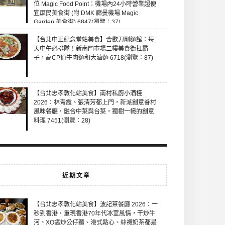
位 Magic Food Point：機場內24小時營業超便
宜庶民美食街 (附 DMK 廊曼機場 Magic
Garden 美食街) 6847(瀏覽：37)
【台北中正紀念堂站美食】合歡刀削麵館：每
天中午必排隊！新南門市場二樓美食街扛霸
子，高CP值牛肉麵和大滷麵 6718(瀏覽：87)
【台北忠孝敦化站美食】南村私廚小酒棧
2026：林青霞、張清芳都上門，新派創意眷村
風味餐廳，融合中菜與台菜，獨樹一幟的創意
料理 7451(瀏覽：28)
近期文章
【台北忠孝敦化站美食】波記茶餐廳 2026：一
秒到香港，重現香港70年代冰室風情，干炒牛
河、XO醬炒公仔麵、港式點心、絲襪奶茶都是