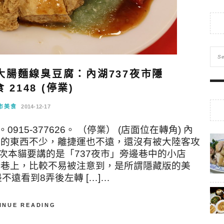
大腸麵線臭豆腐：內湖737夜市隱
 2148 (停業)
市美食
2014-12-17
915-377626。 （停業） (店面位在轉角) 內
吃的東西不少，離捷運也不遠，還沒有被大陸客攻
次本貓要講的是「737夜市」旁邊巷中的小店
7巷上，比較不易被注意到，是所謂隱藏版的美
邊不遠看到8弄後左轉 […]…
INUE READING