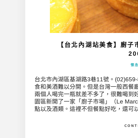
【台北內湖站美食】廚子
20
懷
台北市內湖區基湖路3巷11號。(02)659
食和美酒難以分開。但是台灣一般西餐
兩個人喝完一瓶就差不多了，很難喝到好幾
園區新開了一家「廚子市場」（Le March
點以及酒類。這裡不但餐點好吃，還可以輕
CONT