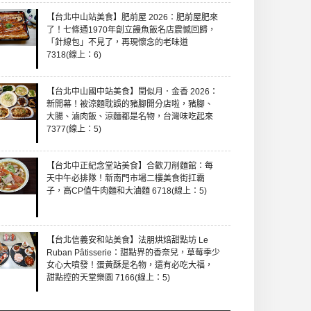
【台北中山站美食】肥前屋 2026：肥前屋肥來
了！七條通1970年創立饅魚飯名店震憾回歸，
「針線包」不見了，再現懷念的老味道
7318(線上：6)
【台北中山國中站美食】閏似月．金香 2026：
新開幕！被涼麵耽誤的豬腳開分店啦，豬腳、
大腸、滷肉飯、涼麵都是名物，台灣味吃起來
7377(線上：5)
【台北中正紀念堂站美食】合歡刀削麵館：每
天中午必排隊！新南門市場二樓美食街扛霸
子，高CP值牛肉麵和大滷麵 6718(線上：5)
【台北信義安和站美食】法朋烘焙甜點坊 Le
Ruban Pâtisserie：甜點界的香奈兒，草莓季少
女心大噴發！蛋黃酥是名物，還有必吃大福，
甜點控的天堂樂園 7166(線上：5)