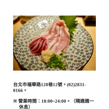
台北市福華路
128
巷
12
號
。
(
02)2831-
0166
。
※
營業時間：
18:00~24:00
。（隔週週一
休息）