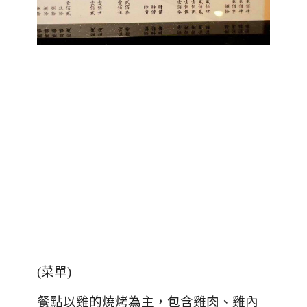
(
菜單
)
餐點以雞的燒烤為主，包含雞肉、雞內