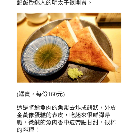
配鹹香迷人的明太子很開胃。
(
鱈寶，每份
160
元
)
這是將鱈魚肉的魚漿去炸成餅狀，外皮
金黃像蛋糕的表皮，吃起來很鮮彈帶
脆，微鹹的魚肉香中還帶點甘甜，很棒
的料理！