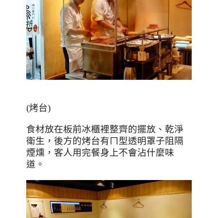
(
烤台
)
食材放在板前冰櫃裡整齊的擺放、乾淨
衛生，後方的烤台有ㄇ型透明罩子阻隔
煙燻，客人用完餐身上不會沾什麼味
道。