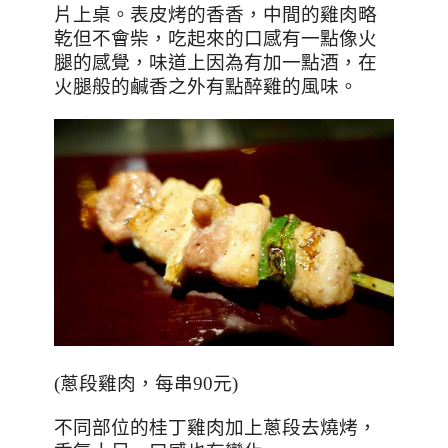
片上桌。表皮烤的香香，中間的雞肉略
乾但不會柴，吃起來的口感有一點像火
腿的感覺，味道上因為有加一點酒，在
火腿般的鹹香之外有點醉雞的風味。
(
蔥段雞肉，每串
90
元
)
不同部位的桂丁雞肉加上蔥段去燒烤，