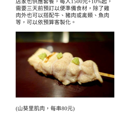
店家也供應套餐，每人
1500
元
+10%
起，
需要三天前預訂以便準備食材，除了雞
肉外也可以搭配牛、豬肉或禽類、魚肉
等，可以依預算客製化。
(
山葵里肌肉，每串
80
元
)