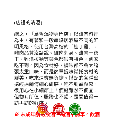
(
店裡的清酒
)
總之，「鳥哲燒物專門店」以雞肉料裡
為主，有著和一般串燒居酒屋不同的鮮
明風格，使用台灣高檔的「桂丁雞」，
雞肉品質沒話說。雞肉刺身、雞肉一夜
干、雞湯拉麵等菜色都很有特色，別家
吃不到。因為食材好，調味都不會太誇
張太重口味，而是簡單提味襯托食材的
鮮美，吃來清爽無負擔。搭配的各種鹽
還經過師傅細心研磨，吃不到鹽粒感，
很用心在小細節上！價錢雖然不便宜，
但物有所值，服務也不錯，是間值得一
訪再訪的好店。
※
未成年請勿飲酒。喝酒不開車。飲酒