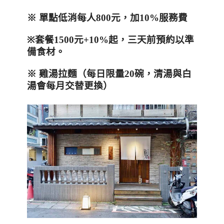
※ 單點低消每人
800
元，加
10%
服務費
※
套餐
1500
元+10%起，三天前預約以準
備食材。
※ 雞湯拉麵（每日限量
20
碗，清湯與白
湯會每月交替更換）