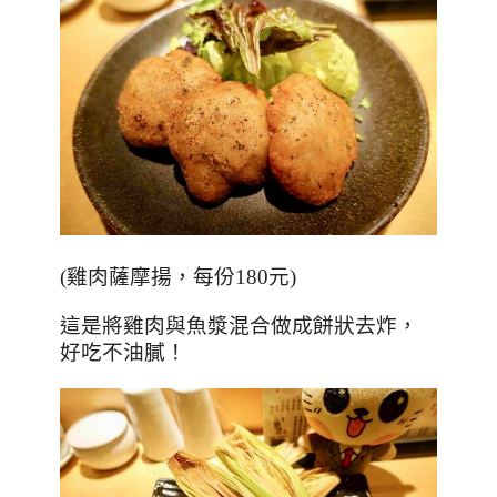
(
雞肉薩摩揚，每份
180
元
)
這是將雞肉與魚漿混合做成餅狀去炸，
好吃不油膩！