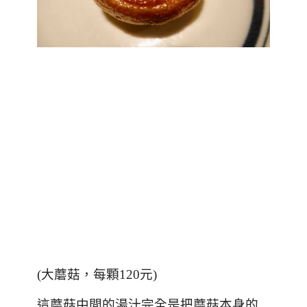
(
大蘑菇，每顆
120
元
)
這蘑菇中間的湯汁完全是把蘑菇本身的