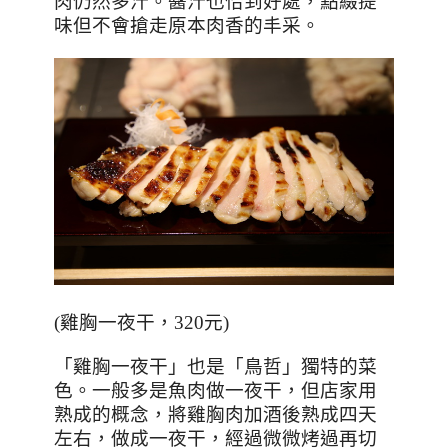
肉仍然多汁。醬汁也恰到好處，點綴提
味但不會搶走原本肉香的丰采。
(
雞胸一夜干，
320
元
)
「雞胸一夜干」也是「鳥哲」獨特的菜
色。一般多是魚肉做一夜干，但店家用
熟成的概念，將雞胸肉加酒後熟成四天
左右，做成一夜干，經過微微烤過再切