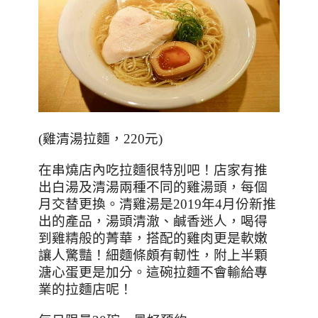
(
雞清湯拉麵，
220
元
)
在串燒店內吃拉麵很特別吧！店家有推
出白湯及清湯兩種不同的雞湯頭，每個
月交替更換。清雞湯是
2019
年
4
月份新推
出的產品，湯頭清澈、鹹香迷人，喝得
到雞精般的菁華，搭配的雞肉更是軟嫩
讓人驚豔！細麵條頗有軔性，附上半顆
溏心蛋更是加分。這碗拉麵不會輸給專
業的拉麵店呢！