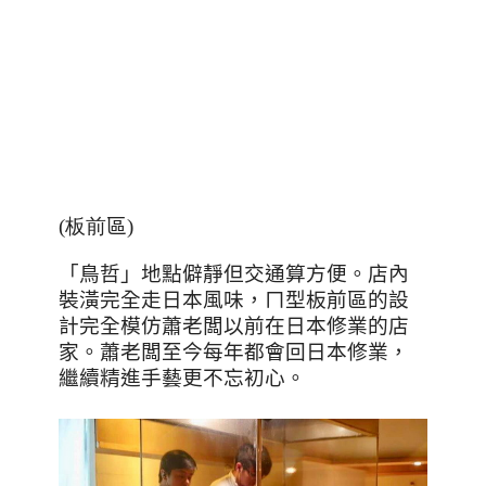
(板前
區
)
「鳥哲」地點僻靜但交通算方便。店內
裝潢完全走日本風味，ㄇ型板前區的設
計完全模仿蕭老闆以前在日本修業的店
家。
蕭老闆至今每年都會回日本修業，
繼續精進手藝更不忘初心。