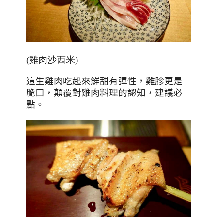
(雞肉沙西米)
這生雞肉吃起來鮮甜有彈性，雞胗更是
脆口，顛覆對雞肉料理的認知，建議必
點。